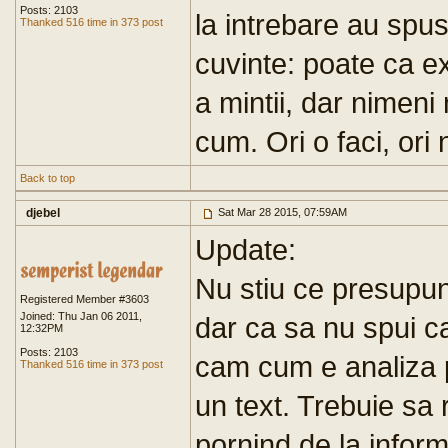
Posts: 2103
la intrebare au spus
Thanked 516 time in 373 post
cuvinte: poate ca e
a mintii, dar nimeni
cum. Ori o faci, ori 
Back to top
djebel
Sat Mar 28 2015, 07:59AM
Update:
Nu stiu ce presupun
Registered Member #3603
Joined: Thu Jan 06 2011,
dar ca sa nu spui ca
12:32PM
Posts: 2103
cam cum e analiza p
Thanked 516 time in 373 post
un text. Trebuie sa 
pornind de la informa