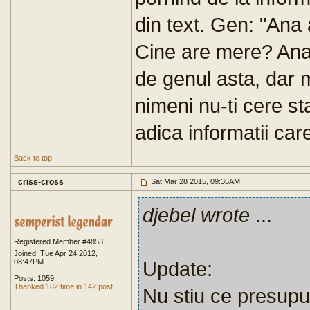
din text. Gen: "Ana 
Cine are mere? Ana
de genul asta, dar 
nimeni nu-ti cere sta
adica informatii car
Back to top
criss-cross
Sat Mar 28 2015, 09:36AM
djebel wrote
...
Registered Member #4853
Joined: Tue Apr 24 2012,
08:47PM
Update:
Posts: 1059
Thanked 182 time in 142 post
Nu stiu ce presupu