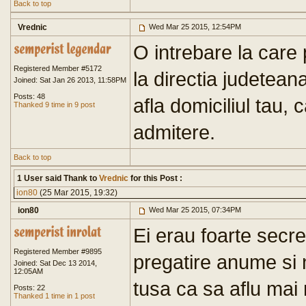
Back to top
Vrednic
Wed Mar 25 2015, 12:54PM
O intrebare la care 
Registered Member #5172
la directia judetean
Joined: Sat Jan 26 2013, 11:58PM
Posts: 48
afla domiciliul tau, 
Thanked 9 time in 9 post
admitere.
Back to top
1 User said Thank to
Vrednic
for this Post :
ion80
(25 Mar 2015, 19:32)
ion80
Wed Mar 25 2015, 07:34PM
Ei erau foarte secr
Registered Member #9895
pregatire anume si 
Joined: Sat Dec 13 2014,
12:05AM
tusa ca sa aflu mai
Posts: 22
Thanked 1 time in 1 post