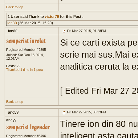
Back to top
1 User said Thank to
victor79
for this Post :
ion80
(26 Mar 2015, 15:20)
ion80
Fri Mar 27 2015, 01:28PM
Si ce carti exista p
Registered Member #9895
scrie mai sus.Mai e
Joined: Sat Dec 13 2014,
12:05AM
analitica ceruta la
Posts: 22
Thanked 1 time in 1 post
[ Edited Fri Mar 27 
Back to top
andyy
Fri Mar 27 2015, 03:33PM
andyy
Tinere ion din 80 nu 
inteligent asta cauta 
Registered Member #3496