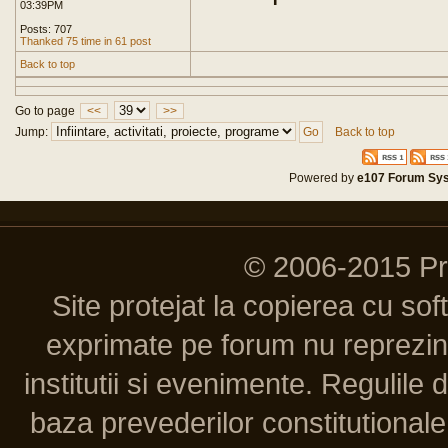
03:39PM
Posts: 707
Thanked 75 time in 61 post
Back to top
Go to page
<<
>>
Jump:
Back to top
Powered by
e107 Forum Sy
© 2006-2015 P
Site protejat la copierea cu so
exprimate pe forum nu reprezint
institutii si evenimente. Regulile 
baza prevederilor constitutionale 