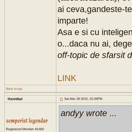
ai ceva,gandeste-te l
imparte!
Asa e si cu intelige
o...daca nu ai, dege
off-topic de sfarsit
LINK
Back to top
Hannibal
Sat Mar 28 2015, 03:38PM
.
andyy wrote
...
Registered Member #1460