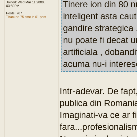
Tinere ion din 80 nu
Joined: Wed Mar 11 2009,
03:39PM
inteligent asta cauta
Posts: 707
Thanked 75 time in 61 post
gandire strategica 
nu poate fi decat u
artificiala , doband
acuma nu-i intere
Intr-adevar. De fapt,
publica din Romania
Imaginati-va ce ar fi
fara...profesionalism