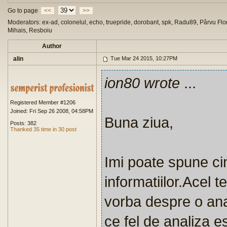
Go to page
<<
>>
Moderators: ex-ad, colonelul, echo, truepride, dorobant, spk, Radu89, Pârvu Flor
Mihais, Resboiu
Author
alin
Tue Mar 24 2015, 10:27PM
ion80 wrote
...
Registered Member #1206
Joined: Fri Sep 26 2008, 04:58PM
Buna ziua,
Posts: 382
Thanked 35 time in 30 post
Imi poate spune ci
informatiilor.Acel t
vorba despre o ana
ce fel de analiza e