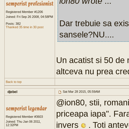
ion80 wrote
...
Registered Member #1206
Joined: Fri Sep 26 2008, 04:58PM
Dar trebuie sa exi
Posts: 382
Thanked 35 time in 30 post
sansele?NU....
Un acatist si 50 de 
altceva nu prea cre
Back to top
djebel
Sat Mar 28 2015, 05:59AM
@ion80, stii, roman
priceapa iapa". Fara
Registered Member #3603
Joined: Thu Jan 06 2011,
invers
. Toti antev
12:32PM