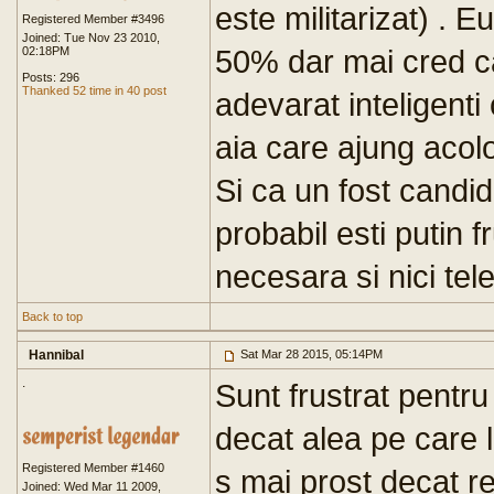
este militarizat) . E
Registered Member #3496
Joined: Tue Nov 23 2010,
50% dar mai cred c
02:18PM
Posts: 296
Thanked 52 time in 40 post
adevarat inteligenti
aia care ajung acol
Si ca un fost candid
probabil esti putin f
necesara si nici tele
Back to top
Hannibal
Sat Mar 28 2015, 05:14PM
.
Sunt frustrat pentru 
decat alea pe care 
Registered Member #1460
s mai prost decat re
Joined: Wed Mar 11 2009,