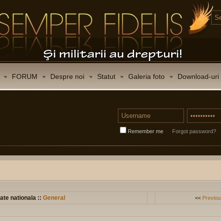
FORUM
Despre noi
Statut
Galeria foto
Download-uri
Remember me
Forgot password?
ate nationala ::
General
<<
Previou