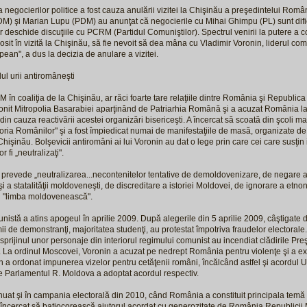
 negocierilor politice a fost cauza anulării vizitei la Chişinău a preşedintelui Româ
DM) şi Marian Lupu (PDM) au anunţat că negocierile cu Mihai Ghimpu (PL) sunt difici
r deschide discuţiile cu PCRM (Partidul Comuniştilor). Spectrul venirii la putere a co
osit în vizită la Chişinău, să fie nevoit să dea mâna cu Vladimir Voronin, liderul co
pean", a dus la decizia de anulare a vizitei.
l urii antiromâneşti
în coaliţia de la Chişinău, ar răci foarte tare relaţiile dintre România şi Republi
onit Mitropolia Basarabiei aparţinând de Patriarhia Română şi a acuzat România la
din cauza reactivării acestei organizări bisericeşti. A încercat să scoată din şcoli 
toria Românilor" şi a fost împiedicat numai de manifestaţiile de masă, organizate de e
Chişinău. Bolşevicii antiromâni ai lui Voronin au dat o lege prin care cei care susţin 
fi „neutralizaţi".
 prevede „neutralizarea...necontenitelor tentative de demoldovenizare, de negare a 
i a statalităţii moldoveneşti, de discreditare a istoriei Moldovei, de ignorare a etn
ui "limba moldovenească".
stă a atins apogeul în aprilie 2009. După alegerile din 5 aprilie 2009, câştigate
mii de demonstranţi, majoritatea studenţi, au protestat împotriva fraudelor electorale
sprijinul unor personaje din interiorul regimului comunist au incendiat clădirile Preş
. La ordinul Moscovei, Voronin a acuzat pe nedrept România pentru violenţe şi a 
 a ordonat impunerea vizelor pentru cetăţenii români, încălcând astfel şi acordul 
e Parlamentul R. Moldova a adoptat acordul respectiv.
inuat şi în campania electorală din 2010, când România a constituit principala tem
 încercat să batjocorească ajutorul acordat cu generozitate de România Republici