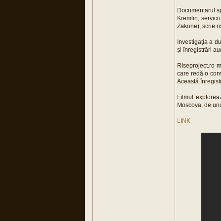
Documentarul spu
Kremlin, servici
Zakone), scrie ri
Investigaţia a du
şi înregistrări 
Riseproject.ro 
care redă o convo
Această înregist
Filmul explorea
Moscova, de unde
LINK