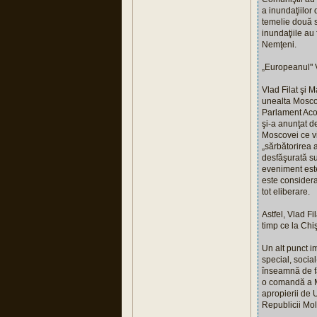
a inundaţiilor
temelie două s
inundaţiile au
Nemţeni.
„Europeanul" 
Vlad Filat şi 
unealta Moscov
Parlament Acor
şi-a anunţat de
Moscovei ce v
„sărbătorirea 
desfăşurată su
eveniment este
este considera
tot eliberare.
Astfel, Vlad Fi
timp ce la Chi
Un alt punct i
special, socia
înseamnă de fa
o comandă a M
apropierii de 
Republicii Mo