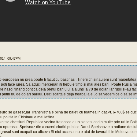
014, 09:47PM
-european nu prea poate fi facut cu bastinasi. Tinerii chisinauieni sunt majoritatea
 poti face iures. Sa aduci mercenari iti trebuie timp si mai ales bani. Poate Rusia m
fie nasol tinand cont ca deja pretul barilului a ajuns la 70 de dolari iar rusii si-au fac
l putin 80 de dolari barilul. Deci scartaie deja treaba la ei, o sa vedem ce o sa se i
euro se gasesc,iar Transnistria e plina de baieti cu foamea in gat.Pt. 6-700$ se duc f
 politia in Chisinau e mai ieftina.
 niste chestiuni.Republica vecina frateasca e un stat esuat din multe pdv-uri.In Bal
sa opreasca Spetsnaz din a cuceri cladiri publice.Dar si Spetsnaz e o notiune destul
 grosul sunt ocupati cu altceva.Si nici accesul nu e atat de favorabil in Moldova cu
e.