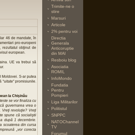
Trimite-ne o
stire
Marsuri
Articole
2% pentru voi
Directia
clar 46 de mandate, în
rlamentari pro-europeni
Generala
 rezultatul obţinut de
Anticoruptie
 visul european.
din MAI
Resboiu blog
aina. UE va trebui să
Asociatia
ur.
ROMIL
l Moldovei. S-ar putea
InfoMondo
 "uitate" promisiunile.
Fundatia
Pentru
Pompieri
ean la Chişinău
este se vor finaliza cu
Liga Militarilor
dacă guvernarea vrea o
Politistul
Vreţi revoluţie? Vreţi
SNPPC
e spune că socialiştii
urma după 1 decembrie.
NATOChannel
a scoaterea din cursa
TV
 împreună „vor corecta
Forumul