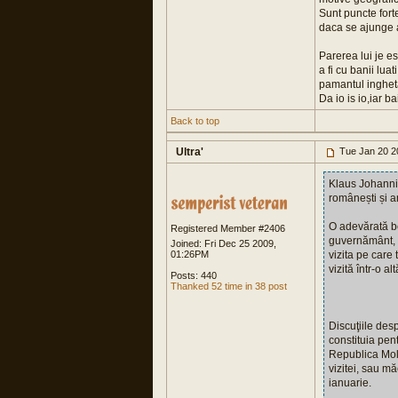
Sunt puncte fort
daca se ajunge 
Parerea lui je es
a fi cu banii lua
pamantul inghetat
Da io is io,iar b
Back to top
Ultra'
Tue Jan 20 2
Klaus Johannis
românești și 
O adevărată bo
Registered Member #2406
guvernământ, c
Joined: Fri Dec 25 2009,
01:26PM
vizita pe care
vizită într-o a
Posts: 440
Thanked 52 time in 38 post
Discuţiile des
constituia pen
Republica Mol
vizitei, sau m
ianuarie.