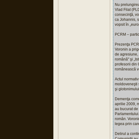
Nu prelungirea
Vlad Filat (PL
consecinţă, vo
ca Johannis, s
vopsit în „euro
PCRM – partidu
Prezenţa PCRM 
Voronin a prig
de agresiune, 
română" şi „Is
profesorii din 
românească vor 
Actul normativ
moldoveneşti ş
şi glotonimul
Demenţa comuni
aprilie 2009, 
au bucurat de 
Parlamentului
român. Voronin
legea prin car
Delirul a cont
Comuniştii au