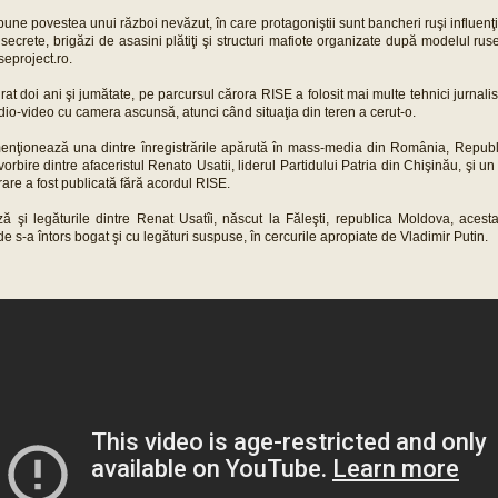
ne povestea unui război nevăzut, în care protagoniştii sunt bancheri ruşi influenţi, 
i secrete, brigăzi de asasini plătiţi şi structuri mafiote organizate după modelul ru
seproject.ro.
rat doi ani şi jumătate, pe parcursul cărora RISE a folosit mai multe tehnici jurnalis
audio-video cu camera ascunsă, atunci când situaţia din teren a cerut-o.
menţionează una dintre înregistrările apărută în mass-media din România, Repub
rbire dintre afaceristul Renato Usatii, liderul Partidului Patria din Chişinău, şi un
rare a fost publicată fără acordul RISE.
ză şi legăturile dintre Renat Usatîi, născut la Făleşti, republica Moldova, acest
 s-a întors bogat şi cu legături suspuse, în cercurile apropiate de Vladimir Putin.