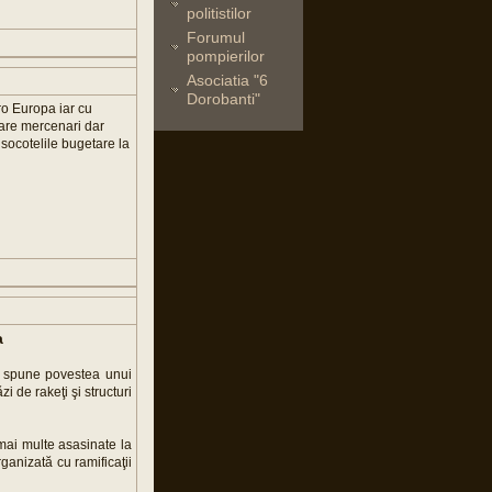
politistilor
Forumul
pompierilor
Asociatia "6
Dorobanti"
ro Europa iar cu
 are mercenari dar
t socotelile bugetare la
a
şi spune povestea unui
zi de rakeţi şi structuri
 mai multe asasinate la
ganizată cu ramificaţii