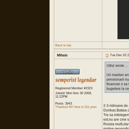
Back to top
Mihais
Tue Dec 02 2
Ultra' wrote
...
Un maidan anti
pensionarii nu
financiar o sa 
Registered Member #2323
bugetare la ce
Joined: Mon Nov 30 2009,
11:22PM
Posts: 3943
2-3 milioane de 
Thanked 457 time in 321 post
Donbas.Bataia cu
Tre sa intelegem
est,nu are cine 
Rossia multi,dar
motive geografic