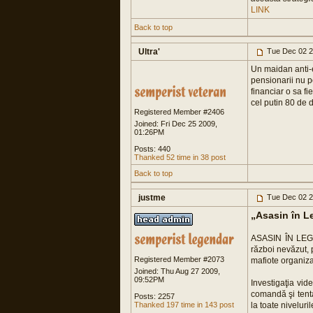
LINK
Back to top
Ultra'
Tue Dec 02 2
Un maidan anti-e
pensionarii nu p
financiar o sa fi
cel putin 80 de d
Registered Member #2406
Joined: Fri Dec 25 2009,
01:26PM
Posts: 440
Thanked 52 time in 38 post
Back to top
justme
Tue Dec 02 2
„Asasin în L
ASASIN ÎN LEGE e
război nevăzut, p
Registered Member #2073
mafiote organiza
Joined: Thu Aug 27 2009,
09:52PM
Investigaţia vid
comandă şi tenta
Posts: 2257
Thanked 197 time in 143 post
la toate niveluri