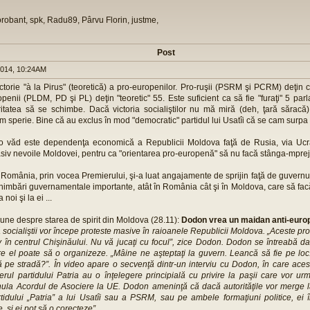
orobant, spk, Radu89, Pârvu Florin, justme,
Post
014, 10:24AM
torie "à la Pirus" (teoretică) a pro-europenilor. Pro-ruşii (PSRM şi PCRM) deţin 
penii (PLDM, PD şi PL) deţin "teoretic" 55. Este suficient ca să fie "furaţi" 5 pa
itatea să se schimbe. Dacă victoria socialiştilor nu mă miră (deh, ţară săracă),
 sperie. Bine că au exclus în mod "democratic" partidul lui Usatîi că se cam surpa
o văd este dependenţa economică a Republicii Moldova faţă de Rusia, via Ucr
v nevoile Moldovei, pentru ca "orientarea pro-europenă" să nu facă stânga-mprej
 România, prin vocea Premierului, şi-a luat angajamente de sprijin faţă de guvernu
himbări guvernamentale importante, atât în România cât şi în Moldova, care să facă
 noi şi la ei ...
une despre starea de spirit din Moldova (28.11):
Dodon vrea un maidan anti-europ
ocialiştii vor începe proteste masive în raioanele Republicii Moldova. „Aceste prot
v în centrul Chişinăului. Nu vă jucaţi cu focul”, zice Dodon. Dodon se întreabă 
re el poate să o organizeze. „Mâine ne aşteptaţi la guvern. Leancă să fie pe loc. 
 pe stradă?”. În video apare o secvenţă dintr-un interviu cu Dodon, în care acest
erul partidului Patria au o înţelegere principială cu privire la paşii care vor 
ula Acordul de Asociere la UE. Dodon ameninţă că dacă autorităţile vor merge l
rtidului „Patria” a lui Usatîi sau a PSRM, sau pe ambele formaţiuni politice, ei
, şi ei pot să o corecteze”.