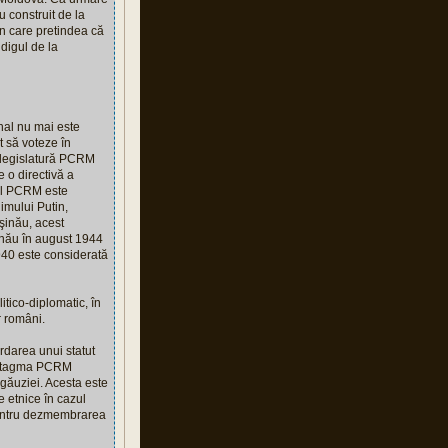
 construit de la
în care pretindea că
digul de la
nal nu mai este
t să voteze în
ă legislatură PCRM
e o directivă a
 al PCRM este
imului Putin,
şinău, acest
şinău în august 1944
940 este considerată
itico-diplomatic, în
r români.
rdarea unui statut
 sintagma PCRM
ăgăuziei. Acesta este
etnice în cazul
 pentru dezmembrarea