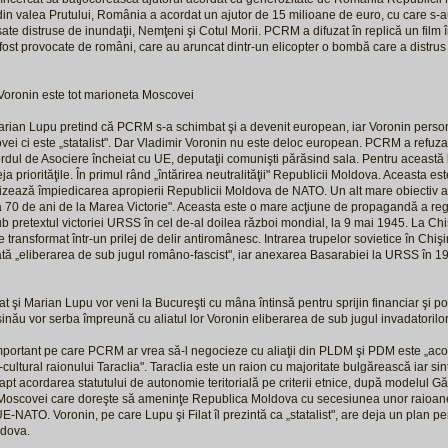
 din valea Prutului, România a acordat un ajutor de 15 milioane de euro, cu care s-au
ate distruse de inundaţii, Nemţeni şi Cotul Morii. PCRM a difuzat în replică un film 
 fost provocate de români, care au aruncat dintr-un elicopter o bombă care a distrus 
Voronin este tot marioneta Moscovei
Marian Lupu pretind că PCRM s-a schimbat şi a devenit european, iar Voronin perso
ei ci este „statalist". Dar Vladimir Voronin nu este deloc european. PCRM a refuza
dul de Asociere încheiat cu UE, deputaţii comunişti părăsind sala. Pentru aceast
ja priorităţile. În primul rând „întărirea neutralităţii" Republicii Moldova. Aceasta est
izează împiedicarea apropierii Republicii Moldova de NATO. Un alt mare obiectiv
a 70 de ani de la Marea Victorie". Aceasta este o mare acţiune de propagandă a reg
b pretextul victoriei URSS în cel de-al doilea război mondial, la 9 mai 1945. La Chi
 transformat într-un prilej de delir antiromânesc. Intrarea trupelor sovietice în Chi
tă „eliberarea de sub jugul româno-fascist", iar anexarea Basarabiei la URSS în 1
lat şi Marian Lupu vor veni la Bucureşti cu mâna întinsă pentru sprijin financiar şi pol
şinău vor serba împreună cu aliatul lor Voronin eliberarea de sub jugul invadatorilo
mportant pe care PCRM ar vrea să-l negocieze cu aliaţii din PLDM şi PDM este „aco
l-cultural raionului Taraclia". Taraclia este un raion cu majoritate bulgărească iar
pt acordarea statutului de autonomie teritorială pe criterii etnice, după modelul G
oscovei care doreşte să ameninţe Republica Moldova cu secesiunea unor raioane 
UE-NATO. Voronin, pe care Lupu şi Filat îl prezintă ca „statalist", are deja un plan
ldova.