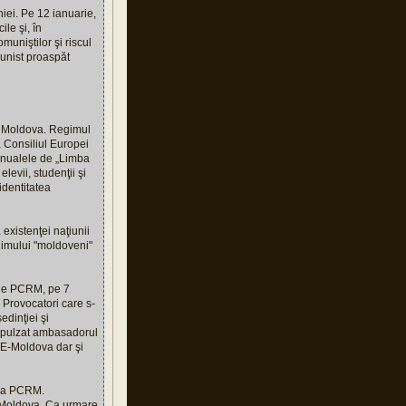
niei. Pe 12 ianuarie,
le şi, în
muniştilor şi riscul
munist proaspăt
ca Moldova. Regimul
 Consiliul Europei
manualele de „Limba
levii, studenţii şi
identitatea
existenţei naţiunii
onimului "moldoveni"
 de PCRM, pe 7
. Provocatori care s-
edinţiei şi
expulzat ambasadorul
UE-Moldova dar şi
ă a PCRM.
i Moldova. Ca urmare