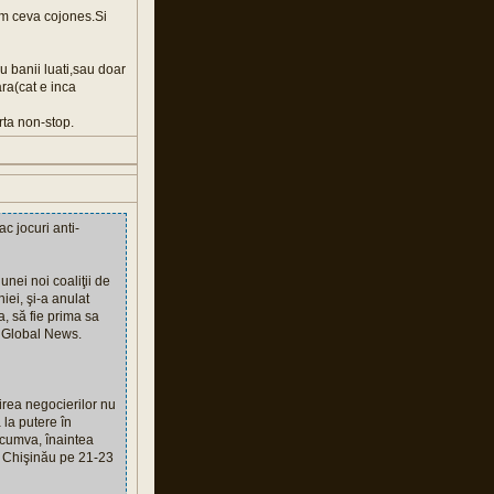
em ceva cojones.Si
u banii luati,sau doar
ara(cat e inca
arta non-stop.
c jocuri anti-
unei noi coaliţii de
ei, şi-a anulat
, să fie prima sa
 Global News.
irea negocierilor nu
 la putere în
 cumva, înaintea
a Chişinău pe 21-23