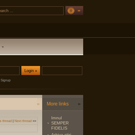
Signup
More links
Imnul
s thread
|
Next thread
>>
SEMPER
FIDELIS
Arhiva stiri