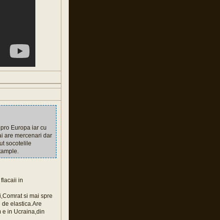
 pro Europa iar cu
ai are mercenari dar
ut socotelile
ntample.
lacaii in
ti,Comrat si mai spre
 de elastica.Are
m e in Ucraina,din