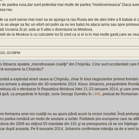
e de partea rusa,dar sunt potential mai multe de partea ''moldoveneasca''.Daca av
asa rau.
te ca sunt sanse mai mari sa se ajunga la rau.Rusia are de ales intre a fi batuta si c
ti.Io as alege sa fac un efort cel putin sa nu ies batut.As ataca iarna sau spre primav
) Ucraina.Si pt. asta ar fi utila o diversiune la Moldova.
aietii de la Moskva is cu calculele lor.Si cred ca si ei is in mai multe gasti,care se ce
015, 03:09PM
 întoarce spatele „monstruoasei coaliţii” din Chişinău. Cine sunt occidentalii care fa
anti-europene la Chișinău?
mbă a explodat vineri seara la Chişinău, chiar în toiul negocierilor privind formării 
a urmare a alegerilor din 30 noiembrie 2014. Klaus Johannis, preşedintele Români
 trebuia să o efectueze în Republica Moldova între 21-23 ianuarie 2014, şi care urma
ltă ţară, ca preşedinte în funcţie, scrie George Dumitru în
LINK
, preluat de Romanian
pre formarea unei noi coaliţii nu au ajuns până acum la niciun rezultat. Însă prelung
tru partea română un motiv de anulare a vizitei. Partidele pro-europene care se află
dova din 2009 au obţinut 55 mandate din 101 şi se presupunea că se vor înţelege
ăcar după aceasta. Pe 8 ianuarie 2014, Johannis confirmase intenţia sa de a veni l