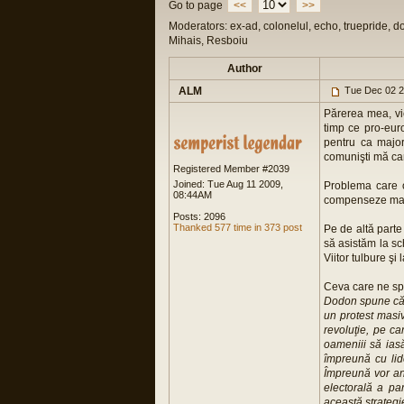
Go to page
<<
>>
Moderators: ex-ad, colonelul, echo, truepride, d
Mihais, Resboiu
Author
ALM
Tue Dec 02 2
Părerea mea, vic
timp ce pro-euro
pentru ca major
comunişti mă cam
Registered Member #2039
Joined: Tue Aug 11 2009,
Problema care 
08:44AM
compenseze masi
Posts: 2096
Thanked 577 time in 373 post
Pe de altă parte
să asistăm la sc
Viitor tulbure şi la
Ceva care ne sp
Dodon spune că s
un protest masi
revoluţie, pe ca
oameniii să iasă
împreună cu lid
Împreună vor an
electorală a pa
această strategie