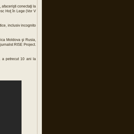
afacerişti conectaţi la
sesc Hoţ în Lege (Vor V
tice, inclusiv incognito
lica Moldova şi Rusia,
 jurnalist RISE Project.
a a petrecut 10 ani la