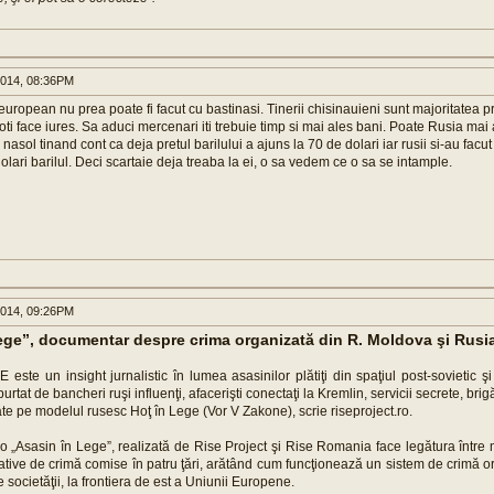
014, 08:36PM
uropean nu prea poate fi facut cu bastinasi. Tinerii chisinauieni sunt majoritatea p
oti face iures. Sa aduci mercenari iti trebuie timp si mai ales bani. Poate Rusia mai
e nasol tinand cont ca deja pretul barilului a ajuns la 70 de dolari iar rusii si-au facu
olari barilul. Deci scartaie deja treaba la ei, o sa vedem ce o sa se intample.
014, 09:26PM
ege”, documentar despre crima organizată din R. Moldova şi Rusi
ste un insight jurnalistic în lumea asasinilor plătiţi din spaţiul post-sovietic 
urtat de bancheri ruşi influenţi, afacerişti conectaţi la Kremlin, servicii secrete, brigă
te pe modelul rusesc Hoţ în Lege (Vor V Zakone), scrie riseproject.ro.
eo „Asasin în Lege”, realizată de Rise Project şi Rise Romania face legătura între
tive de crimă comise în patru ţări, arătând cum funcţionează un sistem de crimă or
le societăţii, la frontiera de est a Uniunii Europene.