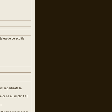
teleg de ce scolile
st repartizate la
elor ce au implinit 45
..