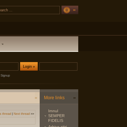
Signup
More links
Imnul
s thread
|
Next thread
>>
SEMPER
FIDELIS
Arhiva stiri