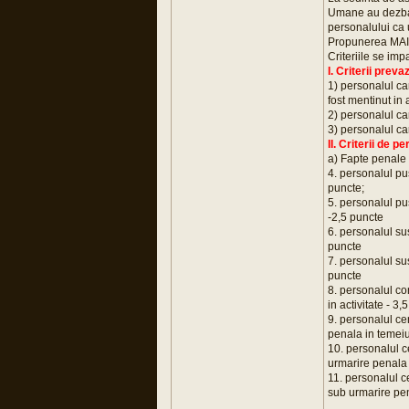
Umane au dezbatu
personalului ca
Propunerea MAI c
Criteriile se impa
I. Criterii prev
1) personalul ca
fost mentinut in a
2) personalul ca
3) personalul car
II. Criterii de p
a) Fapte penale 
4. personalul pus
puncte;
5. personalul pus
-2,5 puncte
6. personalul su
puncte
7. personalul su
puncte
8. personalul co
in activitate - 3,
9. personalul ce
penala in temeiu
10. personalul c
urmarire penala 
11. personalul ce
sub urmarire pen