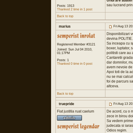
Unul are abater
sau lucrand prin v
Posts: 1913
Thanked 2 time in 1 post
Back to top
marius
Fri Aug 13 2
Disponibilizari v
devina POLITIE.
Sa inceapa cu spo
Registered Member #3121
boxer, luptator, 
Joined: Sun Jul 04 2010,
politisti care au 
01:17PM
Cantaretii gradat
Posts: 1
dar domnilor, mun
Thanked 0 time in 0 post
avem nevoie de c
Apoi toti de la a
nu se mai calcule
foi de parcurs s
altceva.
Back to top
truepride
Fri Aug 13 2
Fiat justitia ruat caelum
De acord, cu o mi
zece in birou doi
Sa vedem primele 
judecata si iara
Odios regim.