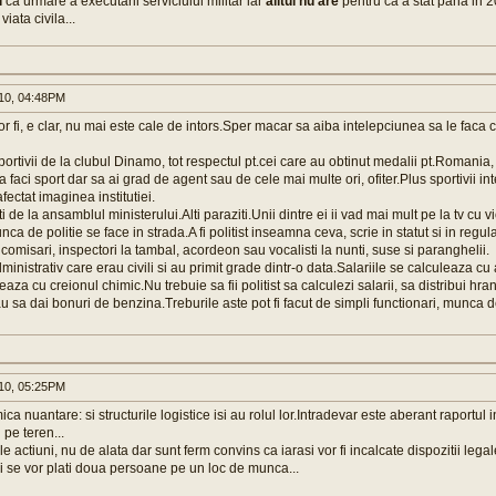
i
ca urmare a executarii serviciului militar iar
alltul nu are
pentru ca a stat pana in 
iata civila...
010, 04:48PM
or fi, e clar, nu mai este cale de intors.Sper macar sa aiba intelepciunea sa le faca
rtivii de la clubul Dinamo, tot respectul pt.cei care au obtinut medalii pt.Romania, d
sa faci sport dar sa ai grad de agent sau de cele mai multe ori, ofiter.Plus sportivii i
afectat imaginea institutiei.
i de la ansamblul ministerului.Alti paraziti.Unii dintre ei ii vad mai mult pe la tv cu v
ca de politie se face in strada.A fi politist inseamna ceva, scrie in statut si in regu
omisari, inspectori la tambal, acordeon sau vocalisti la nunti, suse si paranghelii.
dministrativ care erau civili si au primit grade dintr-o data.Salariile se calculeaza c
aza cu creionul chimic.Nu trebuie sa fii politist sa calculezi salarii, sa distribui hran
au sa dai bonuri de benzina.Treburile aste pot fi facut de simpli functionari, munca 
010, 05:25PM
ca nuantare: si structurile logistice isi au rolul lor.Intradevar este aberant raportul in
 pe teren...
actiuni, nu de alata dar sunt ferm convins ca iarasi vor fi incalcate dispozitii legale, 
si se vor plati doua persoane pe un loc de munca...