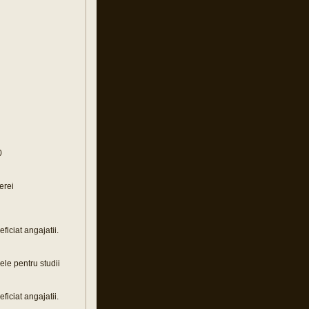
0
erei
ficiat angajatii.
ele pentru studii
ficiat angajatii.