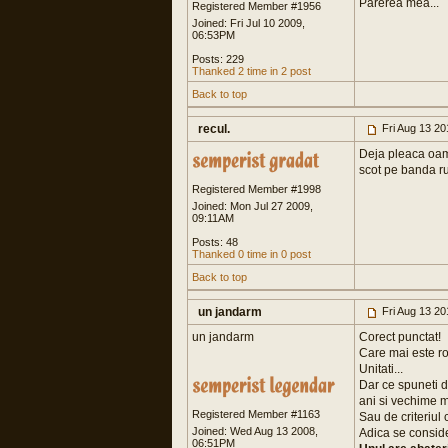
Parerea mea...
Registered Member #1956
Joined: Fri Jul 10 2009,
06:53PM
Posts: 229
Thanked 2 time in 2 post
Back to top
recul.
Fri Aug 13 2
Deja pleaca oamen
scot pe banda ru
Registered Member #1998
Joined: Mon Jul 27 2009,
09:11AM
Posts: 48
Thanked 0 time in 0 post
Back to top
un jandarm
Fri Aug 13 2
un jandarm
Corect punctat!
Care mai este ros
Unitati...
Dar ce spuneti d
ani si vechime m
Registered Member #1163
Sau de criteriul
Joined: Wed Aug 13 2008,
Adica se consider
06:51PM