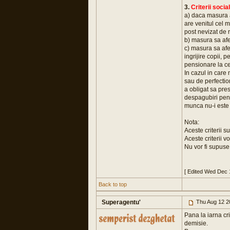
3.
Criterii soci
a) daca masura a
are venitul cel 
post nevizat de 
b) masura sa afe
c) masura sa afec
ingrijire copii, 
pensionare la ce
In cazul in care
sau de perfection
a obligat sa pre
despagubiri pent
munca nu-i este 
Nota:
Aceste criterii s
Aceste criterii vo
Nu vor fi supuse
[ Edited Wed Dec 
Back to top
Superagentu'
Thu Aug 12 2
Pana la iarna cr
demisie.