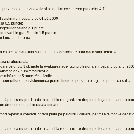
t prezumtia de nevinovatie si a solicitat excluderea punctelor 4-7
disciplinare incepand cu 01.01.2000
isa 0,5 puncte;
repturilor salariale 1 punct
movarii in grad/functie 1,5 puncte
-o functie inferioara
at ca aceste sanctiuni sa fie luate in considerare doar daca sunt definitive.
atura profesionala
erioare celui BUN obtinute la evaluarea activitatii profesionale incepand cu anul 200
satisfacator 2 puncte/calificativ
nesatisfacator 5 puncte/calificativ
aporturilor de serviciu/munca pentru interese personale legitime pe parcursul cari
at faptul ca nu pot fi luate in calcul la reorganizare drepturile legale de care au bene
un drept nu poate fi imputata nimanui.
 mod repetat a concediilor fara plata pe parcursul carierei pentru alte motive decat c
at faptul ca nu pot fi luate in calcul la reorganizare drepturile legale de care au bene