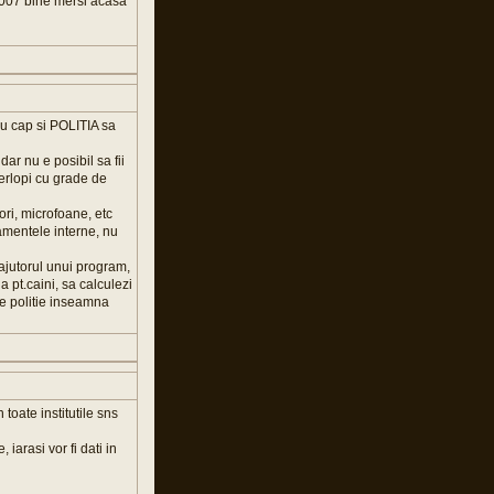
2007 bine mersi acasa
 cu cap si POLITIA sa
ar nu e posibil sa fii
nterlopi cu grade de
iori, microfoane, etc
lamentele interne, nu
u ajutorul unui program,
a pt.caini, sa calculezi
de politie inseamna
 toate institutile sns
iarasi vor fi dati in