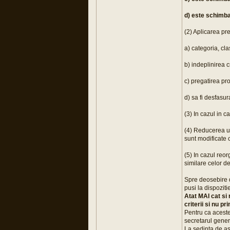
d) este schimba
(2) Aplicarea pre
a) categoria, cla
b) indeplinirea cr
c) pregatirea pr
d) sa fi desfasura
(3) In cazul in c
(4) Reducerea un
sunt modificate c
(5) In cazul reor
similare celor d
Spre deosebire de 
pusi la dispozitie
Atat MAI cat si
criterii si nu p
Pentru ca aceste 
secretarul gener
La sedinta de as