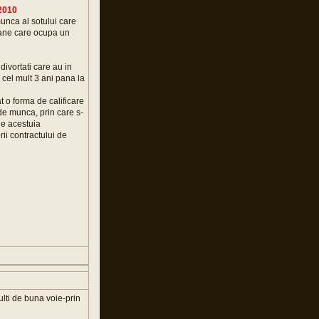
 2010
unca al sotului care
oane care ocupa un
divortati care au in
u cel mult 3 ani pana la
t o forma de calificare
 de munca, prin care s-
de acestuia
i contractului de
ulti de buna voie-prin