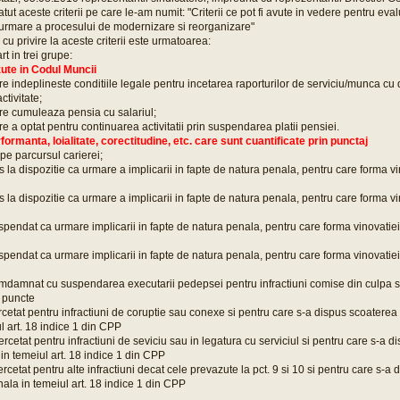
t aceste criterii pe care le-am numit: "Criterii ce pot fi avute in vedere pentru eva
 urmare a procesului de modernizare si reorganizare"
u privire la aceste criterii este urmatoarea:
rt in trei grupe:
azute in Codul Muncii
re indeplineste conditiile legale pentru incetarea raporturilor de serviciu/munca cu d
ctivitate;
re cumuleaza pensia cu salariul;
e a optat pentru continuarea activitatii prin suspendarea platii pensiei.
erformanta, loialitate, corectitudine, etc. care sunt cuantificate prin punctaj
pe parcursul carierei;
 la dispozitie ca urmare a implicarii in fapte de natura penala, pentru care forma vi
 la dispozitie ca urmare a implicarii in fapte de natura penala, pentru care forma vi
spendat ca urmare implicarii in fapte de natura penala, pentru care forma vinovatiei
spendat ca urmare implicarii in fapte de natura penala, pentru care forma vinovatiei 
mdamnat cu suspendarea executarii pedepsei pentru infractiuni comise din culpa si
5 puncte
rcetat pentru infractiuni de coruptie sau conexe si pentru care s-a dispus scoatere
l art. 18 indice 1 din CPP
ercetat pentru infractiuni de seviciu sau in legatura cu serviciul si pentru care s-a 
in temeiul art. 18 indice 1 din CPP
rcetat pentru alte infractiuni decat cele prevazute la pct. 9 si 10 si pentru care s-a
ala in temeiul art. 18 indice 1 din CPP