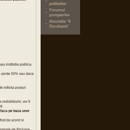
politistilor
Forumul
pompierilor
Asociatia "6
Dorobanti"
au institutia publica.
 de peste 50% sau daca
e infiinta posturi
redistribuirii, vor fi
ti.
e faca pe baza unor
 fost de acord si
Generale de Resurse