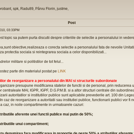
orobant, spk, Radu89, Pârvu Florin, justme,
Post
010, 03:33PM
t topic sa putem purta discutii despre criteriile de selectie a personalului in vedere
a,sunt obiective,realizeaza o corecta selectie a personalului fata de nevoile Unitat
 protectia sociala si reintegrarea sociala a celor disponibilizati...
relor militare si politistilor de tot felul...
ostez parte din materialul postat pe
LINK
riilor de reorganizare a personalului din MAI si structurile subordonate
ganizare presupune modificarea statelor de functii si de personal, prin reducerea un
or centraleale MAI, IGPR, IGPF, D.G.P.M.B. si a altor structuri centrale din subordine
zarii autoritatilor si institutiilor publice sunt aplicabile prevederile art. 100 din Leg
In caz de reorganizare a autoritatii sau institutiei publice, functionarii publici vor fi nu
a caz, in noile compartimente in urmatoarele cazuri:
tributiile aferente unei functii publice mai putin de 50%;
atributiile unui compartiment;
ta denumirea fara modificarea in proportie de peste 50% a atributiilor aferente f