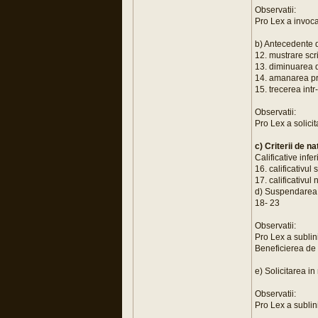
Observatii:
Pro Lex a invoca
b) Antecedente 
12. mustrare scr
13. diminuarea d
14. amanarea pro
15. trecerea intr
Observatii:
Pro Lex a solicit
c) Criterii de n
Calificative inf
16. calificativul 
17. calificativul 
d) Suspendarea r
18- 23
Observatii:
Pro Lex a sublini
Beneficierea de 
e) Solicitarea in
Observatii:
Pro Lex a sublini