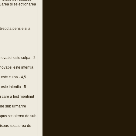
luarea si selectionarea
rept la pensie si a
novatiei este culpa - 2
novatiei este intentia
 este culpa - 4,5
este intentia - 5
 care a fost mentinut
a de sub urmarire
dispus scoaterea de sub
 dispus scoaterea de