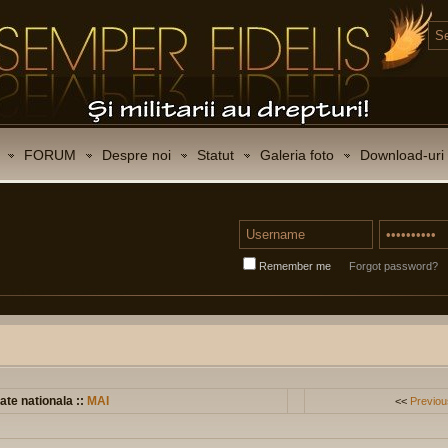
FORUM
Despre noi
Statut
Galeria foto
Download-uri
Remember me
Forgot password?
ate nationala ::
MAI
<<
Previou