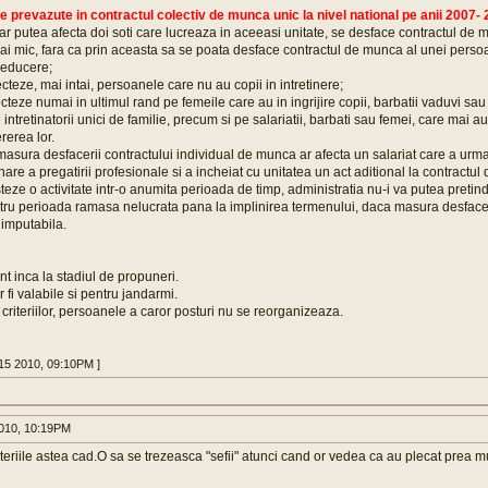
ale prevazute in contractul colectiv de munca unic la nivel national pe anii 2007-
r putea afecta doi soti care lucreaza in aceeasi unitate, se desface contractul de m
mai mic, fara ca prin aceasta sa se poata desface contractul de munca al unei pers
reducere;
cteze, mai intai, persoanele care nu au copii in intretinere;
teze numai in ultimul rand pe femeile care au in ingrijire copii, barbatii vaduvi sau 
pe intretinatorii unici de familie, precum si pe salariatii, barbati sau femei, care mai a
rerea lor.
 masura desfacerii contractului individual de munca ar afecta un salariat care a urma
are a pregatirii profesionale si a incheiat cu unitatea un act aditional la contractul
steze o activitate intr-o anumita perioada de timp, administratia nu-i va putea pretin
ru perioada ramasa nelucrata pana la implinirea termenului, daca masura desfaceri
imputabila.
unt inca la stadiul de propuneri.
r fi valabile si pentru jandarmi.
 criteriilor, persoanele a caror posturi nu se reorganizeaza.
15 2010, 09:10PM ]
010, 10:19PM
iteriile astea cad.O sa se trezeasca "sefii" atunci cand or vedea ca au plecat prea m