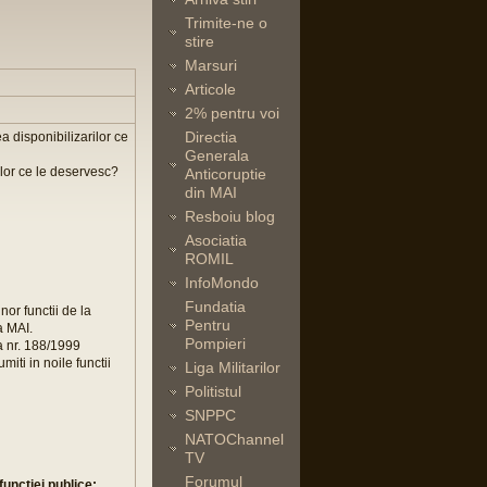
Trimite-ne o
stire
Marsuri
Articole
2% pentru voi
Directia
a disponibilizarilor ce
Generala
ilor ce le deservesc?
Anticoruptie
din MAI
Resboiu blog
Asociatia
ROMIL
InfoMondo
Fundatia
or functii de la
Pentru
a MAI.
Pompieri
ea nr. 188/1999
miti in noile functii
Liga Militarilor
Politistul
SNPPC
NATOChannel
TV
Forumul
unctiei publice;