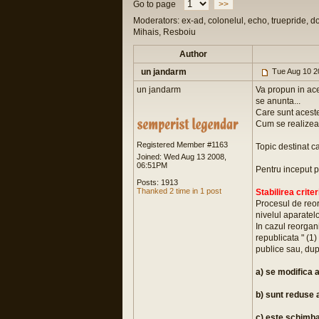
Go to page
>>
Moderators: ex-ad, colonelul, echo, truepride, d
Mihais, Resboiu
Author
un jandarm
Tue Aug 10 2
un jandarm
Va propun in aces
se anunta...
Care sunt aceste
Cum se realizeaza
Registered Member #1163
Topic destinat cad
Joined: Wed Aug 13 2008,
06:51PM
Pentru inceput p
Posts: 1913
Thanked 2 time in 1 post
Stabilirea crite
Procesul de reor
nivelul aparatel
In cazul reorgani
republicata " (1) 
publice sau, dup
a) se modifica a
b) sunt reduse 
c) este schimba