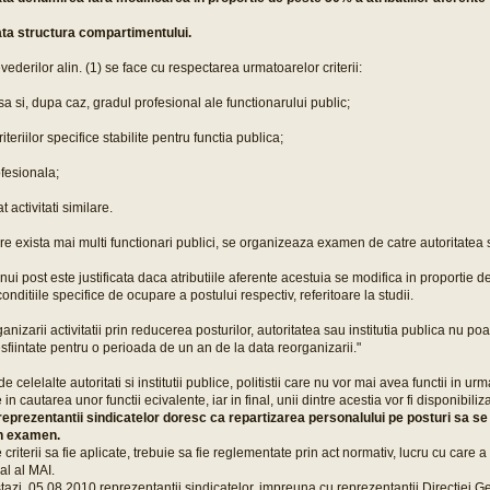
ta structura compartimentului.
vederilor alin. (1) se face cu respectarea urmatoarelor criterii:
sa si, dupa caz, gradul profesional ale functionarului public;
iteriilor specifice stabilite pentru functia publica;
ofesionala;
t activitati similare.
are exista mai multi functionari publici, se organizeaza examen de catre autoritatea s
ui post este justificata daca atributiile aferente acestuia se modifica in proportie
onditiile specifice de ocupare a postului respectiv, referitoare la studii.
ganizarii activitatii prin reducerea posturilor, autoritatea sau institutia publica nu poat
esfiintate pentru o perioada de un an de la data reorganizarii."
celelalte autoritati si institutii publice, politistii care nu vor mai avea functii in urma 
 in cautarea unor functii ecivalente, iar in final, unii dintre acestia vor fi disponibiliza
 reprezentantii sindicatelor doresc ca repartizarea personalului pe posturi sa s
rin examen.
criterii sa fie aplicate, trebuie sa fie reglementate prin act normativ, lucru cu care a
al al MAI.
tazi, 05.08.2010 reprezentantii sindicatelor, impreuna cu reprezentantii Directiei 