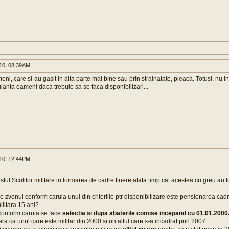
010, 08:39AM
i, care si-au gasit in alta parte mai bine sau prin strainatate, pleaca. Totusi, nu in
lanta oameni daca trebuie sa se faca disponibilizari...
010, 12:44PM
tul Scolilor militare in formarea de cadre tinere,atata timp cat acestea cu greu au fo
e zvonul conform caruia unul din criteriile ptr disponibilizare este pensionarea cadr
ilitara 15 ani?
 conform caruia se face
selectia si dupa abaterile comise incepand cu 01.01.2000.
a ca unul care este militar din 2000 si un altul care s-a incadrat prin 2007...