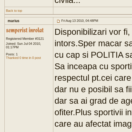
Back to top
marius
Fri Aug 13 2010, 04:48PM
Disponibilizari vor fi
Registered Member #3121
intors.Sper macar sa
Joined: Sun Jul 04 2010,
01:17PM
cu cap si POLITIA s
Posts: 1
Thanked 0 time in 0 post
Sa inceapa cu sportiv
respectul pt.cei car
dar nu e posibil sa fi
dar sa ai grad de ag
ofiter.Plus sportivii i
care au afectat imagi