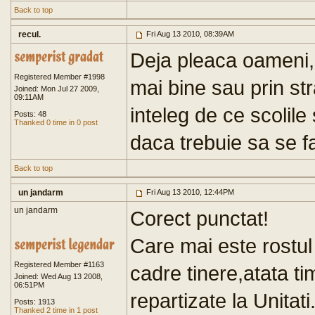
Back to top
recul.
Fri Aug 13 2010, 08:39AM
Deja pleaca oameni, c
Registered Member #1998
mai bine sau prin str
Joined: Mon Jul 27 2009,
09:11AM
inteleg de ce scolil
Posts: 48
Thanked 0 time in 0 post
daca trebuie sa se fa
Back to top
un jandarm
Fri Aug 13 2010, 12:44PM
un jandarm
Corect punctat!
Care mai este rostul 
Registered Member #1163
cadre tinere,atata t
Joined: Wed Aug 13 2008,
06:51PM
repartizate la Unitati.
Posts: 1913
Thanked 2 time in 1 post