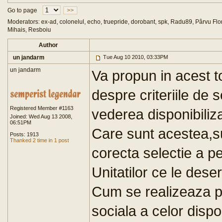
Go to page
>>
Moderators: ex-ad, colonelul, echo, truepride, dorobant, spk, Radu89, Pârvu Flor
Mihais, Resboiu
Author
un jandarm
Tue Aug 10 2010, 03:33PM
un jandarm
Va propun in acest t
despre criteriile de s
Registered Member #1163
vederea disponibiliza
Joined: Wed Aug 13 2008,
06:51PM
Care sunt acestea,su
Posts: 1913
Thanked 2 time in 1 post
corecta selectie a pe
Unitatilor ce le des
Cum se realizeaza pr
sociala a celor disponi