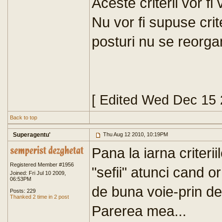
Aceste criterii vor fi
Nu vor fi supuse crit
posturi nu se reorga
[ Edited Wed Dec 15 
Back to top
Superagentu'
Thu Aug 12 2010, 10:19PM
Pana la iarna criter
Registered Member #1956
"sefii" atunci cand o
Joined: Fri Jul 10 2009,
06:53PM
de buna voie-prin de
Posts: 229
Thanked 2 time in 2 post
Parerea mea...