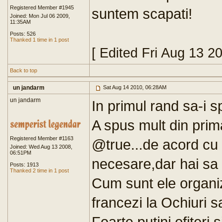
Registered Member #1945
suntem scapati!
Joined: Mon Jul 06 2009,
11:35AM
Posts: 526
Thanked 1 time in 1 post
[ Edited Fri Aug 13 2
Back to top
un jandarm
Sat Aug 14 2010, 06:28AM
un jandarm
In primul rand sa-i 
A spus mult din prim
Registered Member #1163
@true...de acord cu t
Joined: Wed Aug 13 2008,
06:51PM
necesare,dar hai sa n
Posts: 1913
Thanked 2 time in 1 post
Cum sunt ele organi
francezi la Ochiuri sa
Foarte putini ofiteri 