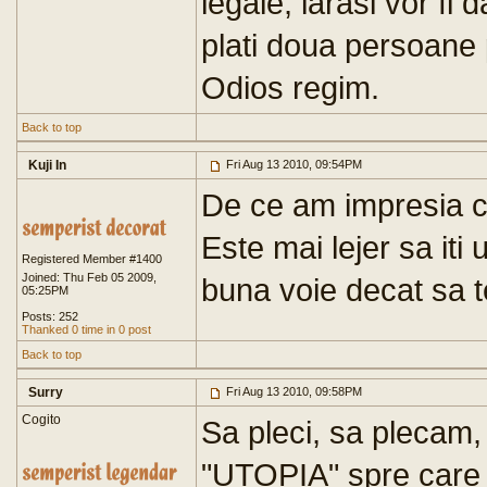
legale, iarasi vor fi d
plati doua persoane 
Odios regim.
Back to top
Kuji In
Fri Aug 13 2010, 09:54PM
De ce am impresia ca
Este mai lejer sa iti 
Registered Member #1400
Joined: Thu Feb 05 2009,
buna voie decat sa te
05:25PM
Posts: 252
Thanked 0 time in 0 post
Back to top
Surry
Fri Aug 13 2010, 09:58PM
Cogito
Sa pleci, sa plecam
"UTOPIA" spre care 