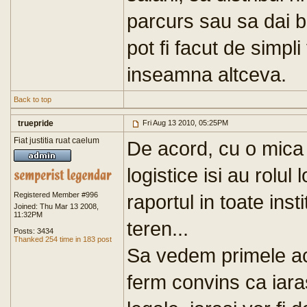
parcurs sau sa dai b
pot fi facut de simpli
inseamna altceva.
Back to top
truepride
Fri Aug 13 2010, 05:25PM
Fiat justitia ruat caelum
De acord, cu o mica n
logistice isi au rolul
Registered Member #996
raportul in toate inst
Joined: Thu Mar 13 2008,
11:32PM
teren...
Posts: 3434
Thanked 254 time in 183 post
Sa vedem primele act
ferm convins ca iarasi