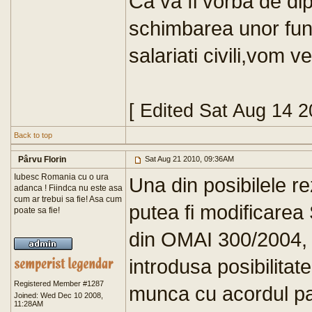
Ca va fi vorba de di
schimbarea unor funct
salariati civili,vom v
[ Edited Sat Aug 14 
Back to top
Pârvu Florin
Sat Aug 21 2010, 09:36AM
Iubesc Romania cu o ura
Una din posibilele rez
adanca ! Fiindca nu este asa
cum ar trebui sa fie! Asa cum
putea fi modificarea S
poate sa fie!
din OMAI 300/2004, i
introdusa posibilitat
Registered Member #1287
munca cu acordul par
Joined: Wed Dec 10 2008,
11:28AM