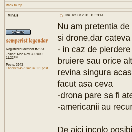
Back to top
Mihais
Thu Dec 08 2011, 11:32PM
Nu am pretentia de 
si drone,dar cateva 
- in caz de pierdere
Registered Member #2323
Joined: Mon Nov 30 2009,
11:22PM
bruiere sau orice a
Posts: 3943
Thanked 457 time in 321 post
revina singura acas
facut asa ceva
-drona pare sa fi at
-americanii au recu
De aici incolo posibi