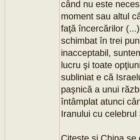
când nu este necesa
moment sau altul c
faţă încercărilor (..
schimbat în trei pun
inacceptabil, sunte
lucru şi toate opţi
subliniat e că Israe
paşnică a unui răzb
întâmplat atunci câ
Iranului cu celebrul
Citeşte şi China se