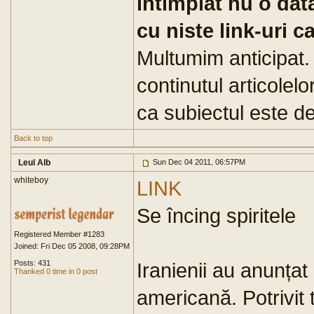
intimplat nu o dat
cu niste link-uri c
Multumim anticipat.
continutul articolel
ca subiectul este de
Back to top
Leul Alb
Sun Dec 04 2011, 06:57PM
whiteboy
LINK
Se încing spiritele
Registered Member #1283
Joined: Fri Dec 05 2008, 09:28PM
Posts: 431
Iranienii au anunțat
Thanked 0 time in 0 post
americană. Potrivit 