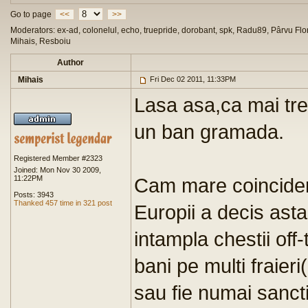
Go to page
<<
>>
Moderators: ex-ad, colonelul, echo, truepride, dorobant, spk, Radu89, Pârvu Flor
Mihais, Resboiu
Author
Mihais
Fri Dec 02 2011, 11:33PM
Lasa asa,ca mai treb
un ban gramada.
Registered Member #2323
Joined: Mon Nov 30 2009,
11:22PM
Cam mare coinciden
Posts: 3943
Thanked 457 time in 321 post
Europii a decis ast
intampla chestii off
bani pe multi fraier
sau fie numai sanct