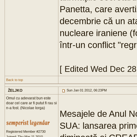
Panetta, care averti
decembrie că un atac
nucleare iraniene (f
într-un conflict "reg
[ Edited Wed Dec 28
Back to top
ŽELJKO
Sun Jan 01 2012, 06:23PM
Omul cu adevarat bun este
doar cel care ar fi putut fi rau si
n-a fost. (Nicolae Iorga)
Mesajele de Anul No
SUA: lansarea prime
Registered Member #2730
Joined: Thu Mar 11 2010,