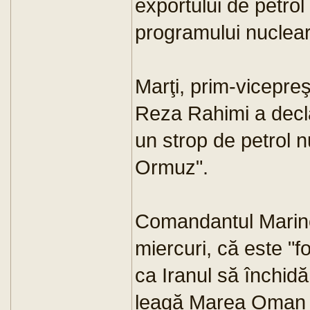
exportului de petrol
programului nuclear 
Marţi, prim-vicepr
Reza Rahimi a declar
un strop de petrol 
Ormuz".
Comandantul Marinei 
miercuri, că este "f
ca Iranul să închid
leagă Marea Oman ş