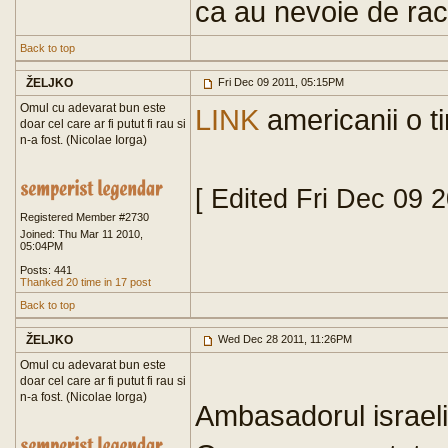
ca au nevoie de ra
Back to top
ŽELJKO
Fri Dec 09 2011, 05:15PM
Omul cu adevarat bun este
LINK
americanii o t
doar cel care ar fi putut fi rau si
n-a fost. (Nicolae Iorga)
[ Edited Fri Dec 09 
Registered Member #2730
Joined: Thu Mar 11 2010,
05:04PM
Posts: 441
Thanked 20 time in 17 post
Back to top
ŽELJKO
Wed Dec 28 2011, 11:26PM
Omul cu adevarat bun este
doar cel care ar fi putut fi rau si
n-a fost. (Nicolae Iorga)
Ambasadorul israel