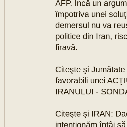
AFP. Încă un argume
împotriva unei soluţ
demersul nu va reuş
politice din Iran, r
firavă.
Citeşte şi Jumătat
favorabili unei A
IRANULUI - SOND
Citeşte şi IRAN: Da
intenţionăm întâi s