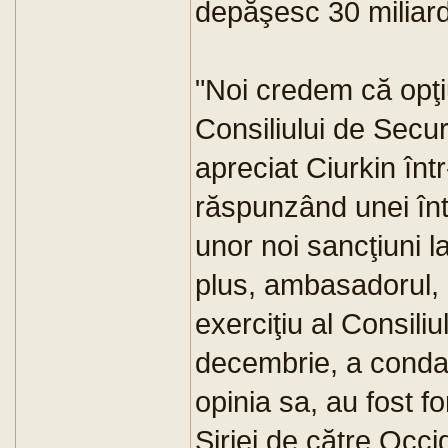
depăşesc 30 miliard
"Noi credem că opţi
Consiliului de Secur
apreciat Ciurkin înt
răspunzând unei într
unor noi sancţiuni l
plus, ambasadorul, 
exerciţiu al Consiliu
decembrie, a condam
opinia sa, au fost f
Siriei de către Occi