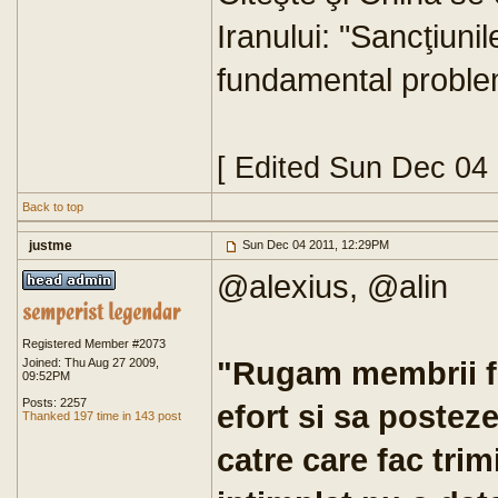
Iranului: "Sancţiuni
fundamental probl
[ Edited Sun Dec 04
Back to top
justme
Sun Dec 04 2011, 12:29PM
@alexius, @alin
Registered Member #2073
"Rugam membrii f
Joined: Thu Aug 27 2009,
09:52PM
Posts: 2257
efort si sa postez
Thanked 197 time in 143 post
catre care fac trimi