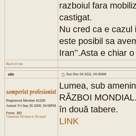
razboiul fara mobili
castigat.
Nu cred ca e cazul i
este posibil sa avem
Iran''.Asta e chiar o
Back to top
alin
Sun Dec 04 2011, 04:30AM
Lumea, sub ameni
RĂZBOI MONDIAL. Ira
Registered Member #1206
Joined: Fri Sep 26 2008, 04:58PM
în două tabere.
Posts: 382
Thanked 35 time in 30 post
LINK