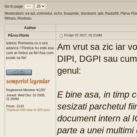
Go to page
<<
Moderators: ex-ad, colonelul, echo, truepride, dorobant, spk, Radu89, Pârvu Flor
Mihais, Resboiu
Author
Pârvu Florin
Fri Apr 07 2017, 01:21AM
Iubesc Romania cu o ura
Am vrut sa zic iar v
adanca ! Fiindca nu este asa
cum ar trebui sa fie! Asa cum
DIPI, DGPI sau cum 
poate sa fie!
genul:
Registered Member #1287
E bine asa, in timp c
Joined: Wed Dec 10 2008,
11:28AM
sesizati parchetul fi
Posts: 2143
Thanked 665 time in 429 post
document intern al
parte a unei multimi 