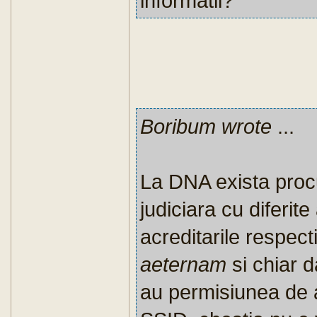
informatii?
Boribum wrote
...
La DNA exista procuro
judiciara cu diferi
acreditarile respect
aeternam
si chiar 
au permisiunea de a