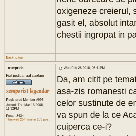
oxigeneze creierul, s
gasit el, absolut int
chestii ingropat in pa
Back to top
truepride
Wed Feb 28 2018, 05:41PM
Fiat justitia ruat caelum
Da, am citit pe temat
asa-zis romanesti car
Registered Member #996
celor sustinute de en
Joined: Thu Mar 13 2008,
11:32PM
va spun de la ce Acad
Posts: 3434
Thanked 254 time in 183 post
cuiperca ce-i?