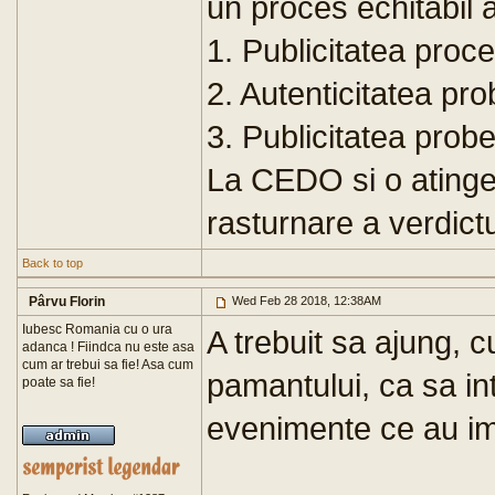
un proces echitabil a
1. Publicitatea proce
2. Autenticitatea pro
3. Publicitatea probe
La CEDO si o atinger
rasturnare a verdictu
Back to top
Pârvu Florin
Wed Feb 28 2018, 12:38AM
Iubesc Romania cu o ura
A trebuit sa ajung, c
adanca ! Fiindca nu este asa
cum ar trebui sa fie! Asa cum
pamantului, ca sa in
poate sa fie!
evenimente ce au impl