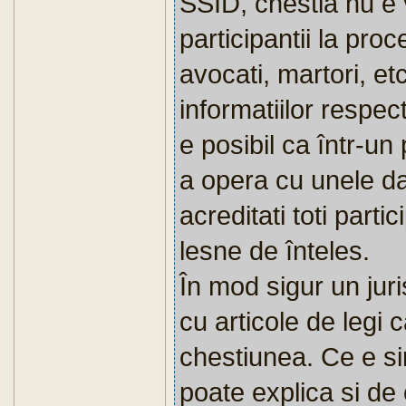
SSID, chestia nu e 
participantii la proc
avocati, martori, et
informatiilor respe
e posibil ca într-un
a opera cu unele date
acreditati toti parti
lesne de înteles.
În mod sigur un jur
cu articole de legi 
chestiunea. Ce e sim
poate explica si de 