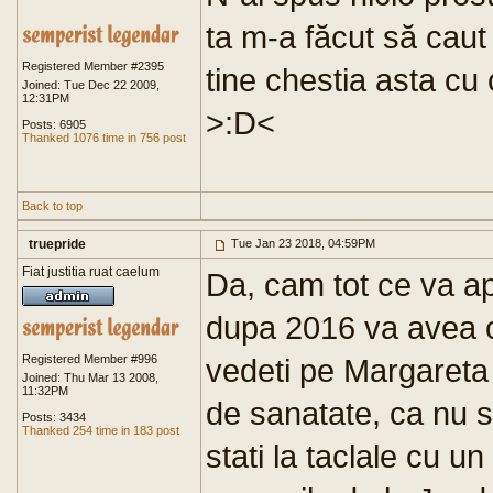
ta m-a făcut să caut 
Registered Member #2395
tine chestia asta cu
Joined: Tue Dec 22 2009,
12:31PM
>:D<
Posts: 6905
Thanked 1076 time in 756 post
Back to top
truepride
Tue Jan 23 2018, 04:59PM
Fiat justitia ruat caelum
Da, cam tot ce va ap
dupa 2016 va avea c
Registered Member #996
vedeti pe Margareta
Joined: Thu Mar 13 2008,
11:32PM
de sanatate, ca nu s
Posts: 3434
Thanked 254 time in 183 post
stati la taclale cu u