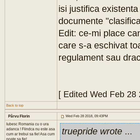
isi justifica existen
documente "clasificat
Edit: ce-mi place ca
care s-a eschivat toa
regulament sau drac
[ Edited Wed Feb 28
Back to top
Pârvu Florin
Wed Feb 28 2018, 09:43PM
Iubesc Romania cu o ura
truepride wrote
...
adanca ! Fiindca nu este asa
cum ar trebui sa fie! Asa cum
poate sa fie!