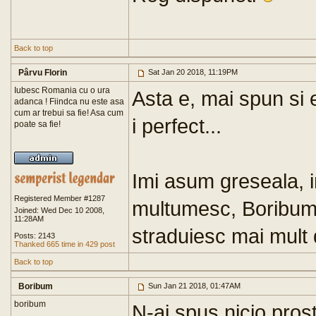
Back to top
Pârvu Florin
Sat Jan 20 2018, 11:19PM
Iubesc Romania cu o ura
Asta e, mai spun si 
adanca ! Fiindca nu este asa
cum ar trebui sa fie! Asa cum
i perfect...
poate sa fie!
Imi asum greseala, imi
Registered Member #1287
multumesc, Boribum,
Joined: Wed Dec 10 2008,
11:28AM
straduiesc mai mult d
Posts: 2143
Thanked 665 time in 429 post
Back to top
Boribum
Sun Jan 21 2018, 01:47AM
boribum
N-ai spus nicio pros