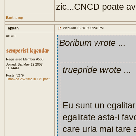
zic...CNCD poate ave
Back to top
apkah
Wed Jan 16 2019, 09:41PM
arcan
Boribum wrote
...
Registered Member #566
Joined: Sat May 19 2007,
truepride wrote
...
11:14AM
Posts: 3279
Thanked 252 time in 179 post
Eu sunt un egalitar
egalitate asta-i fav
care urla mai tare 