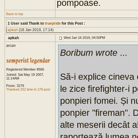
pompoase.
Back to top
1 User said Thank to
truepride
for this Post :
apkah
(16 Jan 2019, 17:14)
apkah
Wed Jan 16 2019, 04:50PM
arcan
Boribum wrote
...
Registered Member #566
Să-i explice cineva o
Joined: Sat May 19 2007,
11:14AM
le zice firefighter-i
Posts: 3279
Thanked 252 time in 179 post
ponpieri fomei. Și nu
ponpier "fireman". 
alte meserii decât al
raportează lumea no