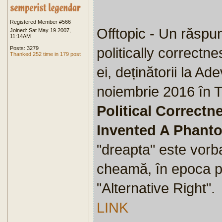
Registered Member #566
Offtopic - Un răspu
Joined: Sat May 19 2007,
11:14AM
politically correctnes
Posts: 3279
Thanked 252 time in 179 post
ei, deținătorii la Ade
noiembrie 2016 în 
Political Correctn
Invented A Phan
"dreapta" este vorb
cheamă, în epoca po
"Alternative Right".
LINK