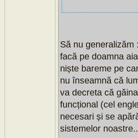
Să nu generalizăm : 
facă pe doamna aia 
niște bareme pe car
nu înseamnă că lum
va decreta că găina
funcțional (cel engle
necesari și se apără
sistemelor noastre..