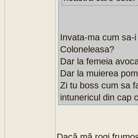
Invata-ma cum sa-i z
Coloneleasa?
Dar la femeia avoc
Dar la muierea po
Zi tu boss cum sa f
intunericul din cap c
Dacă mă rogi frumos, 