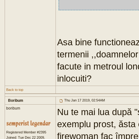
Asa bine functioneaz
termenii ,,doamnelor 
facute in metroul lon
inlocuiti?
Back to top
Boribum
Thu Jan 17 2019, 02:54AM
boribum
Nu te mai lua după "
exemplu prost, ăsta c
Registered Member #2395
firewoman fac împreun
Joined: Tue Dec 22 2009,