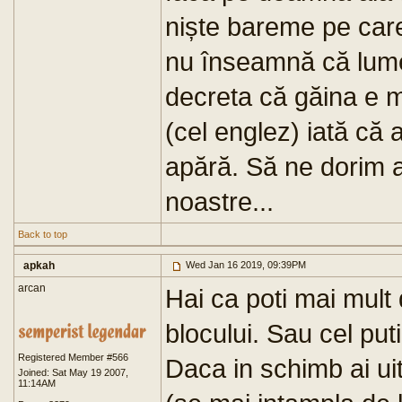
niște bareme pe care
nu înseamnă că lume
decreta că găina e m
(cel englez) iată că 
apără. Să ne dorim a
noastre...
Back to top
apkah
Wed Jan 16 2019, 09:39PM
arcan
Hai ca poti mai mult 
blocului. Sau cel put
Registered Member #566
Daca in schimb ai uit
Joined: Sat May 19 2007,
11:14AM