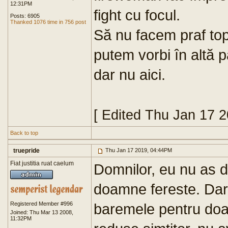
12:31PM
fight cu focul.
Posts: 6905
Thanked 1076 time in 756 post
Să nu facem praf to
putem vorbi în altă 
dar nu aici.
[ Edited Thu Jan 17 
Back to top
truepride
Thu Jan 17 2019, 04:44PM
Fiat justitia ruat caelum
Domnilor, eu nu as d
doamne fereste. Dar 
Registered Member #996
baremele pentru do
Joined: Thu Mar 13 2008,
11:32PM