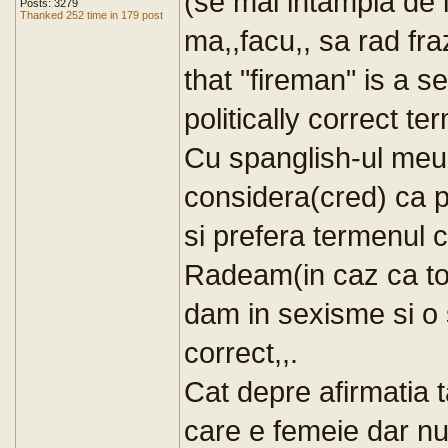
(se mai intampla de l
Posts: 3279
Thanked 252 time in 179 post
ma,,facu,, sa rad fr
that "fireman" is a s
politically correct ter
Cu spanglish-ul meu
considera(cred) ca p
si prefera termenul cor
Radeam(in caz ca tot
dam in sexisme si o s
correct,,.
Cat depre afirmatia 
care e femeie dar nu