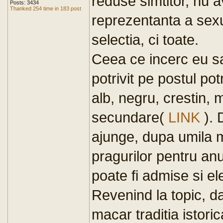
reduse simtitor, nu
Posts: 3434
Thanked 254 time in 183 post
reprezentanta a sexul
selectia, ci toate.
Ceea ce incerc eu s
potrivit pe postul pot
alb, negru, crestin, 
secundare(
LINK
). 
ajunge, dupa umila m
pragurilor pentru an
poate fi admise si el
Revenind la topic, d
macar traditia istori