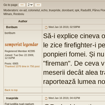
Go to page
<<
>>
Moderators: ex-ad, colonelul, echo, truepride, dorobant, spk, Radu89, Pârvu Flor
Mihais, Resboiu
Author
Boribum
Wed Jan 16 2019, 02:59PM
boribum
Să-i explice cineva o
le zice firefighter-i 
Registered Member #2395
ponpieri fomei. Și nu 
Joined: Tue Dec 22 2009,
12:31PM
"fireman". De ceva v
Posts: 6905
Thanked 1076 time in 756 post
meserii decât alea tr
raportează lumea no
Back to top
truepride
Wed Jan 16 2019, 04:41PM
Fiat justitia ruat caelum