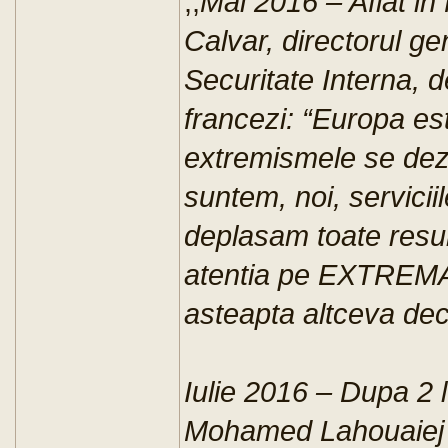
,,
Mai 2016 – Aflat in 
Calvar, directorul gen
Securitate Interna, d
francezi: “Europa est
extremismele se dezv
suntem, noi, servicii
deplasam toate resu
atentia pe EXTREM
asteapta altceva dec
Iulie 2016 – Dupa 2 lu
Mohamed Lahouaiej B