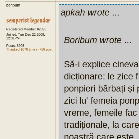
boribum
apkah wrote
...
Registered Member #2395
Joined: Tue Dec 22 2009,
Boribum wrote
...
12:31PM
Posts: 6905
Thanked 1076 time in 756 post
Să-i explice cineva 
dicționare: le zice 
ponpieri bărbați și 
zici lu' femeia pon
vreme, femeile fac 
tradiționale, la ca
noastră care este.