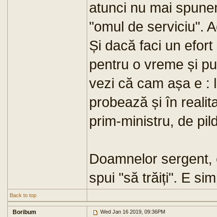
atunci nu mai spunem
"omul de serviciu". 
Și dacă faci un efort
pentru o vreme și pui
vezi că cam așa e : 
probează și în reali
prim-ministru, de pil
Doamnelor sergent, c
spui "să trăiți". E sim
Back to top
Boribum
Wed Jan 16 2019, 09:36PM