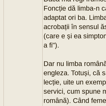
Foncție dă limba-n ca
adaptat ori ba. Lim
acrobații în sensul ă
(care e și ea simpto
a fi").
Dar nu limba română 
engleza. Totuși, că 
lecție, uite un exemp
servici, cum spune ma
română). Când femei