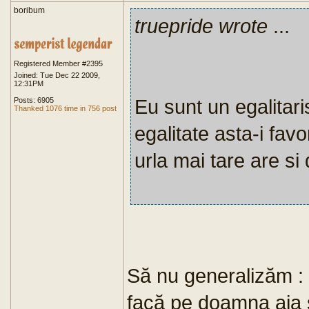
boribum
truepride wrote
...
Registered Member #2395
Joined: Tue Dec 22 2009,
12:31PM
Eu sunt un egalitari
Posts: 6905
Thanked 1076 time in 756 post
egalitate asta-i fav
urla mai tare are si 
Să nu generalizăm : d
facă pe doamna aia s