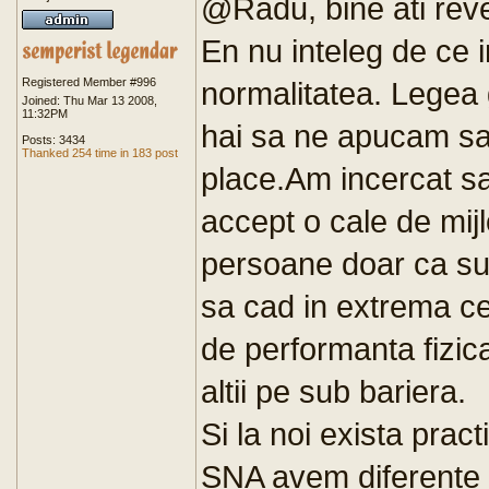
@Radu, bine ati reven
En nu inteleg de ce 
Registered Member #996
normalitatea. Legea g
Joined: Thu Mar 13 2008,
11:32PM
hai sa ne apucam sa 
Posts: 3434
Thanked 254 time in 183 post
place.Am incercat sa 
accept o cale de mijl
persoane doar ca sunt
sa cad in extrema cel
de performanta fizica
altii pe sub bariera.
Si la noi exista pract
SNA avem diferente de