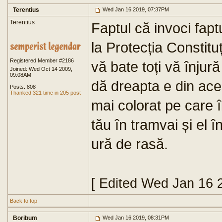
Terentius
Wed Jan 16 2019, 07:37PM
Terentius
Faptul că invoci fapt
la Protecția Constituț
Registered Member #2186
vă bate toți vă înjură
Joined: Wed Oct 14 2009,
09:08AM
dă dreapta e din acel
Posts: 808
Thanked 321 time in 205 post
mai colorat pe care 
tău în tramvai și el 
ură de rasă.
[ Edited Wed Jan 16 
Back to top
Boribum
Wed Jan 16 2019, 08:31PM