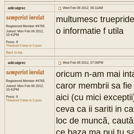
adicuigrec
Wed Feb 08 2012, 05:11AM
multumesc truepride.
Registered Member #4765
o informatie f utila
Joined: Mon Feb 06 2012,
10:41PM
Posts: 8
Thanked 0 time in 0 post
Back to top
adicuigrec
Wed Feb 08 2012, 07:06PM
oricum n-am mai int
Registered Member #4765
caror membrii sa fie 
Joined: Mon Feb 06 2012,
10:41PM
aici (cu mici except
Posts: 8
Thanked 0 time in 0 post
ceva ca ii sariti in 
loc de muncă, caută 
ce baza ma pui tu sa