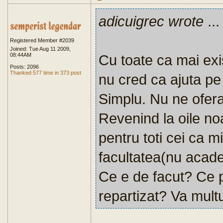
adicuigrec wrote
...
Registered Member #2039
Joined: Tue Aug 11 2009,
08:44AM
Cu toate ca mai exi
Posts: 2096
Thanked 577 time in 373 post
nu cred ca ajuta pe
Simplu. Nu ne ofera
Revenind la oile no
pentru toti cei ca 
facultatea(nu academ
Ce e de facut? Ce 
repartizat? Va mul