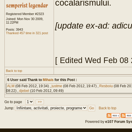
cocalarismului.
Registered Member #2323
Joined: Mon Nov 30 2009,
11:22PM
[update ex-ad: adicu
Posts: 3943
Thanked 457 time in 321 post
[ Edited Wed Feb 08
Back to top
6 User said Thank to
Mihais
for this Post :
ALM
(08 Feb 2012, 19:34) ,
justme
(08 Feb 2012, 19:47) ,
Resboiu
(08 Feb 201
08:22) ,
djebel
(10 Feb 2012, 09:49)
Go to page
>>
Jump:
Back to top
Powered by
e107 Forum Sy