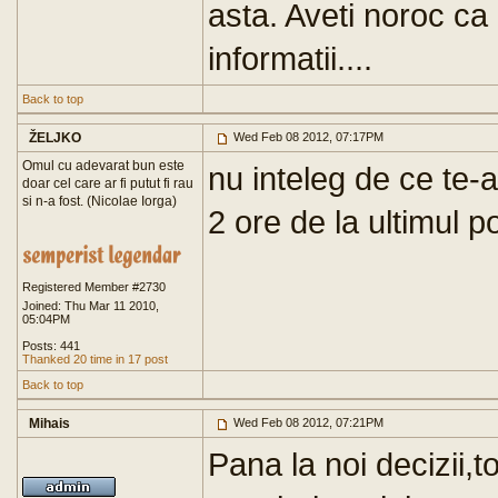
asta. Aveti noroc ca
informatii....
Back to top
ŽELJKO
Wed Feb 08 2012, 07:17PM
Omul cu adevarat bun este
nu inteleg de ce te-
doar cel care ar fi putut fi rau
si n-a fost. (Nicolae Iorga)
2 ore de la ultimul p
Registered Member #2730
Joined: Thu Mar 11 2010,
05:04PM
Posts: 441
Thanked 20 time in 17 post
Back to top
Mihais
Wed Feb 08 2012, 07:21PM
Pana la noi decizii,t