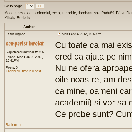
Go to page
>>
Moderators: ex-ad, colonelul, echo, truepride, dorobant, spk, Radu89, Pârvu Flor
Mihais, Resboiu
Author
adicuigrec
Mon Feb 06 2012, 10:50PM
Cu toate ca mai exi
Registered Member #4765
cred ca ajuta pe nim
Joined: Mon Feb 06 2012,
10:41PM
Nu ne ofera aproape 
Posts: 8
Thanked 0 time in 0 post
oile noastre, am desc
ca mine, oameni car
academii) si vor sa d
Ce probe sunt? Cum 
Back to top