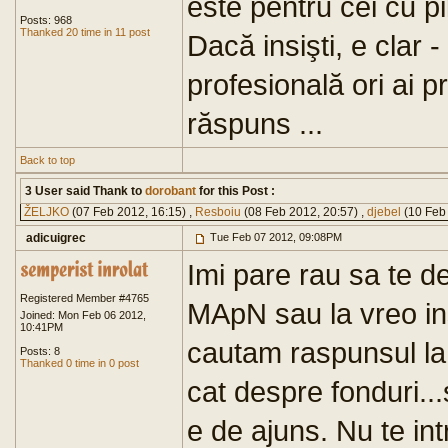
este pentru cei cu pi
Posts: 968
Thanked 20 time in 11 post
Dacă insişti, e clar -
profesională ori ai p
răspuns ...
Back to top
3 User said Thank to
dorobant
for this Post :
ŽELJKO
(07 Feb 2012, 16:15) ,
Resboiu
(08 Feb 2012, 20:57) ,
djebel
(10 Feb 
adicuigrec
Tue Feb 07 2012, 09:08PM
Imi pare rau sa te 
Registered Member #4765
MApN sau la vreo ins
Joined: Mon Feb 06 2012,
10:41PM
cautam raspunsul la 
Posts: 8
Thanked 0 time in 0 post
cat despre fonduri..
e de ajuns. Nu te int