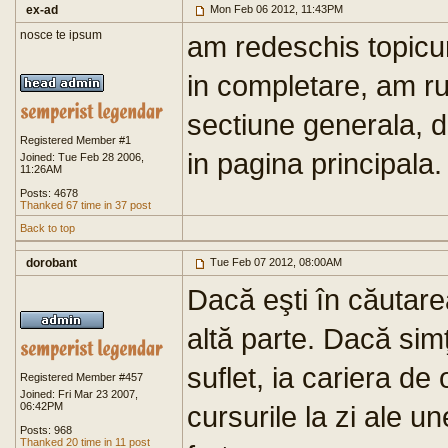
ex-ad
Mon Feb 06 2012, 11:43PM
nosce te ipsum
am redeschis topicuri
in completare, am ru
sectiune generala, d
Registered Member #1
in pagina principala.
Joined: Tue Feb 28 2006,
11:26AM
Posts: 4678
Thanked 67 time in 37 post
Back to top
dorobant
Tue Feb 07 2012, 08:00AM
Dacă eşti în căutare
altă parte. Dacă simţi
suflet, ia cariera de
Registered Member #457
Joined: Fri Mar 23 2007,
06:42PM
cursurile la zi ale u
Posts: 968
Thanked 20 time in 11 post