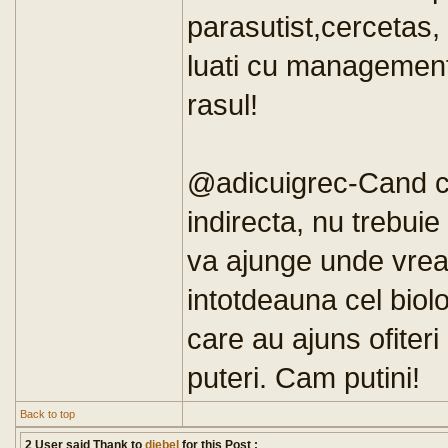
parasutist,cercetas,
luati cu management
rasul!
@adicuigrec-Cand cin
indirecta, nu trebuie
va ajunge unde vrea
intotdeauna cel biolo
care au ajuns ofiteri 
puteri. Cam putini!
Back to top
2 User said Thank to
djebel
for this Post :