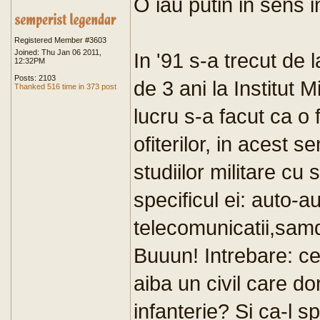
O iau putin in sens i
Registered Member #3603
Joined: Thu Jan 06 2011,
In '91 s-a trecut de 
12:32PM
Posts: 2103
de 3 ani la Institut M
Thanked 516 time in 373 post
lucru s-a facut ca o 
ofiterilor, in acest 
studiilor militare cu 
specificul ei: auto-a
telecomunicatii,samd
Buuun! Intrebare: ce 
aiba un civil care do
infanterie? Si ca-l 