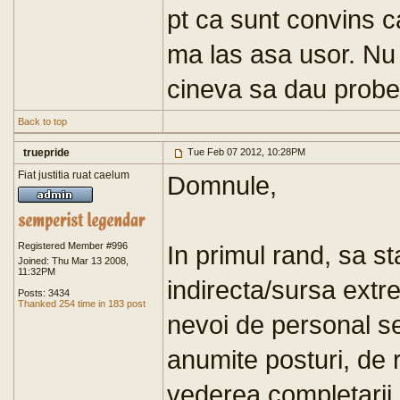
pt ca sunt convins c
ma las asa usor. Nu
cineva sa dau probel
Back to top
truepride
Tue Feb 07 2012, 10:28PM
Fiat justitia ruat caelum
Domnule,
Registered Member #996
In primul rand, sa st
Joined: Thu Mar 13 2008,
11:32PM
indirecta/sursa extr
Posts: 3434
Thanked 254 time in 183 post
nevoi de personal s
anumite posturi, de r
vederea completarii 