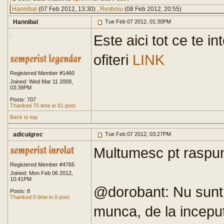
Hannibal
(07 Feb 2012, 13:30) ,
Resboiu
(08 Feb 2012, 20:55)
Hannibal
Tue Feb 07 2012, 01:30PM
.
Este aici tot ce te in
ofiteri
LINK
Registered Member #1460
Joined: Wed Mar 11 2009,
03:39PM
Posts: 707
Thanked 75 time in 61 post
Back to top
adicuigrec
Tue Feb 07 2012, 03:27PM
Multumesc pt raspuns
Registered Member #4765
Joined: Mon Feb 06 2012,
10:41PM
@dorobant: Nu sunt 
Posts: 8
Thanked 0 time in 0 post
munca, de la inceput