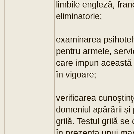
limbile engleză, fr
eliminatorie;
examinarea psihotehn
pentru armele, servici
care impun această p
în vigoare;
verificarea cunoştinţe
domeniul apărării şi 
grilă. Testul grilă se
în prezenţa unui mart