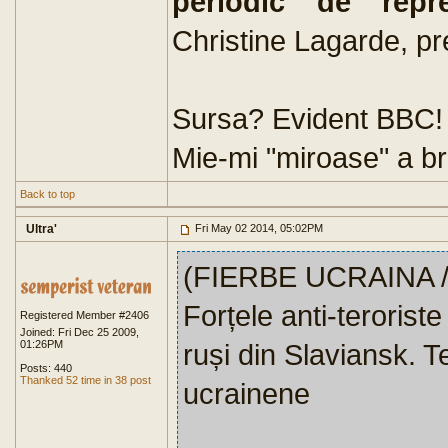
periodic de repre
Christine Lagarde, pr
Sursa? Evident BBC!
Mie-mi "miroase" a br
Back to top
Ultra'
Fri May 02 2014, 05:02PM
(FIERBE UCRAINA /
Forțele anti-teroriste
Registered Member #2406
Joined: Fri Dec 25 2009,
01:26PM
ruși din Slaviansk. T
Posts: 440
Thanked 52 time in 38 post
ucrainene