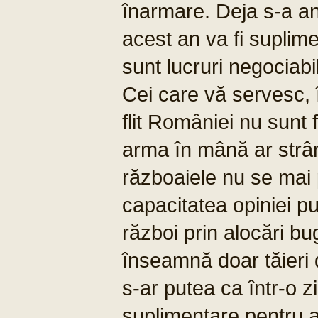
înarmare. Deja s-a anu
acest an va fi suplim
sunt lucruri negociabil
Cei care vă servesc, 
flit României nu sunt f
arma în mână ar strâ
războaiele nu se mai p
capacitatea opiniei pu
război prin alocări b
înseamnă doar tăieri d
s-ar putea ca într-o z
suplimentare pentru a