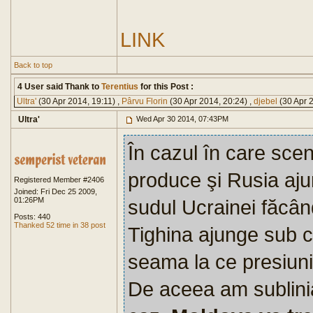
LINK
Back to top
4 User said Thank to
Terentius
for this Post :
Ultra'
(30 Apr 2014, 19:11) ,
Pârvu Florin
(30 Apr 2014, 20:24) ,
djebel
(30 Apr 2
Ultra'
Wed Apr 30 2014, 07:43PM
În cazul în care sce
produce şi Rusia aj
Registered Member #2406
Joined: Fri Dec 25 2009,
01:26PM
sudul Ucrainei făcân
Posts: 440
Thanked 52 time in 38 post
Tighina ajunge sub co
seama la ce presiuni
De aceea am sublinia