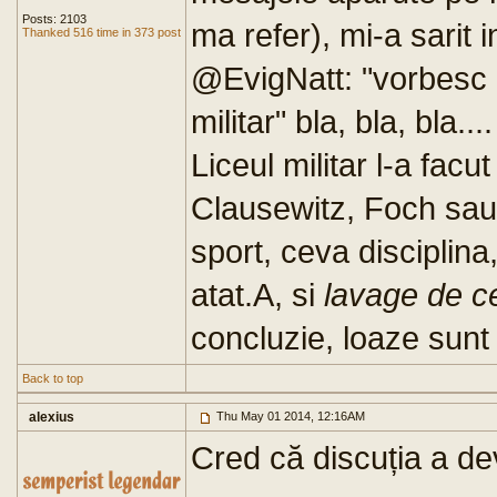
Posts: 2103
ma refer), mi-a sarit i
Thanked 516 time in 373 post
@EvigNatt: "vorbesc in
militar" bla, bla, bla..
Liceul militar l-a fac
Clausewitz, Foch sau 
sport, ceva disciplina
atat.A, si
lavage de c
concluzie, loaze sunt p
Back to top
alexius
Thu May 01 2014, 12:16AM
Cred că discuția a dev