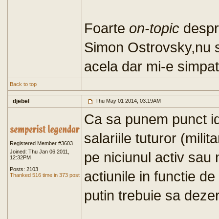
Foarte
on-topic
despre
Simon Ostrovsky,nu st
acela dar mi-e simpat
Back to top
djebel
Thu May 01 2014, 03:19AM
Ca sa punem punct idei
salariile tuturor (milit
Registered Member #3603
Joined: Thu Jan 06 2011,
pe niciunul activ sau 
12:32PM
Posts: 2103
actiunile in functie d
Thanked 516 time in 373 post
putin trebuie sa dez