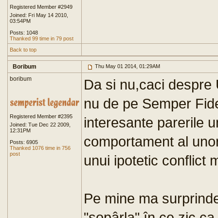
Registered Member #2949
Joined: Fri May 14 2010,
03:54PM
Posts: 1048
Thanked 99 time in 79 post
Back to top
Boribum
Thu May 01 2014, 01:29AM
boribum
Da si nu,caci despre 
nu de pe Semper Fidel
Registered Member #2395
interesante parerile u
Joined: Tue Dec 22 2009,
12:31PM
comportament al unor 
Posts: 6905
Thanked 1076 time in 756
post
unui ipotetic conflict 
Pe mine ma surprinde 
"sopârla" în ce zic,ca