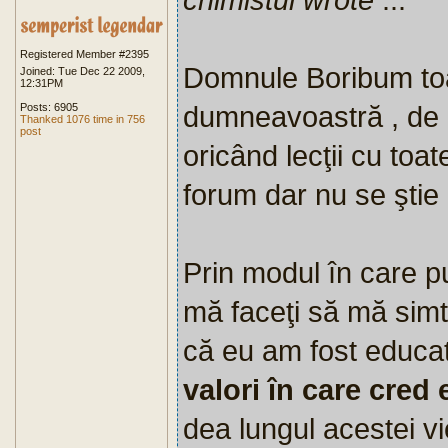
Registered Member #2395
Domnule Boribum toa
Joined: Tue Dec 22 2009,
12:31PM
dumneavoastră , de 
Posts: 6905
Thanked 1076 time in 756
post
oricând lecţii cu to
forum dar nu se ştie n
Prin modul în care 
mă faceţi să mă simt 
că eu am fost educa
valori în care cred 
dea lungul acestei vie