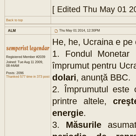
[ Edited Thu May 01 2
Back to top
ALM
Thu May 01 2014, 12:30PM
He, he, Ucraina e pe 
1. Fondul Monetar I
Registered Member #2039
Joined: Tue Aug 11 2009,
împrumut pentru Ucra
08:44AM
Posts: 2096
dolari
, anunţă BBC.
Thanked 577 time in 373 post
2. Împrumutul este 
printre altele,
creşt
energie
.
3.
Măsurile
asumat