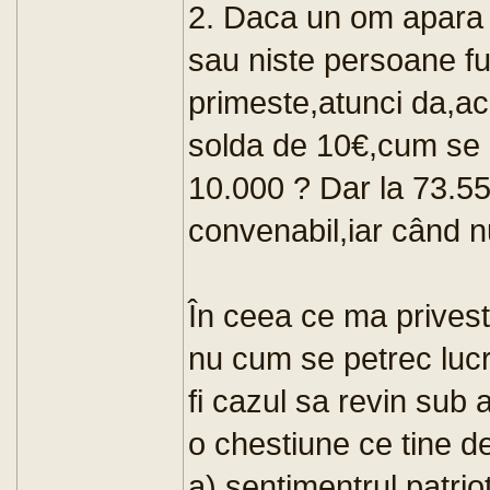
2. Daca un om apara s
sau niste persoane f
primeste,atunci da,a
solda de 10€,cum se 
10.000 ? Dar la 73.55
convenabil,iar când n
În ceea ce ma priveste
nu cum se petrec lucr
fi cazul sa revin sub
o chestiune ce tine de
a) sentimentrul patriot