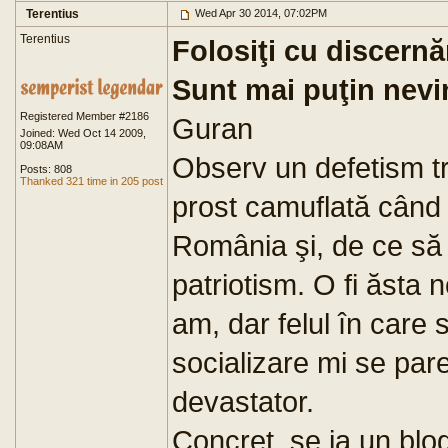
Terentius
Wed Apr 30 2014, 07:02PM
Terentius
Folosiţi cu discernă
Sunt mai puţin nev
Registered Member #2186
Guran
Joined: Wed Oct 14 2009,
09:08AM
Observ un defetism tri
Posts: 808
Thanked 321 time in 205 post
prost camuflată când 
România şi, de ce să 
patriotism. O fi ăsta 
am, dar felul în care
socializare mi se par
devastator.
Concret, se ia un blo