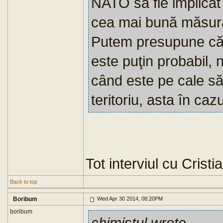
NATO să fie implicat î
cea mai bună măsură 
Putem presupune că 
este puţin probabil
când este pe cale să
teritoriu, asta în caz
Tot interviul cu Cristia
Back to top
Boribum
Wed Apr 30 2014, 08:20PM
boribum
chimistul wrote
...