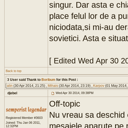
singur. Dar asta e ch
place felul lor de a 
niciodata,si mi-au de
sovietici. Asta e situati
[ Edited Wed Apr 30 2
Back to top
3 User said Thank to
Boribum
for this Post :
alin
(30 Apr 2014, 21:25) ,
Mihais
(30 Apr 2014, 23:19) ,
Karpov
(01 May 2014,
djebel
Wed Apr 30 2014, 09:38PM
Off-topic
Nu vreau sa deschid 
Registered Member #3603
Joined: Thu Jan 06 2011,
mesajele aparute pe re
12:32PM