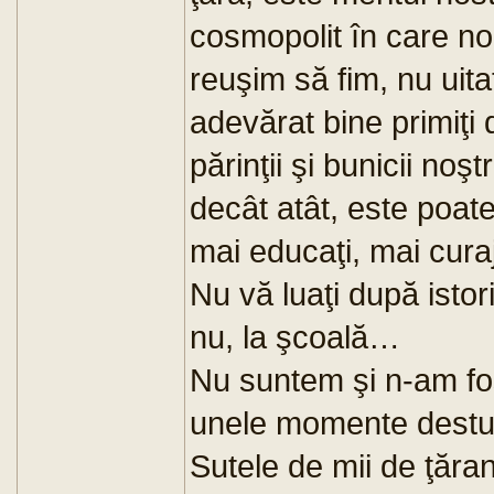
cosmopolit în care no
reuşim să fim, nu uit
adevărat bine primiţi
părinţii şi bunicii noş
decât atât, este poate
mai educaţi, mai curajo
Nu vă luaţi după istor
nu, la şcoală…
Nu suntem şi n-am fos
unele momente destul 
Sutele de mii de ţăra