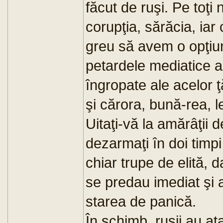
făcut de ruşi. Pe toţi 
corupţia, sărăcia, iar 
greu să avem o opţiun
petardele mediatice al
îngropate ale acelor 
şi cărora, bună-rea, 
Uitaţi-vă la amărâţii 
dezarmaţi în doi timpi 
chiar trupe de elită, d
se predau imediat şi a
starea de panică.
În schimb, ruşii au at