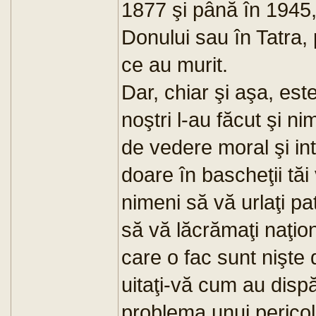
1877 şi până în 1945,
Donului sau în Tatra, 
ce au murit.
Dar, chiar şi aşa, este
noştri l-au făcut şi n
de vedere moral şi in
doare în bascheţii tăi 
nimeni să vă urlaţi pa
să vă lăcrămaţi naţion
care o fac sunt nişte 
uitaţi-vă cum au disp
problema unui pericol 