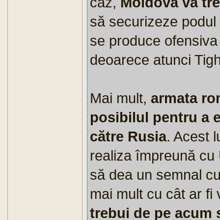
caz,
Moldova va tre
să securizeze podul 
se produce ofensiva
deoarece atunci Tigh
Mai mult,
armata rom
posibilul pentru a
către Rusia
. Acest l
realiza împreună cu 
să dea un semnal cum 
mai mult cu cât ar 
trebui de pe acum s