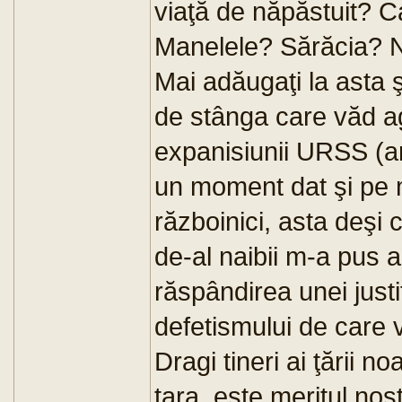
viaţă de năpăstuit? C
Manelele? Sărăcia? 
Mai adăugaţi la asta şi
de stânga care văd ag
expanisiunii URSS (a
un moment dat şi pe mi
războinici, asta deşi 
de-al naibii m-a pus a
răspândirea unei justif
defetismului de care 
Dragi tineri ai ţării 
ţara, este meritul nos