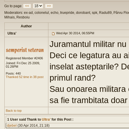
Go to page
<<
>>
Moderators: ex-ad, colonelul, echo, truepride, dorobant, spk, Radu89, Pârvu Flor
Mihais, Resboiu
Author
Ultra'
Wed Apr 30 2014, 06:55PM
Juramantul militar nu 
Deci ce legatura au ai
Registered Member #2406
Joined: Fri Dec 25 2009,
inselat asteptarile? De
01:26PM
Posts: 440
primul rand?
Thanked 52 time in 38 post
Sau onoarea militara
sa fie trambitata doa
Back to top
1 User said Thank to
Ultra'
for this Post :
djebel
(30 Apr 2014, 21:18)