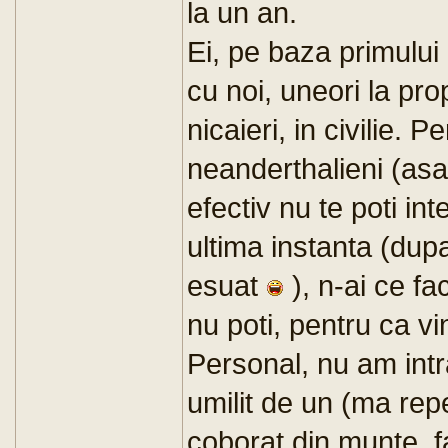
la un an.
Ei, pe baza primului a
cu noi, uneori la pro
nicaieri, in civilie. 
neanderthalieni (as
efectiv nu te poti in
ultima instanta (dup
esuat
), n-ai ce fac
nu poti, pentru ca vi
Personal, nu am intr
umilit de un (ma rep
coborat din munte, fa