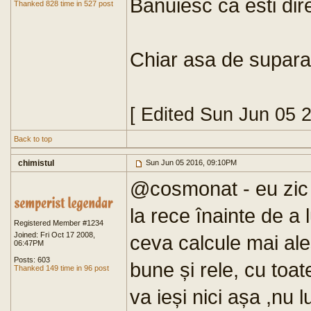
Banuiesc ca esti dir
Thanked 828 time in 527 post
Chiar asa de suparat
[ Edited Sun Jun 05 
Back to top
chimistul
Sun Jun 05 2016, 09:10PM
@cosmonat - eu zic s
la rece înainte de a 
Registered Member #1234
Joined: Fri Oct 17 2008,
ceva calcule mai ale
06:47PM
Posts: 603
bune și rele, cu toate
Thanked 149 time in 96 post
va ieși nici așa ,nu l