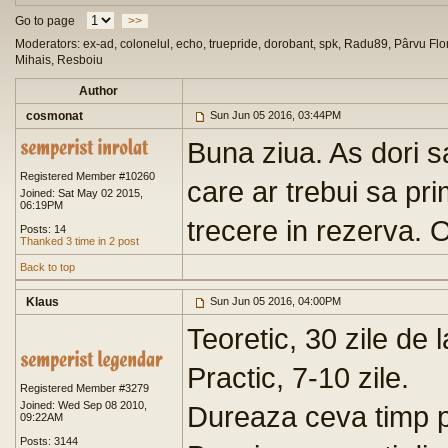
Go to page
>>
Moderators: ex-ad, colonelul, echo, truepride, dorobant, spk, Radu89, Pârvu Flor
Mihais, Resboiu
Author
cosmonat
Sun Jun 05 2016, 03:44PM
Buna ziua. As dori s
Registered Member #10260
care ar trebui sa pr
Joined: Sat May 02 2015,
06:19PM
trecere in rezerva. O
Posts: 14
Thanked 3 time in 2 post
Back to top
Klaus
Sun Jun 05 2016, 04:00PM
Teoretic, 30 zile de 
Practic, 7-10 zile.
Registered Member #3279
Joined: Wed Sep 08 2010,
Dureaza ceva timp p
09:22AM
Posts: 3144