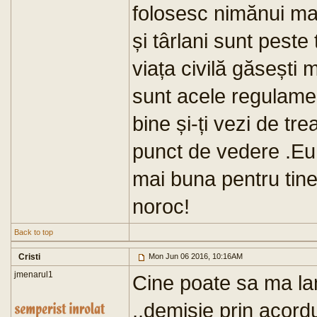
folosesc nimănui mai 
și târlani sunt peste 
viața civilă găsești 
sunt acele regulame
bine și-ți vezi de tr
punct de vedere .Eu 
mai buna pentru tine 
noroc!
Back to top
Cristi
Mon Jun 06 2016, 10:16AM
jmenarul1
Cine poate sa ma la
,,demisie prin acordu