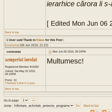
ierarhice cărora li s
[ Edited Mon Jun 06 
Back to top
1 User said Thank to
Klaus
for this Post :
cosmonat
(06 Jun 2016, 21:22)
cosmonat
Mon Jun 06 2016, 09:24PM
Multumesc!
Registered Member #10260
Joined: Sat May 02 2015,
06:19PM
Posts: 14
Thanked 3 time in 2 post
Back to top
Go to page
>>
Jump:
Back to top