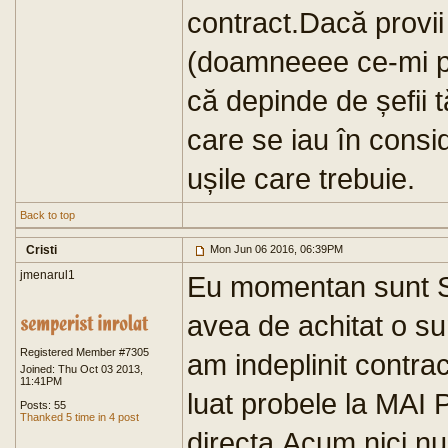
contract.Dacă provii p
(doamneeee ce-mi pla
că depinde de șefii tă
care se iau în consid
ușile care trebuie.
Back to top
Cristi
Mon Jun 06 2016, 06:39PM
jmenarul1
Eu momentan sunt SG
avea de achitat o s
Registered Member #7305
am indeplinit contra
Joined: Thu Oct 03 2013,
11:41PM
luat probele la MAI P
Posts: 55
Thanked 5 time in 4 post
directa.Acum nici nu