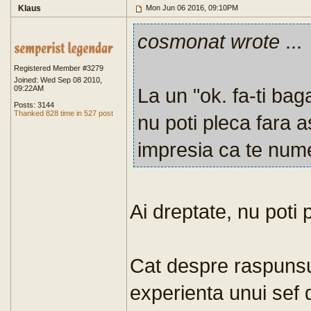
Klaus
Mon Jun 06 2016, 09:10PM
cosmonat wrote
...
Registered Member #3279
Joined: Wed Sep 08 2010,
09:22AM
La un "ok. fa-ti ba
Posts: 3144
Thanked 828 time in 527 post
nu poti pleca fara 
impresia ca te nume
Ai dreptate, nu poti 
Cat despre raspunsu
experienta unui sef 