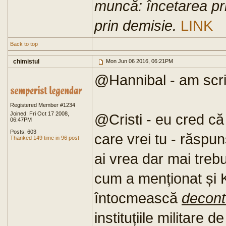
muncă: încetarea pri
prin demisie.
LINK
Back to top
chimistul
Mon Jun 06 2016, 06:21PM
@Hannibal - am scris
Registered Member #1234
Joined: Fri Oct 17 2008,
@Cristi - eu cred că
06:47PM
Posts: 603
care vrei tu - răspu
Thanked 149 time in 96 post
ai vrea dar mai trebu
cum a menționat și K
întocmească
decont
instituțiile militare 