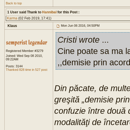
Back to top
1 User said Thank to
Hannibal
for this Post :
Karma
(02 Feb 2019, 17:41)
Klaus
Mon Jun 06 2016, 04:50PM
Cristi wrote
...
Cine poate sa ma l
Registered Member #3279
Joined: Wed Sep 08 2010,
09:22AM
,,demisie prin acord
Posts: 3144
Thanked 828 time in 527 post
Din păcate, de multe
greşită „demisie prin
confuzie între două d
modalităţi de încetar