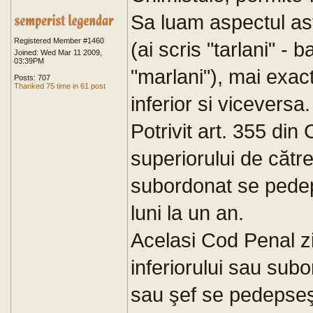
Sa luam aspectul asta
Registered Member #1460
(ai scris "tarlani" - 
Joined: Wed Mar 11 2009,
03:39PM
"marlani"), mai exact
Posts: 707
Thanked 75 time in 61 post
inferior si viceversa.
Potrivit art. 355 din
superiorului de către
subordonat se pedep
luni la un an.
Acelasi Cod Penal zi
inferiorului sau sub
sau şef se pedepseş