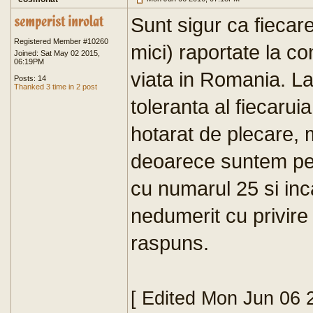
Sunt sigur ca fiecare
Registered Member #10260
mici) raportate la c
Joined: Sat May 02 2015,
06:19PM
viata in Romania. La 
Posts: 14
Thanked 3 time in 2 post
toleranta al fiecarui
hotarat de plecare, m
deoarece suntem pe 
cu numarul 25 si in
nedumerit cu privire
raspuns.
[ Edited Mon Jun 06 