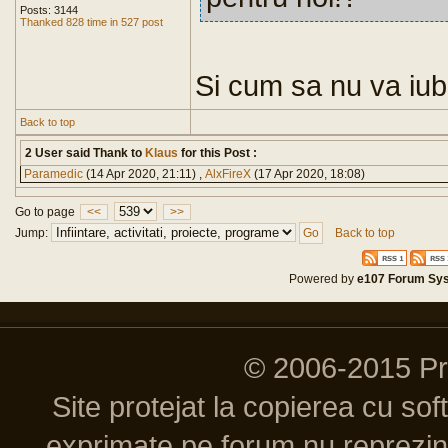
Posts: 3144
Thanked 828 time in 527 post
Si cum sa nu va iu
Back to top
2 User said Thank to
Klaus
for this Post :
Paramedic
(14 Apr 2020, 21:11) ,
AlxFireX
(17 Apr 2020, 18:08)
Go to page
<<
>>
Jump:
Back to top
Powered by
e107 Forum Sy
© 2006-2015 P
Site protejat la copierea cu so
exprimate pe forum nu reprezint