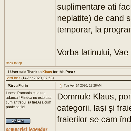
suplimentare ati facu
neplatite) de cand s
temporar, la progra
Vorba latinului, Vae 
Back to top
1 User said Thank to
Klaus
for this Post :
AlxFireX
(14 Apr 2020, 07:53)
Pârvu Florin
Tue Apr 14 2020, 12:28AM
Iubesc Romania cu o ura
Domnule Klaus, pomp
adanca ! Fiindca nu este asa
cum ar trebui sa fie! Asa cum
categorii, lași și fr
poate sa fie!
fraierilor se cam înd