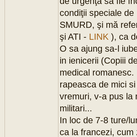
de urgenţă să fie în
condiţii speciale d
SMURD, şi mă refer
şi ATI -
LINK
), ca d
O sa ajung sa-l iube
in ienicerii (Copiii d
medical romanesc. D
rapeasca de mici si
vremuri, v-a pus la
militari...
In loc de 7-8 ture/lu
ca la francezi, cum 