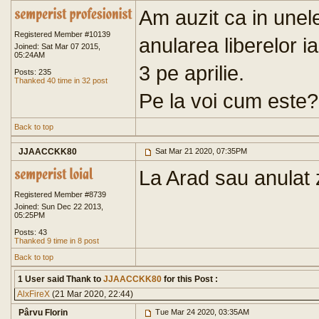
Am auzit ca in unele
Registered Member #10139
anularea liberelor ia
Joined: Sat Mar 07 2015,
05:24AM
3 pe aprilie.
Posts: 235
Thanked 40 time in 32 post
Pe la voi cum este?
Back to top
JJAACCKK80
Sat Mar 21 2020, 07:35PM
La Arad sau anulat zi
Registered Member #8739
Joined: Sun Dec 22 2013,
05:25PM
Posts: 43
Thanked 9 time in 8 post
Back to top
1 User said Thank to
JJAACCKK80
for this Post :
AlxFireX
(21 Mar 2020, 22:44)
Pârvu Florin
Tue Mar 24 2020, 03:35AM