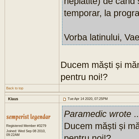
neplatite) de cand 
temporar, la progr
Vorba latinului, Vae
Ducem măști și măn
pentru noi!?
Back to top
Klaus
Tue Apr 14 2020, 07:25PM
Paramedic wrote
..
Ducem măști și mă
Registered Member #3279
Joined: Wed Sep 08 2010,
09:22AM
pentru noi!?