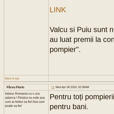
LINK
Valcu si Puiu sunt n
au luat premii la co
pompier".
Back to top
Pârvu Florin
Wed Apr 08 2020, 02:08AM
Iubesc Romania cu o ura
Pentru toți pompieri
adanca ! Fiindca nu este asa
cum ar trebui sa fie! Asa cum
pentru bani.
poate sa fie!