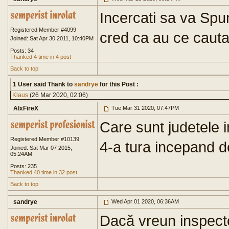
Incercati sa va Spun
Registered Member #4099
cred ca au ce cauta 
Joined: Sat Apr 30 2011, 10:40PM
Posts: 34
Thanked 4 time in 4 post
Back to top
1 User said Thank to
sandrye
for this Post :
Klaus
(26 Mar 2020, 02:06)
AlxFireX
Tue Mar 31 2020, 07:47PM
Care sunt judetele 
Registered Member #10139
4-a tura incepand d
Joined: Sat Mar 07 2015,
05:24AM
Posts: 235
Thanked 40 time in 32 post
Back to top
sandrye
Wed Apr 01 2020, 06:36AM
Dacă vreun inspecto