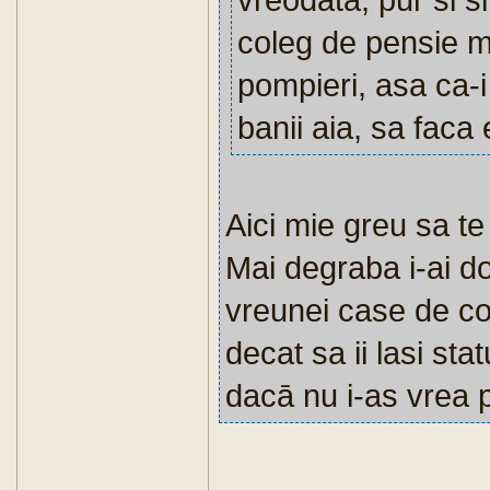
coleg de pensie mil
pompieri, asa ca-i
banii aia, sa faca 
Aici mie greu sa te
Mai degraba i-ai do
vreunei case de co
decat sa ii lasi st
dacā nu i-as vrea 