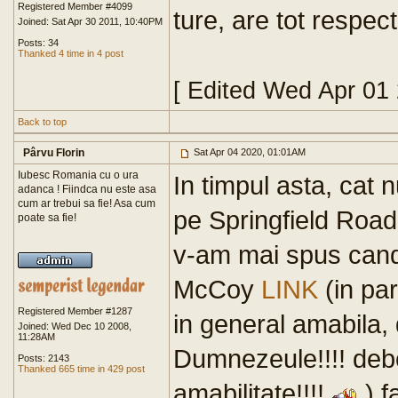
Registered Member #4099
ture, are tot respec
Joined: Sat Apr 30 2011, 10:40PM
Posts: 34
Thanked 4 time in 4 post
[ Edited Wed Apr 01
Back to top
Pârvu Florin
Sat Apr 04 2020, 01:01AM
Iubesc Romania cu o ura
In timpul asta, cat 
adanca ! Fiindca nu este asa
cum ar trebui sa fie! Asa cum
pe Springfield Road
poate sa fie!
v-am mai spus cand
McCoy
LINK
(in pa
Registered Member #1287
in general amabila, d
Joined: Wed Dec 10 2008,
11:28AM
Dumnezeule!!!! deb
Posts: 2143
Thanked 665 time in 429 post
amabilitate!!!!
) f