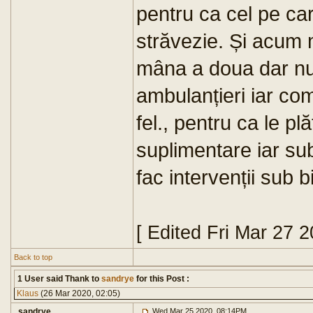
pentru ca cel pe ca
străvezie. Și acum m
mâna a doua dar nu
ambulanțieri iar co
fel., pentru ca le p
suplimentare iar sub
fac intervenții sub bi
[ Edited Fri Mar 27 
Back to top
1 User said Thank to
sandrye
for this Post :
Klaus
(26 Mar 2020, 02:05)
sandrye
Wed Mar 25 2020, 08:14PM