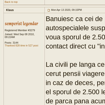
Back to top
Klaus
Mon Apr 13 2020, 09:15PM
Banuiesc ca cei de
autospecialele susp
Registered Member #3279
Joined: Wed Sep 08 2010,
voua sporul de 2.500
09:22AM
Posts: 3144
contact direct cu "i
Thanked 828 time in 527 post
La civili pe langa ce
cerut pensii viager
in caz de deces, per
el sporul de 2.500 l
de parca pana acum n