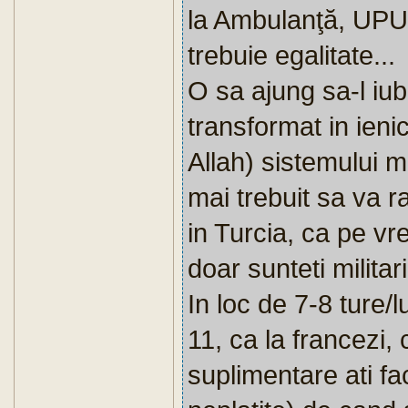
la Ambulanţă, UPU 
trebuie egalitate...
O sa ajung sa-l iub
transformat in ienice
Allah) sistemului 
mai trebuit sa va 
in Turcia, ca pe vr
doar sunteti militari
In loc de 7-8 ture/l
11, ca la francezi,
suplimentare ati fac