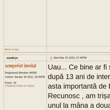
Back to top
sandrye
Wed Mar 25 2020, 07:45PM
Uau... Ce bine ar f
Registered Member #4099
după 13 ani de inter
Joined: Sat Apr 30 2011, 10:40PM
Posts: 34
asta importantă de 
Thanked 4 time in 4 post
Recunosc , am triș
unul la mâna a doua