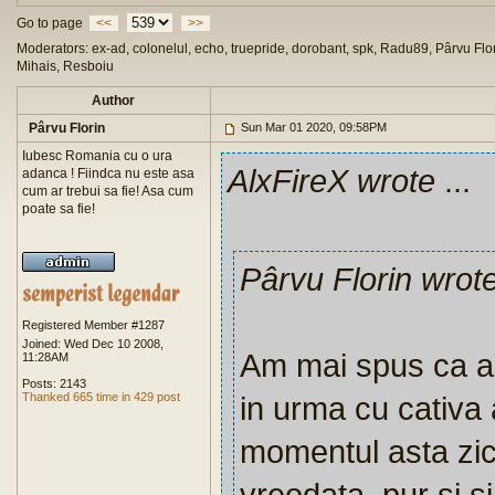
Go to page
<<
>>
Moderators: ex-ad, colonelul, echo, truepride, dorobant, spk, Radu89, Pârvu Flor
Mihais, Resboiu
Author
Pârvu Florin
Sun Mar 01 2020, 09:58PM
Iubesc Romania cu o ura
AlxFireX wrote
...
adanca ! Fiindca nu este asa
cum ar trebui sa fie! Asa cum
poate sa fie!
Pârvu Florin wrot
Registered Member #1287
Joined: Wed Dec 10 2008,
Am mai spus ca as 
11:28AM
Posts: 2143
Thanked 665 time in 429 post
in urma cu cativa 
momentul asta zic 
vreodata, pur si s