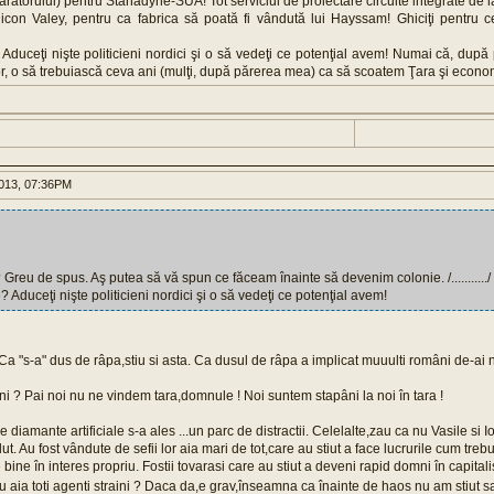
rătorului) pentru Stanadyne-SUA! Tot serviciul de proiectare circuite integrate de
ilicon Valey, pentru ca fabrica să poată fi vândută lui Hayssam! Ghiciţi pentru c
duceţi nişte politicieni nordici şi o să vedeţi ce potenţial avem! Numai că, după 
lor, o să trebuiască ceva ani (mulţi, după părerea mea) ca să scoatem Ţara şi economi
013, 07:36PM
Greu de spus. Aş putea să vă spun ce făceam înainte să devenim colonie. /.........../
 Aduceţi nişte politicieni nordici şi o să vedeţi ce potenţial avem!
a "s-a" dus de râpa,stiu si asta. Ca dusul de râpa a implicat muuulti români de-ai no
i ? Pai noi nu ne vindem tara,domnule ! Noi suntem stapâni la noi în tara !
e diamante artificiale s-a ales ...un parc de distractii. Celelalte,zau ca nu Vasile s
t. Au fost vândute de sefii lor aia mari de tot,care au stiut a face lucrurile cum trebui
e bine în interes propriu. Fostii tovarasi care au stiut a deveni rapid domni în capita
au aia toti agenti straini ? Daca da,e grav,înseamna ca înainte de haos nu am stiut 