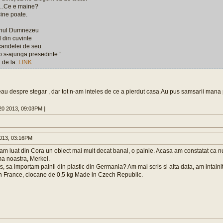
.Ce e maine?
 cine poate.
unul Dumnezeu
ul din cuvinte
candelei de seu
o s-ajunga presedïnte.”
i de la:
LINK
beau despre stegar , dar tot n-am inteles de ce a pierdut casa.Au pus samsarii mana
20 2013, 09:03PM ]
013, 03:16PM
 am luat din Cora un obiect mai mult decat banal, o palnie. Acasa am constatat ca 
a noastra, Merkel.
, sa importam palnii din plastic din Germania? Am mai scris si alta data, am intaln
n France, ciocane de 0,5 kg Made in Czech Republic.