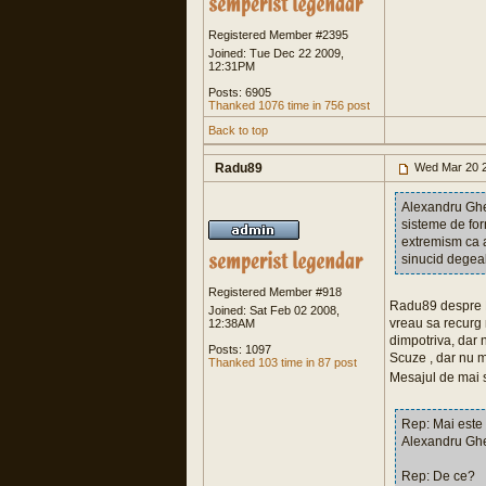
Registered Member #2395
Joined: Tue Dec 22 2009,
12:31PM
Posts: 6905
Thanked 1076 time in 756 post
Back to top
Radu89
Wed Mar 20 2
Alexandru Ghe
sisteme de form
extremism ca a
sinucid degea
Registered Member #918
Radu89 despre Bo
Joined: Sat Feb 02 2008,
vreau sa recurg 
12:38AM
dimpotriva, dar n
Posts: 1097
Scuze , dar nu 
Thanked 103 time in 87 post
Mesajul de mai s
Rep: Mai este 
Alexandru Ghe
Rep: De ce?