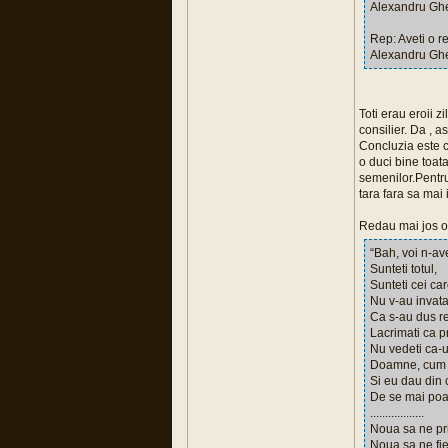
Alexandru Ghe
Rep: Aveti o r
Alexandru Gheo
Toti erau eroii z
consilier. Da , a
Concluzia este ca
o duci bine toata
semenilor.Pentru 
tara fara sa mai 
Redau mai jos o 
“Bah, voi n-ave
Sunteti totul,
Sunteti cei car
Nu v-au invatat
Ca s-au dus reg
Lacrimati ca p
Nu vedeti ca-u 
Doamne, cum le
Si eu dau din 
De se mai poat
..................
Noua sa ne pri
Noua sa ne fie