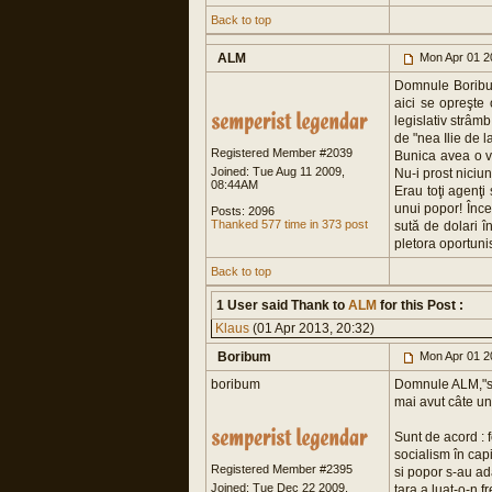
Back to top
ALM
Mon Apr 01 2
Domnule Boribum,
aici se opreşte
legislativ strâm
de "nea Ilie de la
Registered Member #2039
Bunica avea o vo
Joined: Tue Aug 11 2009,
Nu-i prost niciun
08:44AM
Erau toţi agenţi 
unui popor! Înce
Posts: 2096
Thanked 577 time in 373 post
sută de dolari î
pletora oportunis
Back to top
1 User said Thank to
ALM
for this Post :
Klaus
(01 Apr 2013, 20:32)
Boribum
Mon Apr 01 2
boribum
Domnule ALM,"str
mai avut câte un
Sunt de acord : 
socialism în capi
Registered Member #2395
si popor s-au ad
Joined: Tue Dec 22 2009,
tara a luat-o-n 