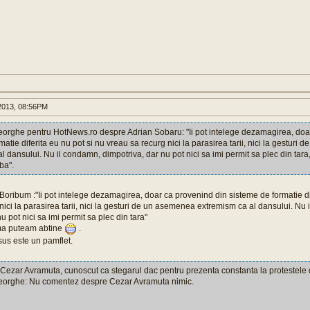
013, 08:56PM
orghe pentru HotNews.ro despre Adrian Sobaru: "Ii pot intelege dezamagirea, doa
atie diferita eu nu pot si nu vreau sa recurg nici la parasirea tarii, nici la gesturi
l dansului. Nu il condamn, dimpotriva, dar nu pot nici sa imi permit sa plec din tara,
ba".
ribum :"Ii pot intelege dezamagirea, doar ca provenind din sisteme de formatie dif
nici la parasirea tarii, nici la gesturi de un asemenea extremism ca al dansului. Nu
u pot nici sa imi permit sa plec din tara"
ma puteam abtine
.
us este un pamflet.
Cezar Avramuta, cunoscut ca stegarul dac pentru prezenta constanta la protestele 
orghe: Nu comentez despre Cezar Avramuta nimic.