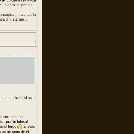
 la IPRS-Băneasa a fost
e? Depozite pentru ...
paragina instaurată la
a din letargie ...
stri,nu straini,si asta
i Ion care munceau
e : praf în folosul
lismul feroc
Ei stiau
sa ne ocupam de ei.