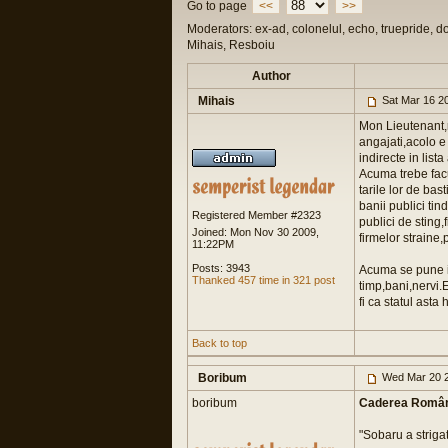
Go to page
<<
>>
Moderators: ex-ad, colonelul, echo, truepride, d
Mihais, Resboiu
Author
Mihais
Sat Mar 16 2
Mon Lieutenant,r
angajati,acolo e
indirecte in list
Acuma trebe facu
tarile lor de bast
banii publici tin
Registered Member #2323
publici de sting
Joined: Mon Nov 30 2009,
firmelor straine
11:22PM
Posts: 3943
Acuma se pune in
Thanked 457 time in 321 post
timp,bani,nervi.
fi ca statul asta
Back to top
Boribum
Wed Mar 20 2
boribum
Caderea Român
"Sobaru a strigat