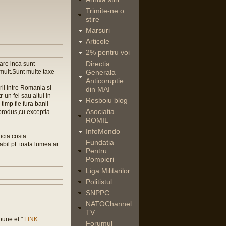
Trimite-ne o
stire
Marsuri
Articole
2% pentru voi
Directia
are inca sunt
mult.Sunt multe taxe
Generala
Anticoruptie
ii intre Romania si
din MAI
tr-un fel sau altul in
Resboiu blog
 timp fie fura banii
Asociatia
 produs,cu exceptia
ROMIL
InfoMondo
ucia costa
Fundatia
bil pt. toata lumea ar
Pentru
Pompieri
Liga Militarilor
Politistul
SNPPC
NATOChannel
TV
spune el."
LINK
Forumul