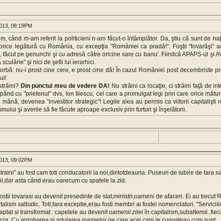
013, 08:19PM
 când m-am referit la politicieni n-am făcut-o întâmplător. Da, ştiu că sunt de na
 orice legătură cu România, cu excepţia "României ca pradă!". Foştii "tovarăşi" a
b, făcut pe genunchi şi cu adresă către oricine sare cu banu'. Fiindcă APAPS-ul şi A
 sculărie" şi nici de şefii lui ierarhici.
rbă: nu-i prost cine cere, e prost cine dă! În cazul României post decembriste pro
ul!
străini?
Din punctul meu de vedere DA!
Nu străini ca locaţie, ci străini faţă de int
pând cu "prietenul" dvs, Ion Iliescu, cel care a promulgat legi prin care orice mătur
n mână, devenea "investitor strategic"! Legile alea au permis ca viitorii capitalişt
mului şi averile să fie făcute aproape exclusiv prin furturi şi înşelătorii.
013, 09:02PM
aini" au fost cam toti conducatorii la noi,dintotdeauna. Puseuri de iubire de tara s
ii,dar asta când erau oarecum cu spatele la zid.
fostii tovarasi au devenit presedinte de stat,ministri,oameni de afaceri. Ei au trecut
talism salbatic. Toti,fara exceptie,erau fosti membri ai fostei nomenclaturi. "Serviciil
aptat si transformat : capetele au devenit
oamenii zilei
în capitalism,subalternii..fie
freza. Cu aprobarea si adularea masselor pe care acei capi le cunosteau cum sunt.