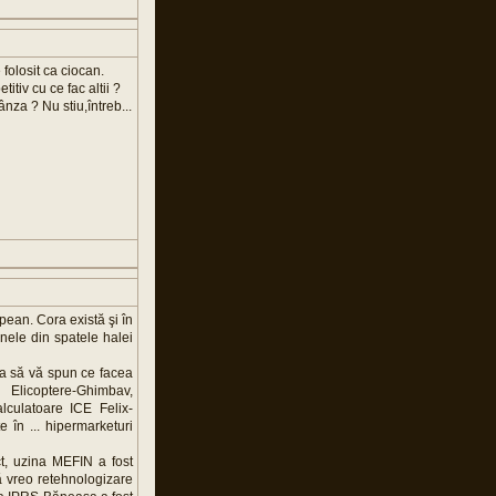
 folosit ca ciocan.
itiv cu ce fac altii ?
nza ? Nu stiu,întreb...
opean. Cora există şi în
inele din spatele halei
a să vă spun ce facea
Elicoptere-Ghimbav,
lculatoare ICE Felix-
 în ... hipermarketuri
ct, uzina MEFIN a fost
ă vreo retehnologizare