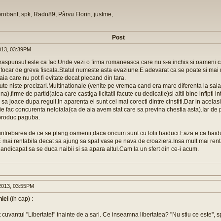
orobant, spk, Radu89, Pârvu Florin, justme,
Post
013, 03:39PM
aspunsul este ca fac.Unde vezi o firma romaneasca care nu s-a inchis si oameni c
 focar de greva fiscala.Statul numeste asta evaziune.E adevarat ca se poate si mai 
a aia care nu pot fi evitate decat plecand din tara.
te niste precizari.Multinationale (venite pe vremea cand era mare diferenta la salar
ina),firme de partid(alea care castiga licitatii facute cu dedicatie)si altii bine infipti in
d sa joace dupa reguli.In aparenta ei sunt cei mai corecti dintre cinstiti.Dar in acelasi
,fie fac concurenta neloiala(ca de aia avem stat care sa previna chestia asta).Iar de
,produc paguba.
trebarea de ce se plang oamenii,daca oricum sunt cu totii haiduci.Faza e ca haid
E mai rentabila decat sa ajung sa spal vase pe nava de croaziera.Insa mult mai renta
 handicapat sa se duca naibii si sa apara altul.Cam la un sfert din ce-i acum.
013, 03:55PM
iei
(în cap) :
 cuvantul "Libertate!" inainte de a sari. Ce inseamna libertatea? "Nu stiu ce este", 