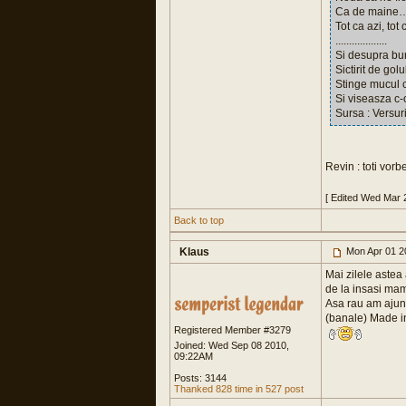
Ca de maine…
Tot ca azi, tot
...................
Si desupra b
Sictirit de gol
Stinge mucul 
Si viseasza c-
Sursa : Versur
Revin : toti vor
[ Edited Wed Mar 
Back to top
Klaus
Mon Apr 01 2
Mai zilele astea
de la insasi mam
Asa rau am ajuns
(banale) Made i
Registered Member #3279
Joined: Wed Sep 08 2010,
09:22AM
Posts: 3144
Thanked 828 time in 527 post