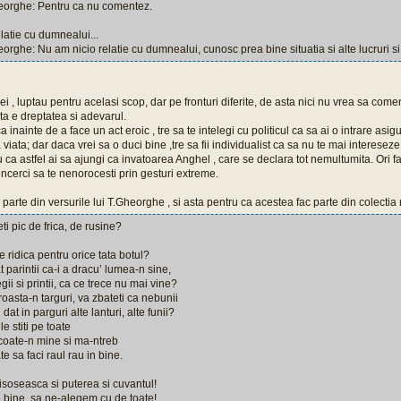
orghe: Pentru ca nu comentez.
elatie cu dumnealui...
rghe: Nu am nicio relatie cu dumnealui, cunosc prea bine situatia si alte lucruri s
ilei , luptau pentru acelasi scop, dar pe fronturi diferite, de asta nici nu vrea sa co
sta e dreptatea si adevarul.
 inainte de a face un act eroic , tre sa te intelegi cu politicul ca sa ai o intrare asi
 viata; dar daca vrei sa o duci bine ,tre sa fii individualist ca sa nu te mai interesez
ca astfel ai sa ajungi ca invatoarea Anghel , care se declara tot nemultumita. Ori fac
incerci sa te nenorocesti prin gesturi extreme.
parte din versurile lui T.Gheorghe , si asta pentru ca acestea fac parte din colectia
ti pic de frica, de rusine?
e ridica pentru orice tata botul?
 parintii ca-i a dracu’ lumea-n sine,
ii si printii, ca ce trece nu mai vine?
roasta-n targuri, va zbateti ca nebunii
dat in parguri alte lanturi, alte funii?
 stiti pe toate
coate-n mine si ma-ntreb
e sa faci raul rau in bine.
soseasca si puterea si cuvantul!
 bine, sa ne-alegem cu de toate!