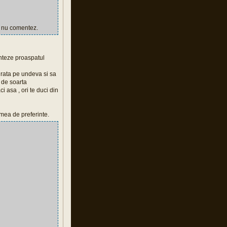
i nu comentez.
menteze proaspatul
gurata pe undeva si sa
e de soarta
i asa , ori te duci din
 mea de preferinte.