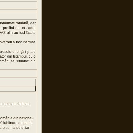
ţionalitate română, dar
u profitat de un cadru
VAS-ul n-au fost făcute
verbul a fost infirmat.
eresele unei ţări şi ale
ător din Istambul, cu o
i români să "emane" din
au de maturitate au
 România din national-
e" iubitoare de patrie
care cum a putut,iar