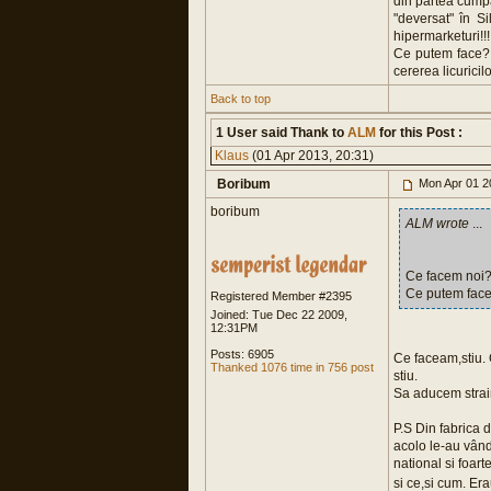
din partea cumpă
"deversat" în S
hipermarketuri!!!
Ce putem face? A
cererea licurici
Back to top
1 User said Thank to
ALM
for this Post :
Klaus
(01 Apr 2013, 20:31)
Boribum
Mon Apr 01 2
boribum
ALM wrote
...
Ce facem noi? 
Ce putem face?
Registered Member #2395
Joined: Tue Dec 22 2009,
12:31PM
Posts: 6905
Ce faceam,stiu. C
Thanked 1076 time in 756 post
stiu.
Sa aducem strain
P.S Din fabrica d
acolo le-au vându
national si foart
si ce,si cum. Er