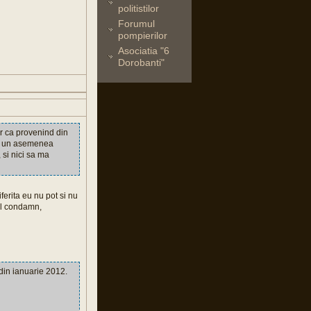
politistilor
Forumul
pompierilor
Asociatia "6
Dorobanti"
r ca provenind din
 de un asemenea
 si nici sa ma
erita eu nu pot si nu
 il condamn,
din ianuarie 2012.