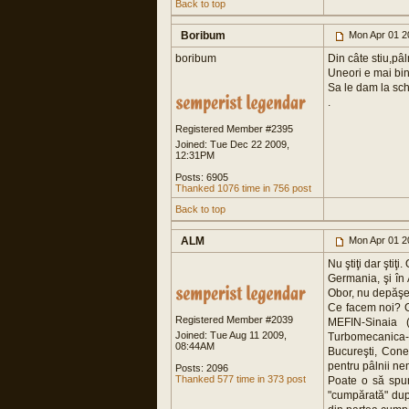
Back to top
Boribum
Mon Apr 01 2
boribum
Din câte stiu,pâl
Uneori e mai bine
Sa le dam la sch
.
Registered Member #2395
Joined: Tue Dec 22 2009,
12:31PM
Posts: 6905
Thanked 1076 time in 756 post
Back to top
ALM
Mon Apr 01 2
Nu ştiţi dar ştiţ
Germania, şi în 
Obor, nu depăşeş
Ce facem noi? G
Registered Member #2039
MEFIN-Sinaia (
Joined: Tue Aug 11 2009,
Turbomecanica-B
08:44AM
Bucureşti, Cone
pentru pâlnii nem
Posts: 2096
Thanked 577 time in 373 post
Poate o să spun
"cumpărată" dup