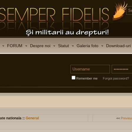
FORUM
Despre noi
Statut
Galeria foto
Download-uri
Remember me
Forgot password?
ate nationala ::
General
<<
Previou