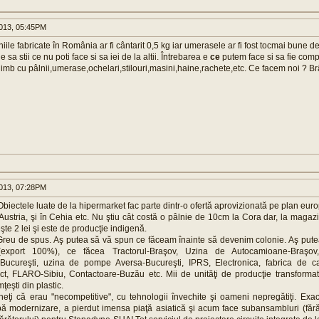
013, 05:45PM
niile fabricate în România ar fi cântarit 0,5 kg iar umerasele ar fi fost tocmai bune de
 sa stii ce nu poti face si sa iei de la altii. Întrebarea e
ce
putem face si sa fie compet
imb cu pâlnii,umerase,ochelari,stilouri,masini,haine,rachete,etc. Ce facem noi ? Brâ
013, 07:28PM
i. Obiectele luate de la hipermarket fac parte dintr-o ofertă aprovizionată pe plan eur
Austria, şi în Cehia etc. Nu ştiu cât costă o pâlnie de 10cm la Cora dar, la magaz
te 2 lei şi este de producţie indigenă.
reu de spus. Aş putea să vă spun ce făceam înainte să devenim colonie. Aş pute
export 100%), ce făcea Tractorul-Braşov, Uzina de Autocamioane-Braşov, 
ucureşti, uzina de pompe Aversa-Bucureşti, IPRS, Electronica, fabrica de ca
ct, FLARO-Sibiu, Contactoare-Buzău etc. Mii de unităţi de producţie transformate
ţeşti din plastic.
eţi că erau "necompetitive", cu tehnologii învechite şi oameni nepregătiţi. Exa
ă modernizare, a pierdut imensa piaţă asiatică şi acum face subansambluri (făr