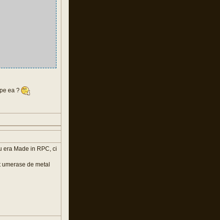
 pe ea ?
nu era Made in RPC, ci
it umerase de metal