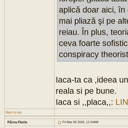
aplică doar aici, în
mai pliază şi pe alt
reiau. În plus, teo
ceva foarte sofisti
conspiracy theorist
Iaca-ta ca ,ideea unu
reala si pe bune.
Iaca si ,,placa,,:
LI
Back to top
Pârvu Florin
Fri Mar 06 2020, 12:24AM