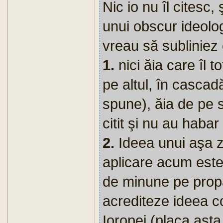
Nic io nu îl citesc
unui obscur ideolo
vreau să subliniez 
1.
nici ăia care îl t
pe altul, în cascad
spune), ăia de pe s
citit şi nu au habar 
2.
Ideea unui aşa zi
aplicare acum este
de minune pe prop
acrediteze ideea co
Ioropei (placa asta 