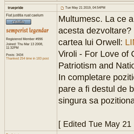
truepride
Tue May 21 2019, 04:54PM
Fiat justitia ruat caelum
Multumesc. La ce an
acesta dezvoltare? S
Registered Member #996
cartea lui Orwell:
L
Joined: Thu Mar 13 2008,
11:32PM
Viroli - For Love o
Posts: 3434
Thanked 254 time in 183 post
Patriotism and Nati
In completare pozit
pare a fi destul de
singura sa pozitiona
[ Edited Tue May 21