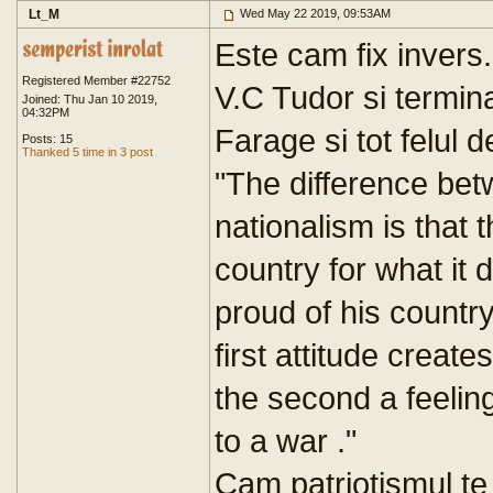
Lt_M
Wed May 22 2019, 09:53AM
Este cam fix invers
Registered Member #22752
V.C Tudor si termin
Joined: Thu Jan 10 2019,
04:32PM
Farage si tot felul de
Posts: 15
Thanked 5 time in 3 post
"The difference bet
nationalism is that t
country for what it d
proud of his country
first attitude create
the second a feeling
to a war ."
Cam patriotismul te