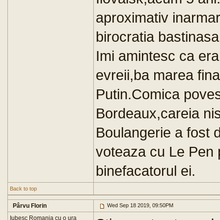
aproximativ inarma
birocratia bastinasa
Imi amintesc ca era
evreii,ba marea fi
Putin.Comica povest
Bordeaux,careia nist
Boulangerie a fost 
voteaza cu Le Pen p
binefacatorul ei.
Back to top
Pârvu Florin
Wed Sep 18 2019, 09:50PM
Iubesc Romania cu o ura