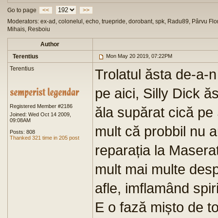
Go to page
<<
>>
Moderators: ex-ad, colonelul, echo, truepride, dorobant, spk, Radu89, Pârvu Flor
Mihais, Resboiu
Author
Terentius
Mon May 20 2019, 07:22PM
Terentius
Trolatul ăsta de-a-n 
pe aici, Silly Dick ăs
Registered Member #2186
ăla supărat cică pe 
Joined: Wed Oct 14 2009,
09:08AM
mult că probbil nu a
Posts: 808
Thanked 321 time in 205 post
reparația la Maser
mult mai multe desp
afle, imflamând spiri
E o fază mișto de to