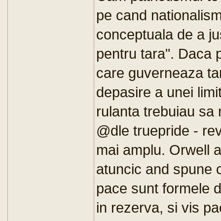
pe cand nationalismul
conceptuala de a just
pentru tara". Daca p
care guverneaza tara
depasire a unei limi
rulanta trebuiau sa 
@dle truepride - re
mai amplu. Orwell a
atuncic and spune 
pace sunt formele de
in rezerva, si vis 