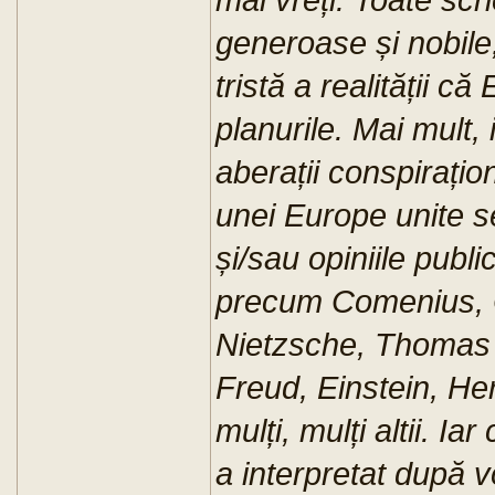
generoase și nobile
tristă a realității 
planurile. Mai mult, i
aberații conspirațio
unei Europe unite s
și/sau opiniile pub
precum Comenius, O
Nietzsche, Thomas 
Freud, Einstein, Her
mulți, mulți altii. I
a interpretat după vo