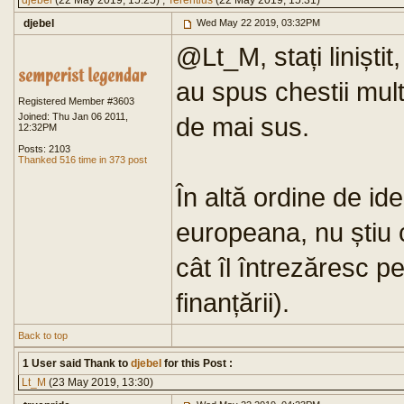
djebel
(22 May 2019, 15:25) ,
Terentius
(22 May 2019, 15:31)
djebel
Wed May 22 2019, 03:32PM
@Lt_M, stați liniștit
au spus chestii mult,
Registered Member #3603
Joined: Thu Jan 06 2011,
de mai sus.
12:32PM
Posts: 2103
Thanked 516 time in 373 post
În altă ordine de i
europeana, nu știu c
cât îl întrezăresc p
finanțării).
Back to top
1 User said Thank to
djebel
for this Post :
Lt_M
(23 May 2019, 13:30)