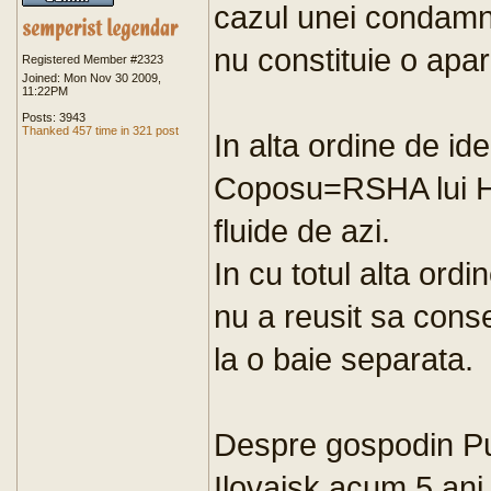
cazul unei condamnar
nu constituie o apar
Registered Member #2323
Joined: Mon Nov 30 2009,
11:22PM
Posts: 3943
Thanked 457 time in 321 post
In alta ordine de id
Coposu=RSHA lui H
fluide de azi.
In cu totul alta ord
nu a reusit sa cons
la o baie separata.
Despre gospodin Puti
Ilovaisk,acum 5 ani