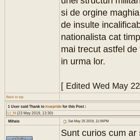
unei structuri mili
si de orgine maghiar
de insulte incalifica
nationalista cat timp
mai trecut astfel de
in urma lor.
[ Edited Wed May 22
Back to top
1 User said Thank to
truepride
for this Post :
Lt_M
(23 May 2019, 13:30)
Mihais
Sat May 25 2019, 11:06PM
Sunt curios cum ar 