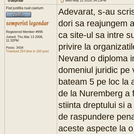
truepride
Wed May 22 2019, 04:23PM
Fiat justitia ruat caelum
Adevarat, s-au scris 
dori sa reajungem a
Registered Member #996
ca site-ul sa intre 
Joined: Thu Mar 13 2008,
11:32PM
privire la organizat
Posts: 3434
Thanked 254 time in 183 post
Nevand o diploma in
domeniul juridic pe
bateam 5 pe loc la 
de la Nuremberg a f
stiinta dreptului si a
de raspundere pena
aceste aspecte la o 