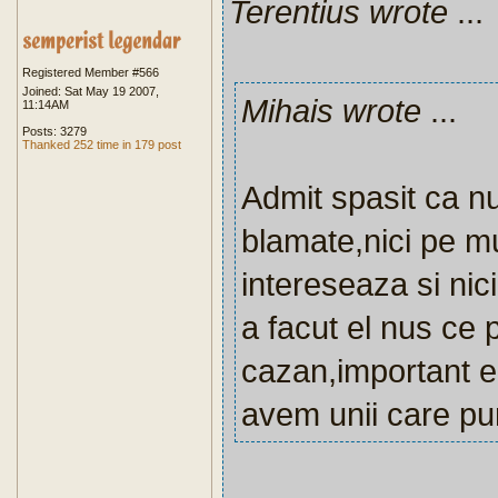
Terentius wrote
...
Registered Member #566
Joined: Sat May 19 2007,
Mihais wrote
...
11:14AM
Posts: 3279
Thanked 252 time in 179 post
Admit spasit ca nu 
blamate,nici pe mu
intereseaza si nic
a facut el nus ce 
cazan,important e 
avem unii care pun