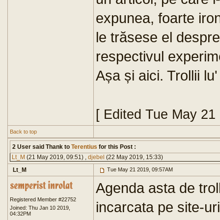
expunea, foarte iron
le trăsese el despr
respectivul experim
Așa și aici. Trollii l
[ Edited Tue May 21
Back to top
2 User said Thank to
Terentius
for this Post :
Lt_M
(21 May 2019, 09:51) ,
djebel
(22 May 2019, 15:33)
Lt_M
Tue May 21 2019, 09:57AM
Agenda asta de trol
Registered Member #22752
incarcata pe site-u
Joined: Thu Jan 10 2019,
04:32PM