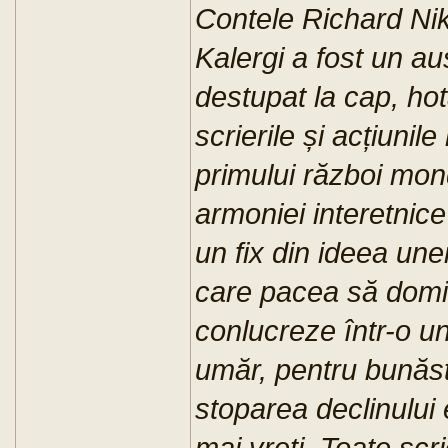
Contele Richard N
Kalergi a fost un a
destupat la cap, hotă
scrierile și acțiunil
primului război mond
armoniei interetnice 
un fix din ideea une
care pacea să domin
conlucreze într-o u
umăr, pentru bunăst
stoparea declinului
mai vreți. Toate scri