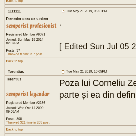
Back to top
1111111
Tue May 21 2019, 05:51PM
Devenim ceea ce suntem
.
Registered Member #9371
Joined: Sun May 18 2014,
02:07PM
[ Edited Sun Jul 05 
Posts: 37
Thanked 8 time in 7 post
Back to top
Terentius
Tue May 21 2019, 10:05PM
Terentius
Poza lui Corneliu Z
parte și ea din defin
Registered Member #2186
Joined: Wed Oct 14 2009,
09:08AM
Posts: 808
Thanked 321 time in 205 post
Back to top