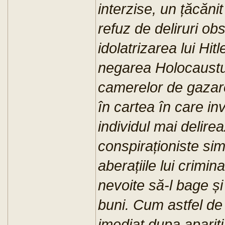
interzise, un țăcănit 
refuz de deliruri o
idolatrizarea lui Hitl
negarea Holocaustul
camerelor de gazare
în cartea în care i
individul mai delire
conspiraționiste sim
aberațiile lui crimina
nevoite să-l bage și 
buni. Cum astfel de
imediat dupa apariția