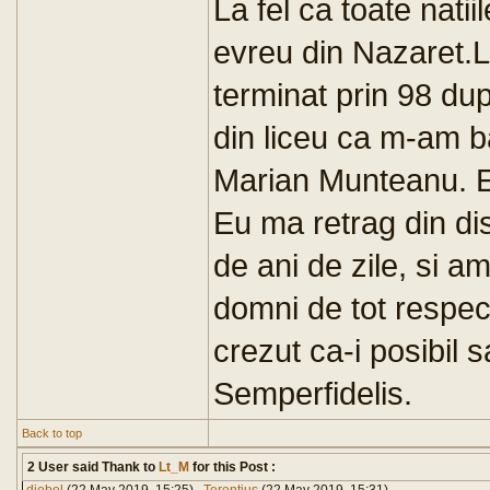
La fel ca toate natiil
evreu din Nazaret.L
terminat prin 98 dup
din liceu ca m-am ba
Marian Munteanu. E
Eu ma retrag din d
de ani de zile, si 
domni de tot respec
crezut ca-i posibil 
Semperfidelis.
Back to top
2 User said Thank to
Lt_M
for this Post :