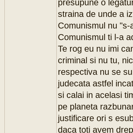
presupune o legatur
straina de unde a iz
Comunismul nu "s-a
Comunismul ti l-a a
Te rog eu nu imi can
criminal si nu tu, ni
respectiva nu se sub
judecata astfel inca
si calai in acelasi t
pe planeta razbuna
justificare ori s esu
daca toti avem drep