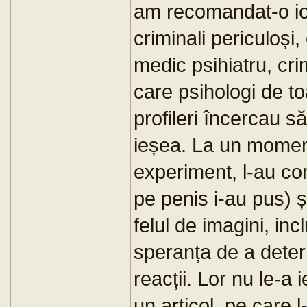
am recomandat-o io r
criminali periculoși,
medic psihiatru, crim
care psihologi de t
profileri încercau să
ieșea. La un moment
experiment, l-au cone
pe penis i-au pus) și
felul de imagini, inc
speranța de a dete
reacții. Lor nu le-a 
un articol, pe care l-