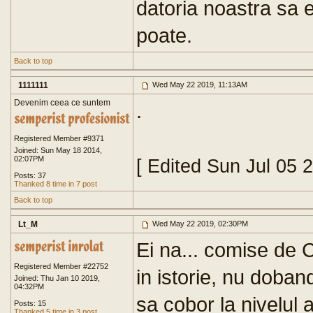
datoria noastra sa 
poate.
Back to top
1111111
Wed May 22 2019, 11:13AM
Devenim ceea ce suntem
.
Registered Member #9371
Joined: Sun May 18 2014,
02:07PM
[ Edited Sun Jul 05 
Posts: 37
Thanked 8 time in 7 post
Back to top
Lt_M
Wed May 22 2019, 02:30PM
Ei na... comise de C
Registered Member #22752
in istorie, nu doband
Joined: Thu Jan 10 2019,
04:32PM
sa cobor la nivelul 
Posts: 15
Thanked 5 time in 3 post