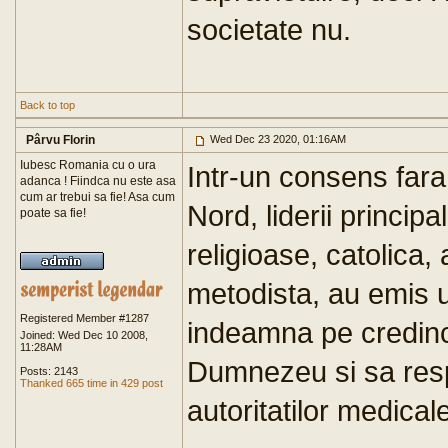
societate nu.
Back to top
Pârvu Florin
Wed Dec 23 2020, 01:16AM
Iubesc Romania cu o ura
Intr-un consens fara
adanca ! Fiindca nu este asa
cum ar trebui sa fie! Asa cum
Nord, liderii principa
poate sa fie!
religioase, catolica,
metodista, au emis 
Registered Member #1287
indeamna pe credinci
Joined: Wed Dec 10 2008,
11:28AM
Dumnezeu si sa res
Posts: 2143
Thanked 665 time in 429 post
autoritatilor medical