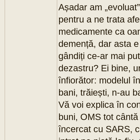
Așadar am „evoluat
pentru a ne trata af
medicamente ca oame
demență, dar asta e 
gândiți ce-ar mai p
dezastru? Ei bine, 
înfiorător: modelul în
bani, trăiești, n-au 
Vă voi explica în co
buni, OMS tot cântă
încercat cu SARS, 