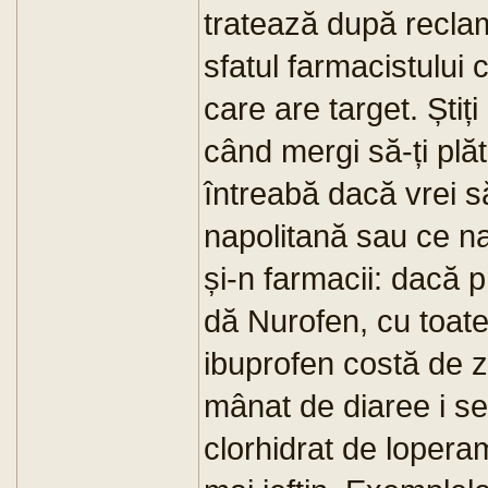
tratează după reclam
sfatul farmacistului
care are target. Știț
când mergi să-ți plăt
întreabă dacă vrei să
napolitană sau ce na
și-n farmacii: dacă 
dă Nurofen, cu toate
ibuprofen costă de z
mânat de diaree i s
clorhidrat de lopera