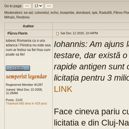
Go to page
<<
>>
Moderators: ex-ad, colonelul, echo, truepride, dorobant, spk, Radu89, Pârvu Flor
Mihais, Resboiu
Author
Pârvu Florin
Sat Dec 12 2020, 10:44PM
Iubesc Romania cu o ura
Iohannis: Am ajuns 
adanca ! Fiindca nu este asa
cum ar trebui sa fie! Asa cum
testare, dar există o
poate sa fie!
rapide antigen sunt 
licitația pentru 3 mil
Registered Member #1287
LINK
Joined: Wed Dec 10 2008,
11:28AM
Posts: 2143
Thanked 665 time in 429 post
Face cineva pariu c
licitatia e din Cluj-