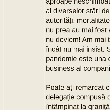
aproape neschimbată
al diverselor stări d
autorități, mortalita
nu prea au mai fost 
nu deviem! Am mai tra
încât nu mai insist.
pandemie este una 
business al companii
Poate ați remarcat c
delegație compusă di
întâmpinat la graniț