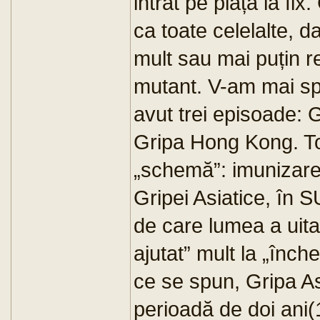
intrat pe piață la fi
ca toate celelalte, d
mult sau mai puțin r
mutant. V-am mai spu
avut trei episoade: G
Gripa Hong Kong. To
„schemă”: imunizare
Gripei Asiatice, în S
de care lumea a uita
ajutat” mult la „înch
ce se spun, Gripa As
perioadă de doi ani(