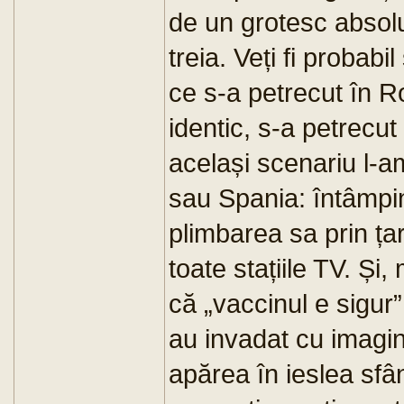
de un grotesc absolut
treia. Veți fi probabi
ce s-a petrecut în R
identic, s-a petrecut 
același scenariu l-am
sau Spania: întâmpin
plimbarea sa prin țar
toate stațiile TV. Și,
că „vaccinul e sigur
au invadat cu imagin
apărea în ieslea sfân