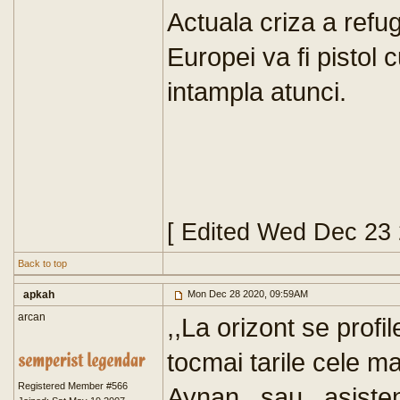
Actuala criza a refug
Europei va fi pistol
intampla atunci.
[ Edited Wed Dec 23
Back to top
apkah
Mon Dec 28 2020, 09:59AM
arcan
,,La orizont se profi
tocmai tarile cele m
Registered Member #566
Aynan,, sau ,,asisten