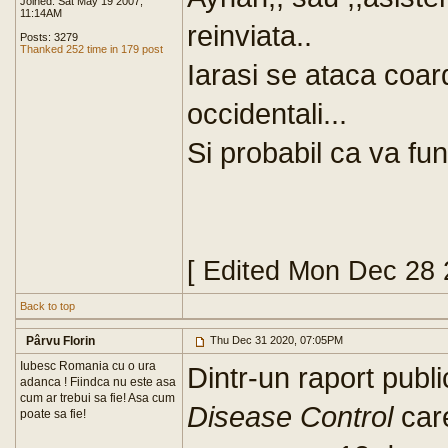
Joined: Sat May 19 2007,
11:14AM
reinviata..
Posts: 3279
Thanked 252 time in 179 post
Iarasi se ataca coar
occidentali...
Si probabil ca va fun
[ Edited Mon Dec 28 
Back to top
Pârvu Florin
Thu Dec 31 2020, 07:05PM
Iubesc Romania cu o ura
Dintr-un raport publi
adanca ! Fiindca nu este asa
cum ar trebui sa fie! Asa cum
Disease Control
care
poate sa fie!