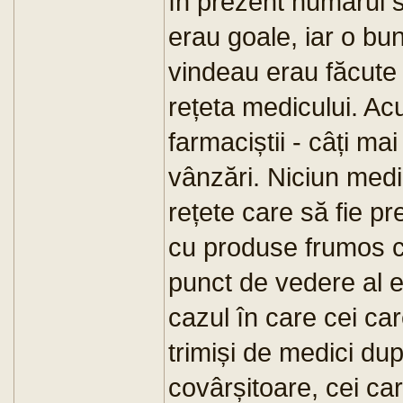
în prezent numărul s
erau goale, iar o bu
vindeau erau făcute 
rețeta medicului. Acu
farmaciștii - câți ma
vânzări. Niciun medi
rețete care să fie pr
cu produse frumos c
punct de vedere al e
cazul în care cei car
trimiși de medici du
covârșitoare, cei car