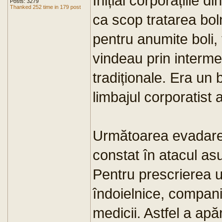
Inițial corporațiile 
Posts: 3279
Thanked 252 time in 179 post
ca scop tratarea bo
pentru anumite boli,
vindeau prin interme
tradiționale. Era un 
limbajul corporatist 
Următoarea evadare 
constat în atacul asu
Pentru prescrierea 
îndoielnice, compani
medicii. Astfel a apă