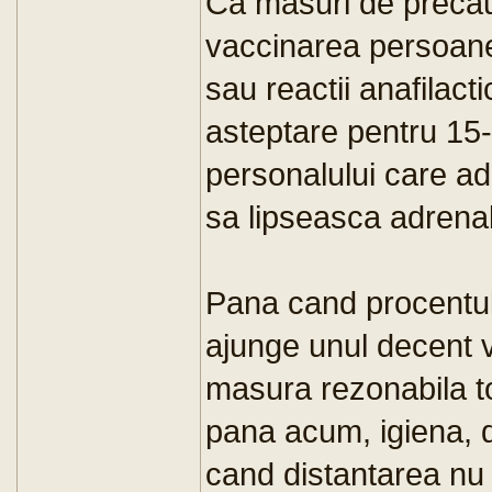
Ca masuri de preca
vaccinarea persoanel
sau reactii anafilact
asteptare pentru 15-
personalului care ad
sa lipseasca adrenal
Pana cand procentul
ajunge unul decent v
masura rezonabila to
pana acum, igiena, di
cand distantarea nu 