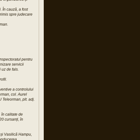
 În cauză, a fost
trimis spre judecare
rman.
 Inspectoratul pentru
nizare servicii
i uz de fals.
ofil.
entive a controlului
orman, col. Aurel
U Teleorman, plt. adj.
în calitate de
0 cursanți, în
și Vasilică Hampu,
conducerea