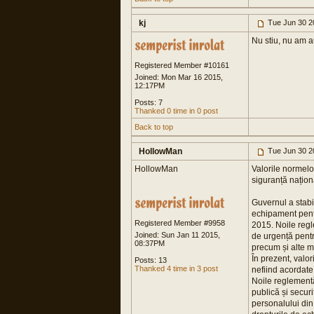
kj
Tue Jun 30 2
Nu stiu, nu am au
Registered Member #10161
Joined: Mon Mar 16 2015,
12:17PM
Posts: 7
Thanked 0 time in 0 post
Back to top
HollowMan
Tue Jun 30 2
HollowMan
Valorile normelo
siguranță naționa
Guvernul a stabil
echipament pentr
Registered Member #9958
2015. Noile regl
Joined: Sun Jan 11 2015,
de urgență pentr
08:37PM
precum și alte m
În prezent, valo
Posts: 13
Thanked 4 time in 3 post
nefiind acordate
Noile reglementăr
publică și securi
personalului din