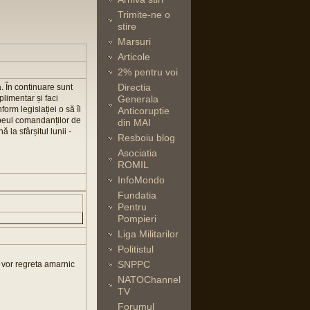
Trimite-ne o
stire
Marsuri
Articole
2% pentru voi
Directia
a. În continuare sunt
limentar și faci
Generala
rm legislației o să îl
Anticoruptie
peul comandanților de
din MAI
 la sfârșitul lunii -
Resboiu blog
Asociatia
ROMIL
InfoMondo
Fundatia
Pentru
Pompieri
Liga Militarilor
Politistul
SNPPC
 vor regreta amarnic
NATOChannel
TV
Forumul