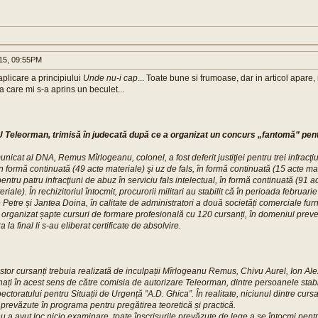
015, 09:55PM
plicare a principiului
Unde nu-i cap
... Toate bune si frumoase, dar in articol apare, 
a care mi s-a aprins un beculet...
Teleorman, trimisă în judecată după ce a organizat un concurs „fantomă” pen
unicat al DNA, Remus Mîrlogeanu, colonel, a fost deferit justiţiei pentru trei infracţi
 în formă continuată (49 acte materiale) şi uz de fals, în formă continuată (15 acte mat
entru patru infracţiuni de abuz în serviciu fals intelectual, în formă continuată (91 a
eriale). În rechizitoriul întocmit, procurorii militari au stabilit că în perioada februar
e Petre și Jantea Doina, în calitate de administratori a două societăți comerciale fu
 organizat șapte cursuri de formare profesională cu 120 cursanți, în domeniul preveni
a la final li s-au eliberat certificate de absolvire.
tor cursanți trebuia realizată de inculpații Mîrlogeanu Remus, Chivu Aurel, Ion A
ați în acest sens de către comisia de autorizare Teleorman, dintre persoanele stabi
toratului pentru Situații de Urgență ”A.D. Ghica”. În realitate, niciunul dintre cursa
 prevăzute în programa pentru pregătirea teoretică și practică.
a avut loc nicio examinare, toate înscrisurile prevăzute de lege a se întocmi pent