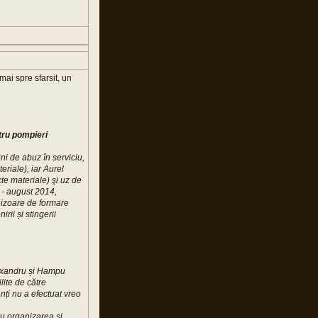
mai spre sfarsit, un
tru pompieri
uni de abuz în serviciu,
eriale), iar Aurel
cte materiale) şi uz de
ie - august 2014,
rnizoare de formare
rii și stingerii
lexandru și Hampu
lite de către
nți nu a efectuat vreo
ru organizarea și