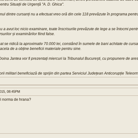
entru Situații de Urgență "A. D. Ghica".
iunul dintre cursanți nu a efectuat vreo oră din cele 118 prevăzute în programa pentr
a avut loc nicio examinare, toate înscrisurile prevăzute de lege a se întocmi pent
urilor și examinărilor fiind false.
mat se ridică la aproximativ 70.000 lei, constând în sumele de bani achitate de cursan
d acela de a obține beneficii materiale pentru sine.
Doina Jantea vor fi prezentați miercuri la Tribunalul București, cu propunere de are
orii militari beneficiază de sprijin din partea Serviciul Județean Anticorupție Teleor
015, 08:45PM
ri norma de hrana?