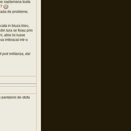
le pe saptamana toata
n 7
ramada de probleme,
cata in bluza bleu,
 din tura se foiau prin
i, abia isi luase
asa imbracat intr-o
il poti militariza, dar
 pantaloni de stofa