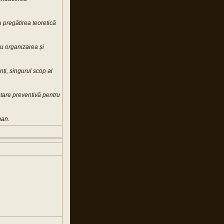
u pregătirea teoretică
ru organizarea și
ți, singurul scop al
stare preventivă pentru
man.