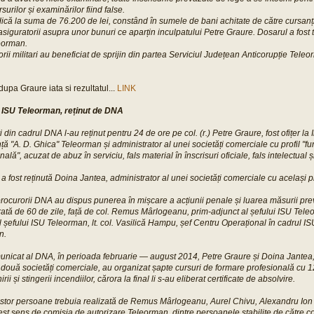
urilor și examinărilor fiind false.
idică la suma de 76.200 de lei, constând în sumele de bani achitate de către cursanți.
siguratorii asupra unor bunuri ce aparțin inculpatului Petre Graure. Dosarul a fost 
leorman.
rii militari au beneficiat de sprijin din partea Serviciul Județean Anticorupție Teleo
upa Graure iata si rezultatul...
LINK
la ISU Teleorman, reținut de DNA
ri din cadrul DNA l-au reținut pentru 24 de ore pe col. (r.) Petre Graure, fost ofițer la
ță "A. D. Ghica" Teleorman și administrator al unei societăți comerciale cu profil "fur
ală", acuzat de abuz în serviciu, fals material în înscrisuri oficiale, fals intelectual ș
 a fost reținută Doina Jantea, administrator al unei societăți comerciale cu același pr
curorii DNA au dispus punerea în mișcare a acțiunii penale și luarea măsurii prev
urată de 60 de zile, față de col. Remus Mârlogeanu, prim-adjunct al șefului ISU Tele
l șefului ISU Teleorman, lt. col. Vasilică Hampu, șef Centru Operațional în cadrul IS
n.
municat al DNA, în perioada februarie — august 2014, Petre Graure și Doina Jantea, 
a două societăți comerciale, au organizat șapte cursuri de formare profesională cu 12
i și stingerii incendiilor, cărora la final li s-au eliberat certificate de absolvire.
tor persoane trebuia realizată de Remus Mârlogeanu, Aurel Chivu, Alexandru Ion 
st sens de comisia de autorizare Teleorman, dintre persoanele stabilite de către 