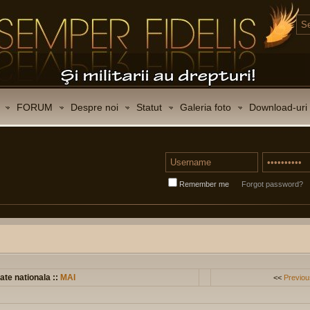
FORUM
Despre noi
Statut
Galeria foto
Download-uri
Remember me
Forgot password?
ate nationala ::
MAI
<<
Previou