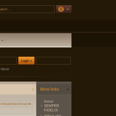
Signup
More links
Imnul
s thread
|
Next thread
>>
SEMPER
FIDELIS
Arhiva stiri