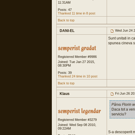
11:31AM
Posts: 47
Thanked 11 time in 8 post
Back to top
DANI-EL
Wed Jun 24 2
Sunt unitati in 
spunea cineva si
Registered Member #9986
Joined: Tue Jan 27 2015,
08:30PM
Posts: 39
Thanked 24 time in 10 post
Back to top
Klaus
Fri Jun 26 2
Pârvu Florin w
Daca tot a ven
serviciu?
Registered Member #3279
Joined: Wed Sep 08 2010,
09:22AM
S-a descoperit mo