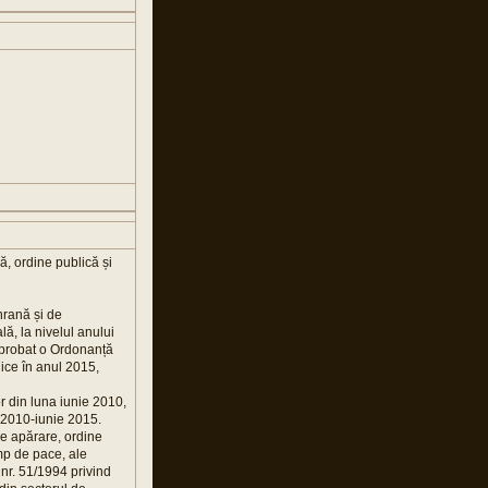
, ordine publică și
 hrană și de
ă, la nivelul anului
 aprobat o Ordonanță
ice în anul 2015,
r din luna iunie 2010,
e 2010-iunie 2015.
 de apărare, ordine
imp de pace, ale
nr. 51/1994 privind