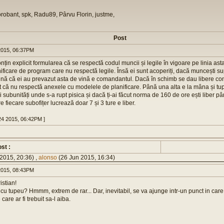
orobant, spk, Radu89, Pârvu Florin, justme,
Post
015, 06:37PM
conțin explicit formularea că se respectă codul muncii și legile în vigoare pe linia ast
ficare de program care nu respectă legile. Însă ei sunt acoperiți, dacă muncești sup
nă că ei au prevazut asta de vină e comandantul. Dacă în schimb se dau libere confo
 că nu respectă anexele cu modelele de planificare. Până una alta e la mâna și tu
și subunități unde s-a rupt pisica și dacă ți-ai făcut norma de 160 de ore ești liber până
re fiecare subofițer lucrează doar 7 și 3 ture e liber.
24 2015, 06:42PM ]
st :
2015, 20:36) ,
alonso
(26 Jun 2015, 16:34)
015, 08:43PM
istian!
u tupeu? Hmmm, extrem de rar... Dar, inevitabil, se va ajunge intr-un punct in care
care ar fi trebuit sa-l aiba.