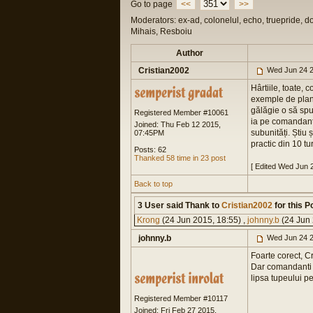
Go to page
<<
>>
Moderators: ex-ad, colonelul, echo, truepride, d
Mihais, Resboiu
Author
Cristian2002
Wed Jun 24 2
Hârtiile, toate, 
exemple de plani
gălăgie o să spu
Registered Member #10061
ia pe comandant
Joined: Thu Feb 12 2015,
subunități. Știu 
07:45PM
practic din 10 tu
Posts: 62
Thanked 58 time in 23 post
[ Edited Wed Jun 
Back to top
3 User said Thank to
Cristian2002
for this Po
Krong
(24 Jun 2015, 18:55) ,
johnny.b
(24 Jun 
johnny.b
Wed Jun 24 2
Foarte corect, Cr
Dar comandanti c
lipsa tupeului pe 
Registered Member #10117
Joined: Fri Feb 27 2015,