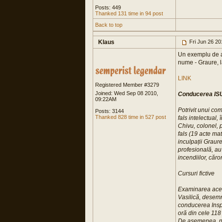
Posts: 449
Thanked 131 time in 94 post
Back to top
Klaus
Fri Jun 26 2
Un exemplu de a
nume - Graure, l
LINK
Registered Member #3279
Joined: Wed Sep 08 2010,
Conducerea ISU 
09:22AM
Potrivit unui com
Posts: 3144
Thanked 828 time in 527 post
fals intelectual,
Chivu, colonel, p
fals (19 acte mat
inculpații Graur
profesională, au
incendiilor, căror
Cursuri fictive
Examinarea aces
Vasilică, desemn
conducerea Inspec
oră din cele 118
De asemenea, nu 