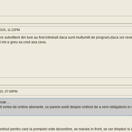
015, 11:22PM
care subofiterii din ture au fost intrebati daca sunt multumiti de program,daca vor r
 imi e greu sa cred asa ceva.
015, 07:00PM
rote
...
it vorba de ordine aberante, ce parere aveti despre ordinul de a veni obligatoriu in
tivul pentru care la pompieri este dezordine, se maraie in front, se cer drepturi si a