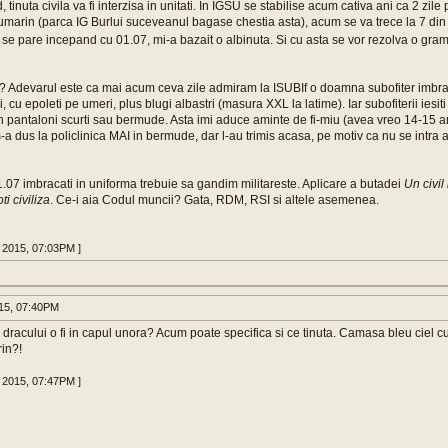
 tinuta civila va fi interzisa in unitati. In IGSU se stabilise acum cativa ani ca 2 zi
umarin (parca IG Burlui suceveanul bagase chestia asta), acum se va trece la 7 di
G, se pare incepand cu 01.07, mi-a bazait o albinuta. Si cu asta se vor rezolva o g
rau? Adevarul este ca mai acum ceva zile admiram la ISUBIf o doamna subofiter imbra
i, cu epoleti pe umeri, plus blugi albastri (masura XXL la latime). Iar subofiterii iesiti
in pantaloni scurti sau bermude. Asta imi aduce aminte de fi-miu (avea vreo 14-15 an
s-a dus la policlinica MAI in bermude, dar l-au trimis acasa, pe motiv ca nu se intra 
.07 imbracati in uniforma trebuie sa gandim militareste. Aplicare a butadei
Un civil 
ti civiliza
. Ce-i aia Codul muncii? Gata, RDM, RSI si altele asemenea.
6 2015, 07:03PM ]
015, 07:40PM
racului o fi in capul unora? Acum poate specifica si ce tinuta. Camasa bleu ciel cu
in?!
6 2015, 07:47PM ]