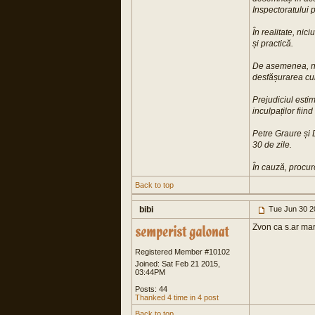
Inspectoratului p
În realitate, nic
și practică.
De asemenea, nu 
desfășurarea curs
Prejudiciul esti
inculpaților fiin
Petre Graure și 
30 de zile.
În cauză, procur
Back to top
bibi
Tue Jun 30 2
Zvon ca s.ar ma
Registered Member #10102
Joined: Sat Feb 21 2015,
03:44PM
Posts: 44
Thanked 4 time in 4 post
Back to top