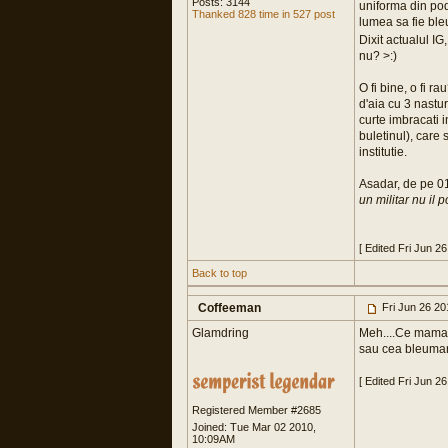
Posts: 3144
uniforma din pod,
Thanked 828 time in 527 post
lumea sa fie ble
Dixit actualul I
nu? >:)
O fi bine, o fi 
d'aia cu 3 nastur
curte imbracati 
buletinul), care 
institutie.
Asadar, de pe 01
un militar nu il po
[ Edited Fri Jun 2
Back to top
Coffeeman
Fri Jun 26 2
Glamdring
Meh....Ce mama d
sau cea bleumar
[ Edited Fri Jun 2
Registered Member #2685
Joined: Tue Mar 02 2010,
10:09AM