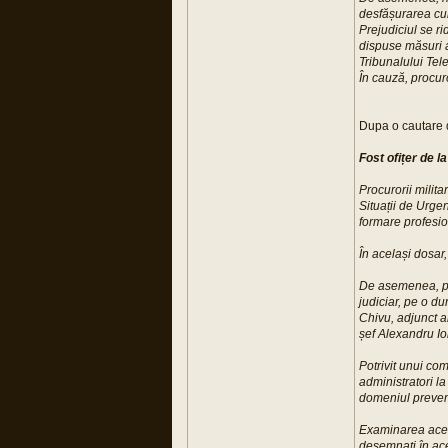
desfășurarea curs
Prejudiciul se r
dispuse măsuri a
Tribunalului Te
În cauză, procuro
Dupa o cautare d
Fost ofițer de 
Procurorii milita
Situații de Urgen
formare profesion
În același dosar,
De asemenea, pro
judiciar, pe o d
Chivu, adjunct a
șef Alexandru Io
Potrivit unui co
administratori l
domeniul preveniri
Examinarea aces
desemnați în ace