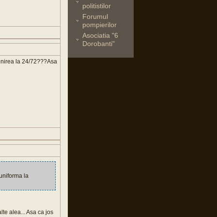
politistilor
Forumul
pompierilor
Asociatia "6
Dorobanti"
evenirea la 24/72???Asa
 uniforma la
lte alea... Asa ca jos