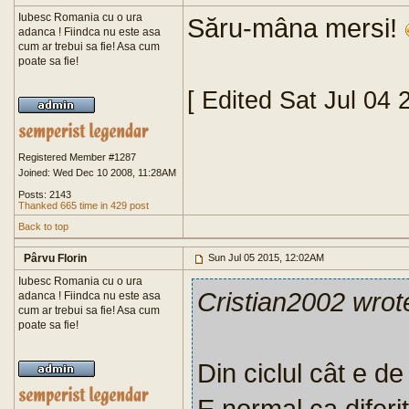
Iubesc Romania cu o ura
Săru-mâna mersi!
adanca ! Fiindca nu este asa
cum ar trebui sa fie! Asa cum
poate sa fie!
[ Edited Sat Jul 04
Registered Member #1287
Joined: Wed Dec 10 2008, 11:28AM
Posts: 2143
Thanked 665 time in 429 post
Back to top
Pârvu Florin
Sun Jul 05 2015, 12:02AM
Iubesc Romania cu o ura
Cristian2002 wrot
adanca ! Fiindca nu este asa
cum ar trebui sa fie! Asa cum
poate sa fie!
Din ciclul cât e d
E normal ca diferit