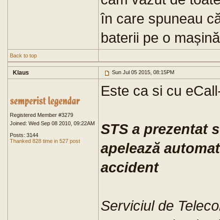
în care spuneau că
baterii pe o mașină
Back to top
Klaus
Sun Jul 05 2015, 08:15PM
Este ca si cu eCall
Registered Member #3279
Joined: Wed Sep 08 2010, 09:22AM
STS a prezentat s
Posts: 3144
Thanked 828 time in 527 post
apelează automat 
accident
Serviciul de Telec