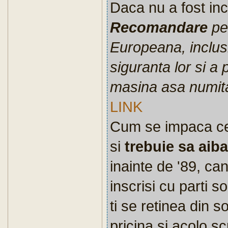
Daca nu a fost inc
Recomandare
pe
Europeana, inclus
siguranta lor si a
masina asa numita
LINK
Cum se impaca ce
si
trebuie sa aiba
inainte de '89, can
inscrisi cu parti 
ti se retinea din 
pricina si acolo s