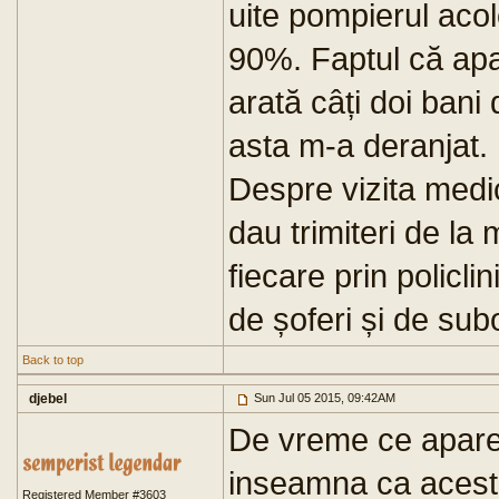
uite pompierul aco
90%. Faptul că apar
arată câți doi bani
asta m-a deranjat.
Despre vizita medic
dau trimiteri de la
fiecare prin policli
de șoferi și de subo
Back to top
djebel
Sun Jul 05 2015, 09:42AM
De vreme ce apare
inseamna ca acesta
Registered Member #3603