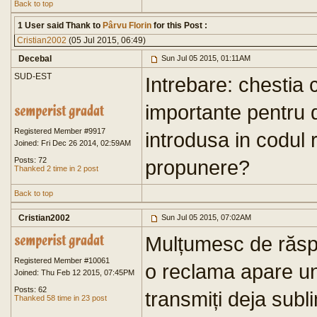
Back to top
1 User said Thank to
Pârvu Florin
for this Post :
Cristian2002
(05 Jul 2015, 06:49)
Decebal
Sun Jul 05 2015, 01:11AM
SUD-EST
Intrebare: chestia 
importante pentru 
Registered Member #9917
introdusa in codul r
Joined: Fri Dec 26 2014, 02:59AM
Posts: 72
propunere?
Thanked 2 time in 2 post
Back to top
Cristian2002
Sun Jul 05 2015, 07:02AM
Mulțumesc de răsp
Registered Member #10061
o reclama apare un
Joined: Thu Feb 12 2015, 07:45PM
Posts: 62
transmiți deja subl
Thanked 58 time in 23 post