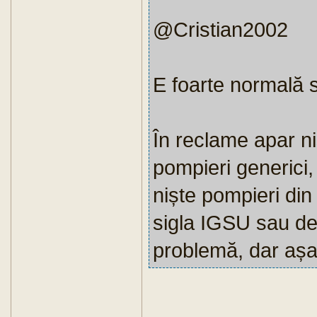
@Cristian2002
E foarte normală s
În reclame apar ni
pompieri generici,
niște pompieri din 
sigla IGSU sau devi
problemă, dar așa,