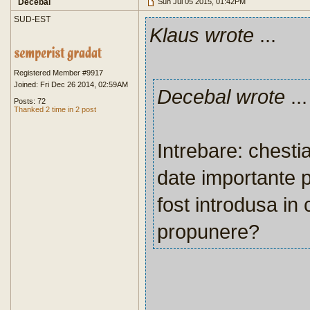
Decebal
Sun Jul 05 2015, 01:42PM
SUD-EST
Klaus wrote
...
Registered Member #9917
Joined: Fri Dec 26 2014, 02:59AM
Decebal wrote
...
Posts: 72
Thanked 2 time in 2 post
Intrebare: chesti
date importante p
fost introdusa in 
propunere?