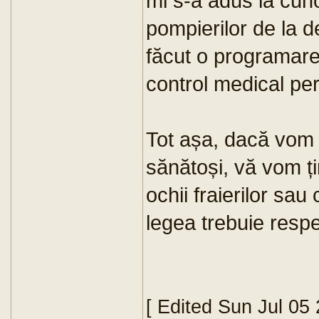
mi s-a adus la cun
pompierilor de la d
făcut o programare
control medical per
Tot așa, dacă vom 
sănătoși, vă vom ți
ochii fraierilor sau
legea trebuie respe
[ Edited Sun Jul 05