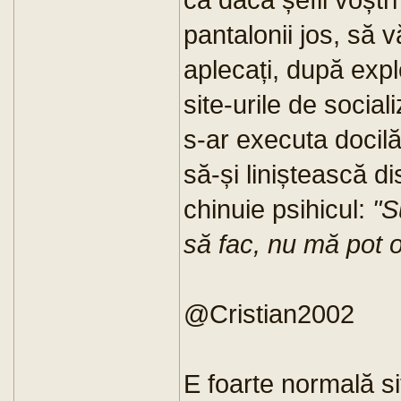
pantalonii jos, să v
aplecați, după exp
site-urile de social
s-ar executa docilă
să-și liniștească d
chinuie psihicul:
"S
să fac, nu mă pot 
@Cristian2002
E foarte normală si