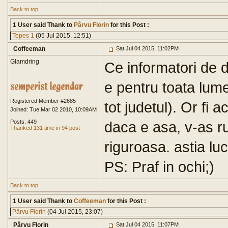
Back to top
1 User said Thank to
Pârvu Florin
for this Post :
Tepes 1
(05 Jul 2015, 12:51)
Coffeeman
Sat Jul 04 2015, 11:02PM
Glamdring
Ce informatori de d
e pentru toata lume
Registered Member #2685
tot judetul). Or fi 
Joined: Tue Mar 02 2010, 10:09AM
Posts: 449
daca e asa, v-as ru
Thanked 131 time in 94 post
riguroasa. astia lu
PS: Praf in ochi;)
Back to top
1 User said Thank to
Coffeeman
for this Post :
Pârvu Florin
(04 Jul 2015, 23:07)
Pârvu Florin
Sat Jul 04 2015, 11:07PM