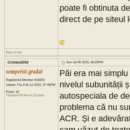
poate fi obtinuta 
direct de pe siteul
Back to top
Cristian2002
Sun Jul 05 2015, 06:25PM
Păi era mai simplu s
Registered Member #10061
nivelul subunității
Joined: Thu Feb 12 2015, 07:45PM
Posts: 62
autospeciala de de
Thanked 58 time in 23 post
problema că nu sunt
ACR. Și e adevărat
cam văzut de toate 