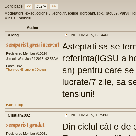
Go to page
<<
>>
Moderators: ex-ad, colonelul, echo, truepride, dorobant, spk, Radu89, Pârvu Flor
Mihais, Resboiu
Author
Krong
Thu Jul 02 2015, 12:14AM
Asteptati sa se te
Registered Member #10320
referinta(IGSU a ho
Joined: Wed Jun 24 2015, 02:56AM
Posts: 102
an) pentru care se
Thanked 43 time in 30 post
lucrate/7 zile, sa
tensiuni!
Back to top
Cristian2002
Thu Jul 02 2015, 06:25PM
Din ciclul cât e de
Registered Member #10061