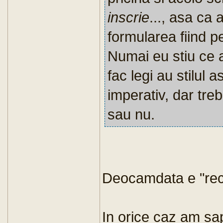
inscrie
..., asa ca
formularea fiind p
Numai eu stiu ce a
fac legi au stilul 
imperativ, dar treb
sau nu.
Deocamdata e "re
In orice caz am sap