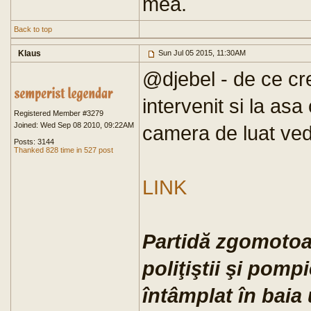
mea.
Back to top
Klaus
Sun Jul 05 2015, 11:30AM
@djebel - de ce cr
intervenit si la as
Registered Member #3279
Joined: Wed Sep 08 2010, 09:22AM
camera de luat ve
Posts: 3144
Thanked 828 time in 527 post
LINK
Partidă zgomotoas
poliţiştii şi pompi
întâmplat în baia