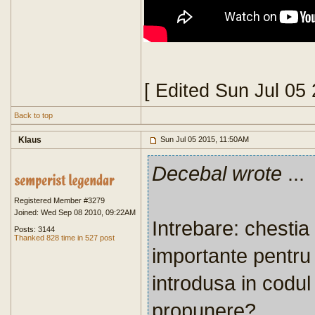
[ Edited Sun Jul 05
Back to top
Klaus
Sun Jul 05 2015, 11:50AM
Decebal wrote
...
Registered Member #3279
Joined: Wed Sep 08 2010, 09:22AM
Intrebare: chestia
Posts: 3144
Thanked 828 time in 527 post
importante pentru 
introdusa in codul 
propunere?