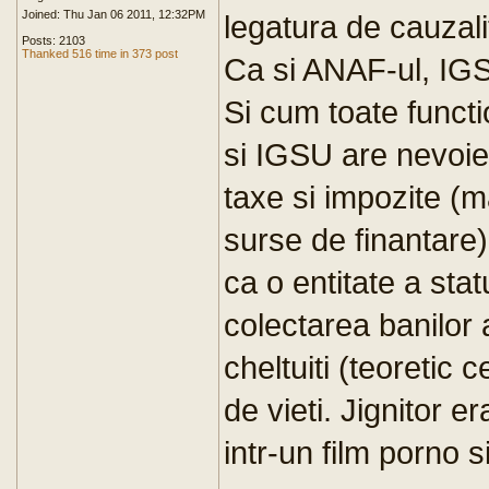
Joined: Thu Jan 06 2011, 12:32PM
legatura de cauzalit
Posts: 2103
Thanked 516 time in 373 post
Ca si ANAF-ul, IGS
Si cum toate funct
si IGSU are nevoie 
taxe si impozite (m
surse de finantare).
ca o entitate a sta
colectarea banilor 
cheltuiti (teoretic 
de vieti. Jignitor e
intr-un film porno s