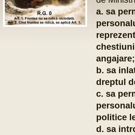
iatii
nd
mate;