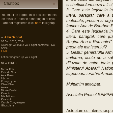
Chatbox
si cheltuite/urmeaza a fi 
3. Care este legislatia i
You must be logged in to post comments
litera, paragraf, care a
on this site - please either log in or if you
materiale, precum si organ
are not registered click
here
to signup
francez Ana de Bourbon-
4. Care este legislatia i
litera, paragraf, care jus
Albu Gabriel
Regina Ana a Romaniei” s
05 Aug 2026, 07:44
A real girl will make your night complete - No
presa ale ministerului?
Selfie
LINK
5. Gestul generalului Ar
Let her brighten up your night
uniforma, acela de a salu
difuzate de catre toate 
NEW GIRLS
Ministerul Apararii Nati
Medix Kate
Celeste Star
superioara ierarhic Arma
Alex Blake
Lily Lou
Krissy Lynn
Multumim anticipat.
Clara Blanc
Alexa
Nicole Doshi
Kira-Liv
Asociatia Proiect SEMP
Mia Milkers
Kira Noir
Carola Conymegan
Ghost Isnt
Asteptam cu interes raspun