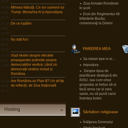
19:35
Ziua Armatei României
“Armele sunt importante, dar dacă izbucnește
Mihnea Măruță. Ce vor oamenii lui
29 Mar
în şcoli
războiul cea mai bună resursă a Europei sunt
Trump. Monarhia AI și Apocalipsa
2025,
oamenii.”
Eroii din Regimentul 48
23:47
Infanterie Buzău,
LINK
comemoraţi la Deleni
De ce luptăm
22 Jan
2025,
Pârvu Florin
17:29
19 Mar 2026, 00:50
Nu dați foc!
29 Nov
Down to Earth: The Astronaut’s Perspective
LINK
2024,
PAREREA MEA
23:24
Pârvu Florin
Vlad Vexler despre efectele
21 Jul
Sa intram tare in ei…
30 Dec 2025, 18:17
propagandei putiniste asupra
2024,
Dacă e ceva ce am învățat în viața asta,
democrațiilor vestice, când zic
Impostura
14:58
după lecția numărul unu: ține aproape de cei
democrații vestice includ și
care te iubesc, e faptul că o criză e în egală
Despre lipsa de
România.
măsură o oportunitate, dar asta doar în
planificare strategică din
măsura în care ești dispus să sacrifici
IGSU, sau cum omul
confortul pe termen scurt și să ți asumi
Are România un Plan B? Un alt tip
03 Jan
riscuri.
gospodar ar trebui să-și
de reflecții, de Ziua Națională
2024,
LINK
facă iarna car și vara
16:10
sanie, nu să pună carul
înaintea boilor.
Pârvu Florin
05 Sep 2025, 20:02
It's not enough to be up to date, you have to
Hosting
be up to tomorrow.
Sărbători religioase
Nu e suficient să fii la curent cu ce se
întâmplă azi, trebuie să fii la curent cu ce se
Înălţarea Domnului
va întâmpla mâine.