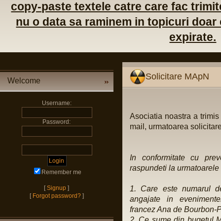
copy-paste textele catre care fac trimite
nu o data sa raminem in topicuri doar c
expirate.
Solicitare MApN
Welcome
Username:
Asociatia noastra a trimis 
Password:
mail, urmatoarea solicitare
In conformitate cu pre
raspundeti la urmatoarele 
Remember me
[
Signup
]
1. Care este numarul de
[
Forgot password?
]
angajate in evenimente
francez Ana de Bourbon-
2. Ce sume din bugetul Mi