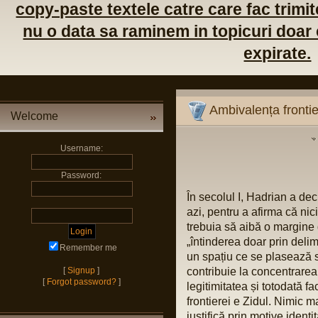
copy-paste textele catre care fac trimite
nu o data sa raminem in topicuri doar c
expirate.
Ambivalența frontie
Welcome
Username:
Password:
În secolul I, Hadrian a dec
azi, pentru a afirma că nic
trebuia să aibă o margine
„întinderea doar prin delimi
Remember me
un spațiu ce se plasează s
[
Signup
]
contribuie la concentrarea u
[
Forgot password?
]
legitimitatea și totodată fa
frontierei e Zidul. Nimic ma
justifică prin motive identi