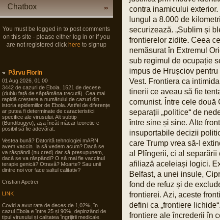
Chatbox
contra inamicului exterior
lungul a 8.000 de kilometri
You must be logged in to post comments
securizează. „Sublim și b
on this site - please either log in or if you
frontierelor zidite. Ceea c
are not registered click
here
to signup
nemăsurat în Extremul Orie
sub regimul de ocupație sov
impus de Hrușciov pentru 
Pârvu Florin
Vest. Frontiera ca intimida
01 Aug 2026, 01:00
3442 de cazuri de Ebola. 1521 de decese
tinerii ce aveau să fie tent
(dublu față de săptămâna trecută). Cea mai
rapidă creștere a numărului de cazuri din
comunist. Între cele două C
istoria epidemiilor de Ebola. Astfel de diferențe
ar putea fi determinate de caracteristici
separații „politice“ de ned
specifice ale virusului. Alt subtip
între sine și sine. Alte fro
(Bundibugyo), așa încât măcar teoretic e
posibil să fie adevărat.
insuportabile decizii polit
Vestea bună? Datorită tehnologiei mARN
care Trump vrea să-l extindă
avem vaccin. Ia să vedem acum? Dacă se
va răspândi (nu cred) dar să presupunem,
al Plîngerii, ci al separăr
dacă se va răspândi? O să mai fie vaccinul
afiliază aceleiași logici. E
terapie genicā? Otravă? Moarte? Sau unii
dintre noi vor face saltul calitativ?
Belfast, a unei insule, Cip
Cristian Apetrei
fond de refuz și de exclude
LINK
frontierei. Azi, aceste fro
defini ca „frontiere lichide
Covid a avut rata de deces de 1,02%, în
cazul Ebola e între 25 și 90%, depinzând de
frontiere ale încrederii în 
tipul virusului și calitatea îngrijirii medicale.