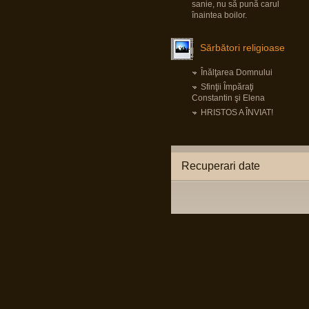
Pârvu Florin
sanie, nu să pună carul
19 May 2025, 18:10
înaintea boilor.
Fii-mea, optimistă: Mi-am recăpătat
încrederea în România!
Eu, pesimist: Cinci milioane de români au
Sărbători religioase
votat un cocalar filorus criptofascist.
Fii-mea, realistă: …
Înălţarea Domnului
Pârvu Florin
Sfinţii Împăraţi
03 May 2025, 21:24
Constantin şi Elena
Mergi la vot, nu lăsa diaspora să-ți decidă
viitorul!
HRISTOS A ÎNVIAT!
😂
Pârvu Florin
08 Mar 2025, 19:18
Recuperari date
The paradox is that 500 million Europeans are
asking 300 million Americans to defend them
against 140 million Russians. We must rely on
ourselves, fully aware of our potential and
with confidence that we are a global power.
Donald Tusk, prim ministru polonez
LINK
Citiți tot articolul, că-i interesant.
Pârvu Florin
14 Feb 2025, 18:16
L-au arestat pe Zisu, băăă!!!😂
Io credeam că-i mort de cel puțin zece ani,
dat fiind de cât timp știu că e general!😂