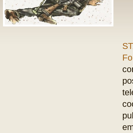
ST
Fo
com
po
te
co
pu
em