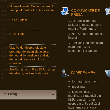
19:35
Mihnea Măruță. Ce vor oamenii lui
29 Mar
Pârvu Florin
Trump. Monarhia AI și Apocalipsa
COMUNICATE DE
2025,
05 Sep 2025, 20:02
PRESĂ
23:47
It's not enough to be up to date, you have to
be up to tomorrow.
De ce luptăm
22 Jan
Academia Tehnica
2025,
Militara primeste numele
Nu e suficient să fii la curent cu ce se
întâmplă azi, trebuie să fii la curent cu ce se
onorific "Ferdinand 1"
17:29
va întâmpla mâine.
Nu dați foc!
Ziua Armatei României
29 Nov
David Ben Gurion, fost prim ministru israelian
în şcoli
2024,
23:24
Eroii din Regimentul 48
Pârvu Florin
Infanterie Buzău,
Vlad Vexler despre efectele
21 Jul
28 Aug 2025, 01:17
comemoraţi la Deleni
propagandei putiniste asupra
2024,
În Marea Britanie ura rasială, religioasă,
democrațiilor vestice, când zic
14:58
legată de orientarea sexuală sau de
democrații vestice includ și
dizabilitate e circumstanță agravantă care
conduce la dublarea minimului și maximului
România.
pedepsei pentru infracțiuni astfel motivate.
Poate e cazul ca și societatea românească
Are România un Plan B? Un alt tip
03 Jan
să înceapă să se gândească la asta.
PAREREA MEA
de reflecții, de Ziua Națională
2024,
Zic și eu, mnah…
16:10
Sa intram tare in ei…
Pârvu Florin
Impostura
29 Jul 2025, 20:20
Despre lipsa de
Să lămurim și de ce congresul SUA e în
Hosting
buzunarul de la piept al oricărui guvern
planificare strategică din
israelian:
IGSU, sau cum omul
LINK
gospodar ar trebui să-și
facă iarna car și vara