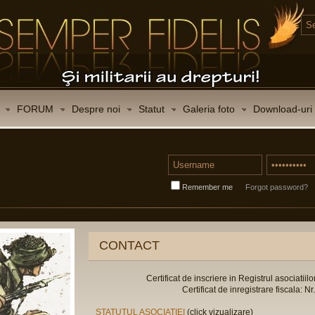
FORUM
Despre noi
Statut
Galeria foto
Download-uri
Remember me
Forgot password?
CONTACT
Certificat de inscriere in Registrul asociatiilo
Certificat de inregistrare fiscala:
STATUTUL ASOCIATIEI
(click vizualizare)