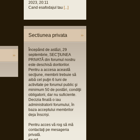
2023, 20:11
Cand esafodajul tau
[...]
Sectiunea privata
Începând de astăzi, 29
septembrie, SECŢIUNEA
PRIVATĂ din forumul nostru
este deschisă doritorilor.
Pentru a accesa această
secţiune, membrii trebuie să
aibă cel puţin 6 luni de
activitate pe forumul public şi
minimum 50 de postări, condiţii
obligatorii, dar nu suficiente.
Decizia finală o iau
administratorii forumului, în
baza acceptului membrilor
deja înscriși.
Pentru acces vă rog să mă
contactaţi pe mesageria
privată.
ex-ad