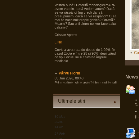
Vestea bună? Datorită tehnologiei mARN
avem vaccin. Ia să vedem acum? Dacă
se va răspândi (nu cred) dar să
presupunem, dacă se va răspândi? O să
mai fie vaccinul terapie genicā? Otravă?
Moarte? Sau unii dintre noi vor face saltul
calitativ?
Cristian Apetrei
LINK
Covid a avut rata de deces de 1,02%, în
Co
cazul Ebola e între 25 și 90%, depinzând
de tipul virusului și calitatea îngrijirii
medicale.
Pârvu Florin
News 
03 Jun 2026, 00:48
Printre altele, și de asta își bat occidentalii
**** de noi, în timp ce țări mai puțin potente
demografic și în unele cazuri și economic
se pregătesc pentru tot ce poate fi mai rău
și angrenează în pregăteala asta largi
Ultimele stiri
segmente din societate, noi încă
Da
dezbatem cine e agresorul.
“Armele sunt importante, dar dacă
izbucnește războiul cea mai bună resursă
şi
30 May
a Europei sunt oamenii.”
2026,
14:02
LINK
27 Feb
2026,