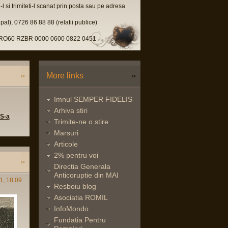
l si trimiteti-l scanat prin posta sau pe adresa
pal), 0726 86 88 88 (relatii publice)
u, RO60 RZBR 0000 0600 0822 0451
More links
Imnul SEMPER FIDELIS
Arhiva stiri
 S-a
Trimite-ne o stire
Marsuri
Articole
2% pentru voi
Directia Generala
Anticoruptie din MAI
1, 18:09
Resboiu blog
Asociatia ROMIL
InfoMondo
Fundatia Pentru