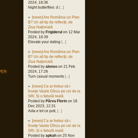
2024, 18:36
Night butterflies: d
[...]
[news] Are România un Plan
B? Un alt tip de reflecții, de
Ziua Națională
Posted by
Frigiderul
on 12 Mar
2024, 18:39
Elevate your dating
[...]
[news] Are România un Plan
B? Un alt tip de reflecții, de
Ziua Națională
Posted by
alonso
on 21 Feb
PER
2024, 17:26
Turn casual moments
[...]
[news] Ce ar trebui să-i
învețe Vasile Dîncu pe cei de la
SRI. Și o fabulă reală
Posted by
Pârvu Florin
on 18
Dec 2023, 12:31
Asta e tot ce poti,
[...]
[news] Ce ar trebui să-i
învețe Vasile Dîncu pe cei de la
SRI. Și o fabulă reală
Posted by
apkah
on 25 Nov