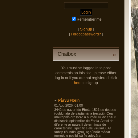
Remember me
[
Signup
]
[
Forgot password?
]
Chatbox
You must be logged in to post
comments on this site - please either
log in or if you are not registered click
here
to signup
Pârvu Florin
01 Aug 2026, 01:00
3442 de cazuri de Ebola. 1521 de decese
(dublu față de săptămâna trecută). Cea
mai rapidă creștere a numărului de cazuri
din istoria epidemiilor de Ebola. Astfel de
diferențe ar putea fi determinate de
caracteristici specifice ale virusului. Alt
subtip (Bundibugyo), așa încât măcar
teoretic e posibil să fie adevărat.