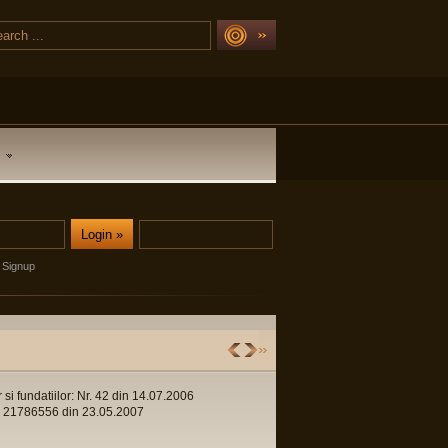
Signup
r si fundatiilor: Nr. 42 din 14.07.2006
 Nr. 21786556 din 23.05.2007