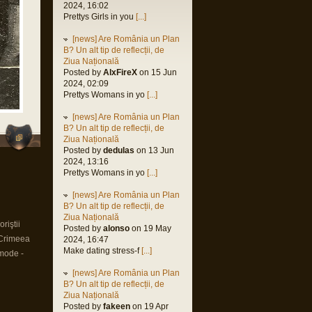
2024, 16:02
Prettys Girls in you
[...]
[news] Are România un Plan
B? Un alt tip de reflecții, de
Ziua Națională
Posted by
AlxFireX
on 15 Jun
2024, 02:09
Prettys Womans in yo
[...]
[news] Are România un Plan
B? Un alt tip de reflecții, de
Ziua Națională
Posted by
dedulas
on 13 Jun
2024, 13:16
Prettys Womans in yo
[...]
[news] Are România un Plan
B? Un alt tip de reflecții, de
Ziua Națională
riştii
Posted by
alonso
on 19 May
 Crimeea
2024, 16:47
Make dating stress-f
[...]
mode -
[news] Are România un Plan
B? Un alt tip de reflecții, de
Ziua Națională
Posted by
fakeen
on 19 Apr