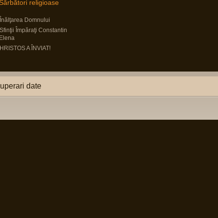
Sărbători religioase
Înălţarea Domnului
Sfinţii Împăraţi Constantin
 Elena
HRISTOS A ÎNVIAT!
uperari date