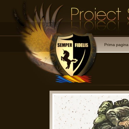
Prima pagina
 membre:
ii reprezentative cu drept de
rmate;