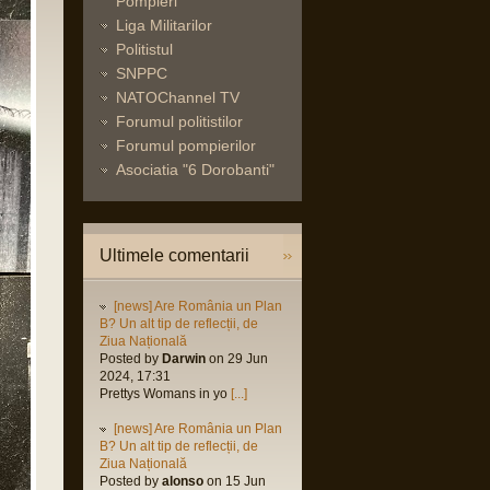
Pompieri
Liga Militarilor
Politistul
SNPPC
NATOChannel TV
Forumul politistilor
Forumul pompierilor
Asociatia "6 Dorobanti"
Ultimele comentarii
[news] Are România un Plan
B? Un alt tip de reflecții, de
Ziua Națională
Posted by
Darwin
on 29 Jun
2024, 17:31
Prettys Womans in yo
[...]
[news] Are România un Plan
B? Un alt tip de reflecții, de
Ziua Națională
Posted by
alonso
on 15 Jun