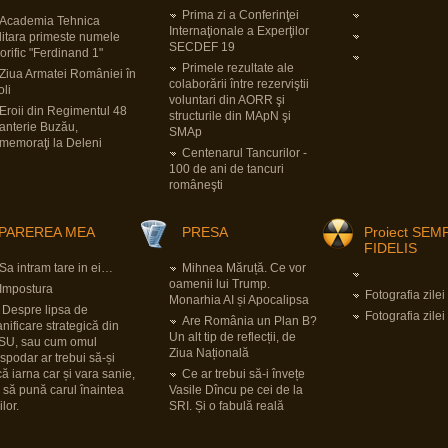
Prima zi a Conferinţei
Academia Tehnica
Internaţionale a Experţilor
litara primeste numele
SECDEF 19
orific "Ferdinand 1"
Primele rezultate ale
Ziua Armatei României în
colaborării între rezerviştii
oli
voluntari din AORR şi
Eroii din Regimentul 48
structurile din MApN şi
fanterie Buzău,
SMAp
memoraţi la Deleni
Centenarul Tancurilor -
100 de ani de tancuri
româneşti
PAREREA MEA
PRESA
Proiect SEM
FIDELIS
Sa intram tare in ei…
Mihnea Măruță. Ce vor
oamenii lui Trump.
Impostura
Fotografia zilei
Monarhia AI și Apocalipsa
Despre lipsa de
Fotografia zilei
Are România un Plan B?
anificare strategică din
Un alt tip de reflecții, de
SU, sau cum omul
Ziua Națională
spodar ar trebui să-și
că iarna car și vara sanie,
Ce ar trebui să-i învețe
 să pună carul înaintea
Vasile Dîncu pe cei de la
ilor.
SRI. Și o fabulă reală