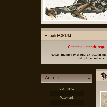
tice legale;
l militar sa poata apela in caz
Reguli FORUM
Citeste cu atentie regul
Rugam membrii forumului sa faca un mic efo
intimplat nu o data sa
Welcome
Username:
Password: