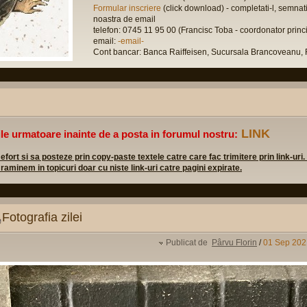
Formular inscriere
(click download) - completati-l, semnati-
noastra de email
telefon: 0745 11 95 00 (Francisc Toba - coordonator princi
email:
-email-
Cont bancar: Banca Raiffeisen, Sucursala Brancovean
LINK
ile urmatoare inainte de a posta in forumul nostru:
rt si sa posteze prin copy-paste textele catre care fac trimitere prin link-uri.
 raminem in topicuri doar cu niste link-uri catre pagini expirate.
Fotografia zilei
Publicat de
Pârvu Florin
/
01 Sep 202