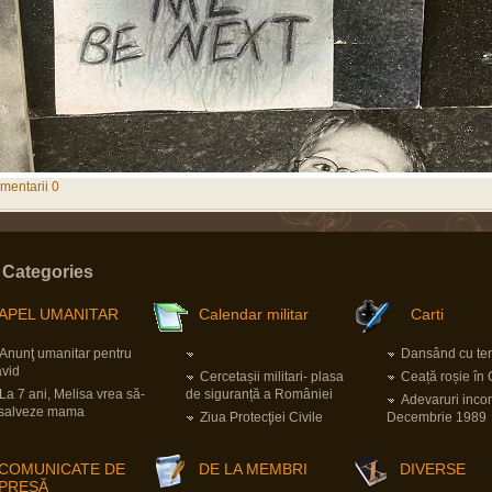
mentarii 0
Categories
APEL UMANITAR
Calendar militar
Carti
Anunţ umanitar pentru
Dansând cu tero
vid
Cercetașii militari- plasa
Ceață roșie în
La 7 ani, Melisa vrea să-
de siguranță a României
Adevaruri inco
 salveze mama
Ziua Protecţiei Civile
Decembrie 1989
COMUNICATE DE
DE LA MEMBRI
DIVERSE
PRESĂ