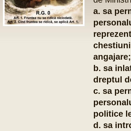
ST
Fo
com
po
te
co
pu
em