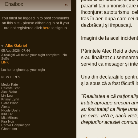
Chatbox
paramilitari unioniști car
înconjurat autoturismul ce
You must be logged in to post comments
tras în aer, după care cei d
on this site - please either log in or if you
dezbrăcați și împușcați.
are not registered click
here
to signup
Imagini de la acel inciden
Albu Gabriel
Părintele Alec Reid a deven
05 Aug 2026, 07:44
A real girl will make your night complete - No
s-au finalizat cu semnare
Selfie
LINK
servind ca mesager și interm
Let her brighten up your night
Una din declarațiile pentru
NEW GIRLS
și a spus că a fost făcută 
Medix Kate
Celeste Star
Alex Blake
Lily Lou
"Realitatea e că naționaliș
Krissy Lynn
tratați aproape precum an
Clara Blanc
Alexa
au fost tratați ca ființe um
Nicole Doshi
Kira-Liv
pe evrei. IRA e, dacă vreți
Mia Milkers
Kira Noir
drepturilor acestei comunit
Carola Conymegan
Ghost Isnt