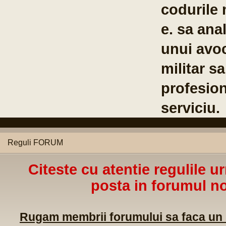
Co
Br
04
Reguli FORUM
Citeste cu atentie regulile u
posta in forumul no
Rugam membrii forumului sa faca un m