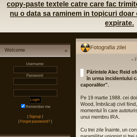
copy-paste textele catre care fac trimite
nu o data sa raminem in topicuri doar c
expirate.
Fotografia zilei
Welcome
P
Username:
Părintele Alec Reid o
Password:
în urma incidentului ca
caporalilor".
Pe 19 martie 1988. cei doi
Wood, îmbrăcaţi civil fiind,
Remember me
momentul în care autoturis
[
Signup
]
unui membru IRA.
[
Forgot password?
]
Cu trei zile înainte, un c
paramilitar unionist și tre