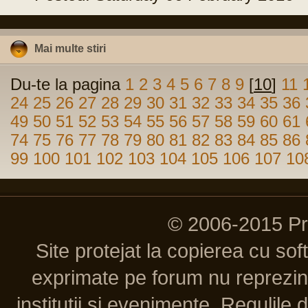
Mai multe stiri
Du-te la pagina
1
2
3
4
5
6
7
8
9
[
10
]
11
24
25
26
27
28
29
30
31
32
33
34
35
36
49
50
51
52
53
54
55
56
57
58
59
60
61
74
75
76
77
78
79
80
81
82
83
84
85
86
99
100
101
102
103
104
105
106
107
10
© 2006-2015 P
Site protejat la copierea cu so
exprimate pe forum nu reprezint
institutii si evenimente. Regulile 