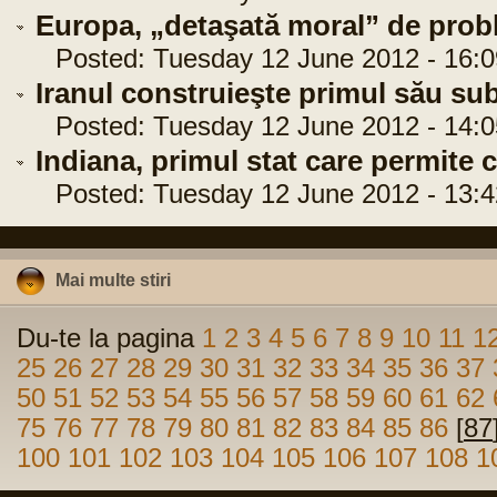
Europa, „detaşată moral” de prob
Posted: Tuesday 12 June 2012 - 16:0
Iranul construieşte primul său su
Posted: Tuesday 12 June 2012 - 14:0
Indiana, primul stat care permite ce
Posted: Tuesday 12 June 2012 - 13:4
Mai multe stiri
Du-te la pagina
1
2
3
4
5
6
7
8
9
10
11
1
25
26
27
28
29
30
31
32
33
34
35
36
37
50
51
52
53
54
55
56
57
58
59
60
61
62
75
76
77
78
79
80
81
82
83
84
85
86
[
87
100
101
102
103
104
105
106
107
108
1