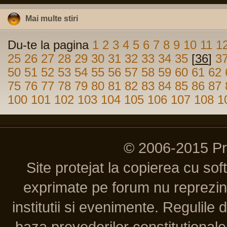
Mai multe stiri
Du-te la pagina
1
2
3
4
5
6
7
8
9
10
11
1
25
26
27
28
29
30
31
32
33
34
35
[
36
]
3
50
51
52
53
54
55
56
57
58
59
60
61
62
75
76
77
78
79
80
81
82
83
84
85
86
87
100
101
102
103
104
105
106
107
108
1
© 2006-2015 P
Site protejat la copierea cu so
exprimate pe forum nu reprezint
institutii si evenimente. Regulile 
baza prevederilor constitutionale 