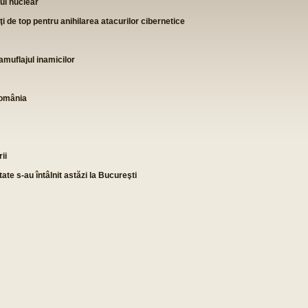
ui nuclear
i de top pentru anihilarea atacurilor cibernetice
camuflajul inamicilor
România
ii
tate s-au întâlnit astăzi la Bucureşti