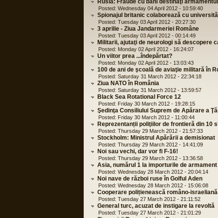
Rusia: Fraude cu bani destinaţi armamentul
Posted: Wednesday 04 April 2012 - 10:59:40
Spionajul britanic colaborează cu universităţ
Posted: Tuesday 03 April 2012 - 20:27:30
3 aprilie - Ziua Jandarmeriei Române
Posted: Tuesday 03 April 2012 - 00:14:49
Militarii, ajutaţi de neurologi să descopere 
Posted: Monday 02 April 2012 - 16:24:07
Un viitor prea ...îndepărtat?
Posted: Monday 02 April 2012 - 13:03:43
100 de ani de şcoală de aviaţie militară în 
Posted: Saturday 31 March 2012 - 22:34:18
Ziua NATO în România
Posted: Saturday 31 March 2012 - 13:59:57
Black Sea Rotational Force 12
Posted: Friday 30 March 2012 - 19:28:15
Şedinţa Consiliului Suprem de Apărare a Ţăr
Posted: Friday 30 March 2012 - 11:00:44
Reprezentanții poliţiilor de frontieră din 10 s
Posted: Thursday 29 March 2012 - 21:57:33
Stockholm: Ministrul Apărării a demisionat
Posted: Thursday 29 March 2012 - 14:41:09
Noi sau vechi, dar vor fi F-16!
Posted: Thursday 29 March 2012 - 13:36:58
Asia, numărul 1 la importurile de armament
Posted: Wednesday 28 March 2012 - 20:04:14
Noi nave de război ruse în Golful Aden
Posted: Wednesday 28 March 2012 - 15:06:08
Cooperare polițienească româno-israeliană
Posted: Tuesday 27 March 2012 - 21:11:52
General turc, acuzat de instigare la revoltă
Posted: Tuesday 27 March 2012 - 21:01:29