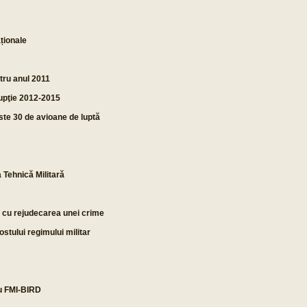
ționale
tru anul 2011
rupţie 2012-2015
ste 30 de avioane de luptă
 Tehnică Militară
ă cu rejudecarea unei crime
fostului regimului militar
u FMI-BIRD