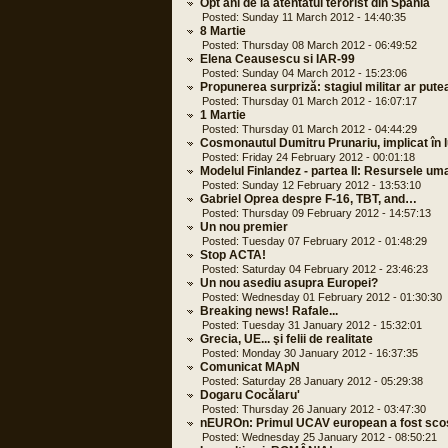
Opt ani de la atentatul terorist din Spania
Posted: Sunday 11 March 2012 - 14:40:35
8 Martie
Posted: Thursday 08 March 2012 - 06:49:52
Elena Ceausescu si IAR-99
Posted: Sunday 04 March 2012 - 15:23:06
Propunerea surpriză: stagiul militar ar putea
Posted: Thursday 01 March 2012 - 16:07:17
1 Martie
Posted: Thursday 01 March 2012 - 04:44:29
Cosmonautul Dumitru Prunariu, implicat în l
Posted: Friday 24 February 2012 - 00:01:18
Modelul Finlandez - partea II: Resursele um
Posted: Sunday 12 February 2012 - 13:53:10
Gabriel Oprea despre F-16, TBT, and…
Posted: Thursday 09 February 2012 - 14:57:13
Un nou premier
Posted: Tuesday 07 February 2012 - 01:48:29
Stop ACTA!
Posted: Saturday 04 February 2012 - 23:46:23
Un nou asediu asupra Europei?
Posted: Wednesday 01 February 2012 - 01:30:30
Breaking news! Rafale...
Posted: Tuesday 31 January 2012 - 15:32:01
Grecia, UE... şi felii de realitate
Posted: Monday 30 January 2012 - 16:37:35
Comunicat MApN
Posted: Saturday 28 January 2012 - 05:29:38
Dogaru Cocălaru'
Posted: Thursday 26 January 2012 - 03:47:30
nEUROn: Primul UCAV european a fost scos
Posted: Wednesday 25 January 2012 - 08:50:21