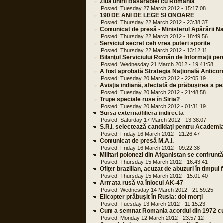
Ziua unirii Basarabiei cu Romania
Posted: Tuesday 27 March 2012 - 15:17:08
190 DE ANI DE LEGE SI ONOARE
Posted: Thursday 22 March 2012 - 23:38:37
Comunicat de presă - Ministerul Apărării Na
Posted: Thursday 22 March 2012 - 18:49:56
Serviciul secret ceh vrea puteri sporite
Posted: Thursday 22 March 2012 - 13:12:11
Bilanţul Serviciului Român de Informaţii pen
Posted: Wednesday 21 March 2012 - 19:41:58
A fost aprobată Strategia Naţională Antico
Posted: Tuesday 20 March 2012 - 22:05:19
Aviaţia indiană, afectată de prăbuşirea a pe
Posted: Tuesday 20 March 2012 - 21:48:58
Trupe speciale ruse în Siria?
Posted: Tuesday 20 March 2012 - 01:31:19
Sursa externa/filiera indirecta
Posted: Saturday 17 March 2012 - 13:38:07
S.R.I. selectează candidaţi pentru Academia
Posted: Friday 16 March 2012 - 21:26:47
Comunicat de presă M.A.I.
Posted: Friday 16 March 2012 - 09:22:38
Militari polonezi din Afganistan se confrunt
Posted: Thursday 15 March 2012 - 16:43:41
Ofiţer brazilian, acuzat de abuzuri în timpul 
Posted: Thursday 15 March 2012 - 15:01:40
Armata rusă va înlocui AK-47
Posted: Wednesday 14 March 2012 - 21:59:25
Elicopter prăbuşit în Rusia: doi morţi
Posted: Tuesday 13 March 2012 - 11:15:23
Cum a semnat Romania acordul din 1972 c
Posted: Monday 12 March 2012 - 23:57:12