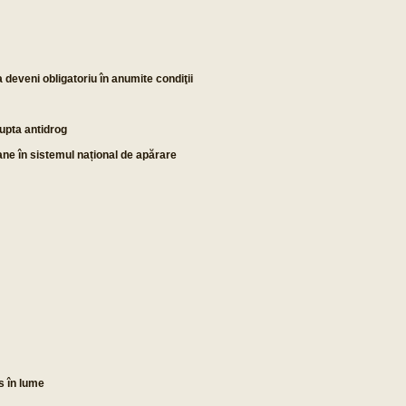
 deveni obligatoriu în anumite condiţii
upta antidrog
ane în sistemul național de apărare
 în lume