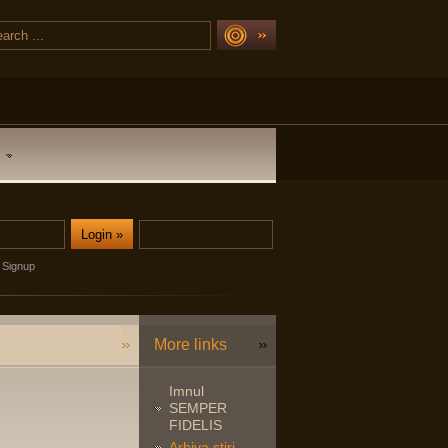
Signup
More links
Imnul
SEMPER
FIDELIS
Arhiva stiri