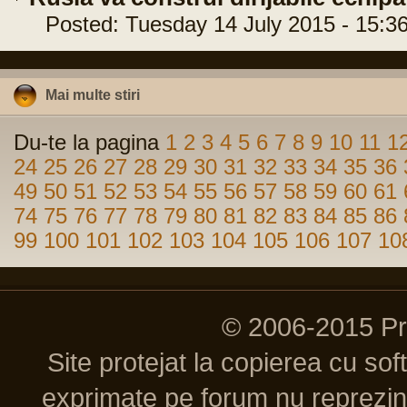
Posted: Tuesday 14 July 2015 - 15:36
Mai multe stiri
Du-te la pagina
1
2
3
4
5
6
7
8
9
10
11
1
24
25
26
27
28
29
30
31
32
33
34
35
36
49
50
51
52
53
54
55
56
57
58
59
60
61
74
75
76
77
78
79
80
81
82
83
84
85
86
99
100
101
102
103
104
105
106
107
10
© 2006-2015 P
Site protejat la copierea cu so
exprimate pe forum nu reprezint