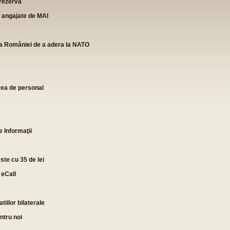
 rezervă
 fi angajate de MAI
rea României de a adera la NATO
rea de personal
e Informaţii
ste cu 35 de lei
 eCall
iilor bilaterale
ntru noi