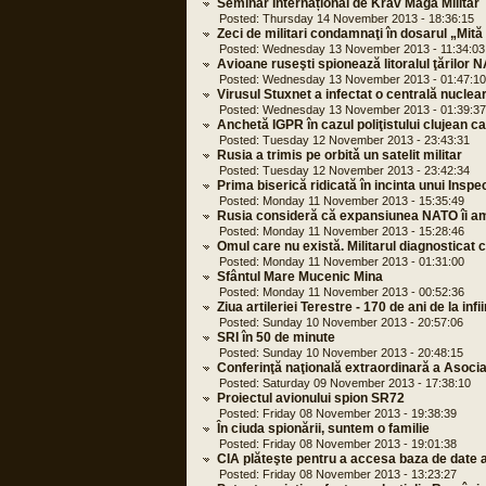
Seminar Internațional de Krav Maga Militar
Posted: Thursday 14 November 2013 - 18:36:15
Zeci de militari condamnaţi în dosarul „Mit
Posted: Wednesday 13 November 2013 - 11:34:03
Avioane ruseşti spionează litoralul ţărilor 
Posted: Wednesday 13 November 2013 - 01:47:10
Virusul Stuxnet a infectat o centrală nuclear
Posted: Wednesday 13 November 2013 - 01:39:37
Anchetă IGPR în cazul poliţistului clujean ca
Posted: Tuesday 12 November 2013 - 23:43:31
Rusia a trimis pe orbitǎ un satelit militar
Posted: Tuesday 12 November 2013 - 23:42:34
Prima biserică ridicată în incinta unui Inspe
Posted: Monday 11 November 2013 - 15:35:49
Rusia consideră că expansiunea NATO îi am
Posted: Monday 11 November 2013 - 15:28:46
Omul care nu există. Militarul diagnosticat
Posted: Monday 11 November 2013 - 01:31:00
Sfântul Mare Mucenic Mina
Posted: Monday 11 November 2013 - 00:52:36
Ziua artileriei Terestre - 170 de ani de la infi
Posted: Sunday 10 November 2013 - 20:57:06
SRI în 50 de minute
Posted: Sunday 10 November 2013 - 20:48:15
Conferinţă naţională extraordinară a Asociaţ
Posted: Saturday 09 November 2013 - 17:38:10
Proiectul avionului spion SR72
Posted: Friday 08 November 2013 - 19:38:39
În ciuda spionării, suntem o familie
Posted: Friday 08 November 2013 - 19:01:38
CIA plăteşte pentru a accesa baza de date
Posted: Friday 08 November 2013 - 13:23:27