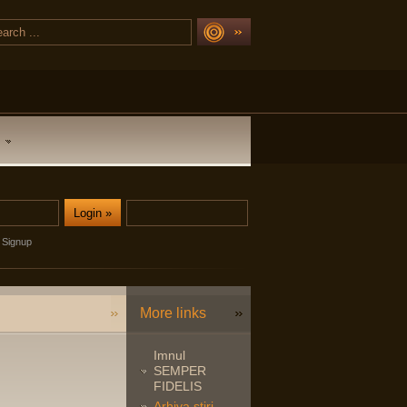
Signup
More links
Imnul
SEMPER
FIDELIS
Arhiva stiri