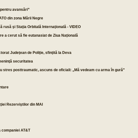
ă pentru avansări”
NATO din zona Mării Negre
ă rusă şi Staţia Orbitală Internaţională - VIDEO
re a cerut să fie eutanasiat de Ziua Naţională
ctorat Judeţean de Poliţie, sfinţită la Deva
eninţă securitatea
 cu stres posttraumatic, ascuns de oficiali: „Mă vedeam cu arma în gură”
intare
iei Rezerviştilor din MAI
 a companiei AT&T