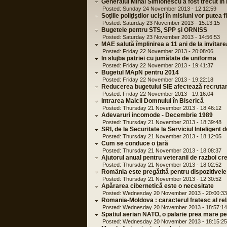
Generalul Mihai Simionescu a fost trecut în
Posted: Sunday 24 November 2013 - 12:12:59
Soţiile poliţiştilor ucişi în misiuni vor putea
Posted: Saturday 23 November 2013 - 15:13:15
Bugetele pentru STS, SPP și ORNISS
Posted: Saturday 23 November 2013 - 14:56:53
MAE salută împlinirea a 11 ani de la invita
Posted: Friday 22 November 2013 - 20:08:06
In slujba patriei cu jumătate de uniforma
Posted: Friday 22 November 2013 - 19:41:37
Bugetul MApN pentru 2014
Posted: Friday 22 November 2013 - 19:22:18
Reducerea bugetului SIE afectează recruta
Posted: Friday 22 November 2013 - 19:16:04
Intrarea Maicii Domnului în Biserică
Posted: Thursday 21 November 2013 - 18:46:12
Adevaruri incomode - Decembrie 1989
Posted: Thursday 21 November 2013 - 18:39:48
SRI, de la Securitate la Serviciul Inteligent d
Posted: Thursday 21 November 2013 - 18:12:05
Cum se conduce o ţară
Posted: Thursday 21 November 2013 - 18:08:37
Ajutorul anual pentru veteranii de razboi cre
Posted: Thursday 21 November 2013 - 18:02:52
Romȃnia este pregǎtitǎ pentru dispozitivele
Posted: Thursday 21 November 2013 - 12:30:52
Apărarea cibernetică este o necesitate
Posted: Wednesday 20 November 2013 - 20:00:33
Romania-Moldova : caracterul fratesc al relat
Posted: Wednesday 20 November 2013 - 18:57:14
Spatiul aerian NATO, o palarie prea mare pe
Posted: Wednesday 20 November 2013 - 18:15:25