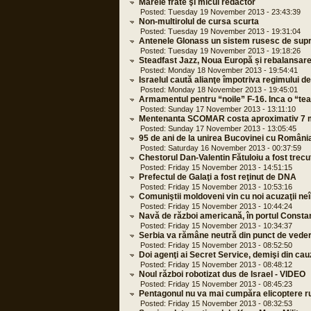
Marele frate şi micul redactor
Posted: Tuesday 19 November 2013 - 23:43:39
Non-multirolul de cursa scurta
Posted: Tuesday 19 November 2013 - 19:31:04
Antenele Glonass un sistem rusesc de sup
Posted: Tuesday 19 November 2013 - 19:18:26
Steadfast Jazz, Noua Europă și rebalansa
Posted: Monday 18 November 2013 - 19:54:41
Israelul caută alianţe împotriva regimului d
Posted: Monday 18 November 2013 - 19:45:01
Armamentul pentru “noile” F-16. Inca o “te
Posted: Sunday 17 November 2013 - 13:11:10
Mentenanta SCOMAR costa aproximativ 7 m
Posted: Sunday 17 November 2013 - 13:05:45
95 de ani de la unirea Bucovinei cu Români
Posted: Saturday 16 November 2013 - 00:37:59
Chestorul Dan-Valentin Fătuloiu a fost trecu
Posted: Friday 15 November 2013 - 14:51:15
Prefectul de Galaţi a fost reţinut de DNA
Posted: Friday 15 November 2013 - 10:53:16
Comuniştii moldoveni vin cu noi acuzaţii ne
Posted: Friday 15 November 2013 - 10:44:24
Navă de război americană, în portul Consta
Posted: Friday 15 November 2013 - 10:34:37
Serbia va rămâne neutră din punct de veder
Posted: Friday 15 November 2013 - 08:52:50
Doi agenţi ai Secret Service, demişi din c
Posted: Friday 15 November 2013 - 08:48:12
Noul război robotizat dus de Israel - VIDEO
Posted: Friday 15 November 2013 - 08:45:23
Pentagonul nu va mai cumpăra elicoptere r
Posted: Friday 15 November 2013 - 08:32:53