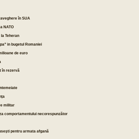
raveghere în SUA
rea NATO
e la Teheran
apa” in bugetul Romaniei
ilioane de euro
a
t în rezervă
întemeiate
nţa
e militar
auza comportamentului necorespunzător
useşti pentru armata afgană