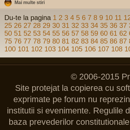
Mai multe stiri
Du-te la pagina
1
2
3
4
5
6
7
8
9
10
11
1
25
26
27
28
29
30
31
32
33
34
35
36
37
50
51
52
53
54
55
56
57
58
59
60
61
62
75
76
77
78
79
80
81
82
83
84
85
86
87
100
101
102
103
104
105
106
107
108
1
© 2006-2015 P
Site protejat la copierea cu so
exprimate pe forum nu reprezint
institutii si evenimente. Regulile 
baza prevederilor constitutionale 