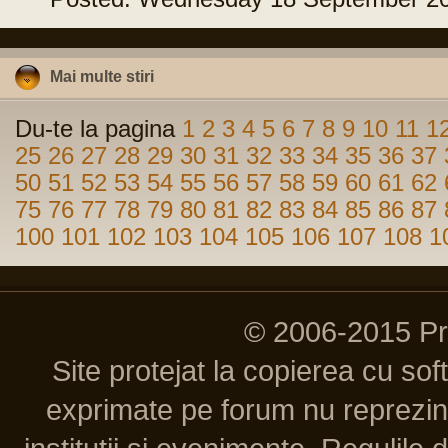
Mai multe stiri
Du-te la pagina
1
2
3
4
5
6
7
8
9
10
11
1
25
26
27
28
29
30
31
32
33
34
35
36
37
50
51
52
53
54
55
56
57
58
59
60
61
62
75
76
77
78
79
80
81
82
83
84
85
86
87
100
101
102
103
104
105
106
107
108
1
© 2006-2015 P
Site protejat la copierea cu so
exprimate pe forum nu reprezint