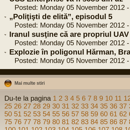
Posted: Monday 05 November 2012 - 
„Poliţişti de elită”, episodul 5
Posted: Monday 05 November 2012 - 
Iranul susţine că are propriul UAV
Posted: Monday 05 November 2012 - 
Explozie în poligonul Hărman, B
Posted: Monday 05 November 2012 - 
Mai multe stiri
Du-te la pagina
1
2
3
4
5
6
7
8
9
10
11
1
25
26
27
28
29
30
31
32
33
34
35
36
37
50
51
52
53
54
55
56
57
58
59
60
61
62
75
76
77
78
79
80
81
82
83
84
85
86
87
100
101
102
103
104
105
106
107
108
1