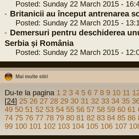
Posted: Sunday 22 March 2015 - 16:4
Britanicii au început antrenarea so
Posted: Sunday 22 March 2015 - 13:1
Demersuri pentru deschiderea unui
Serbia și România
Posted: Sunday 22 March 2015 - 12:0
Mai multe stiri
Du-te la pagina
1
2
3
4
5
6
7
8
9
10
11
1
[
24
]
25
26
27
28
29
30
31
32
33
34
35
3
49
50
51
52
53
54
55
56
57
58
59
60
61
74
75
76
77
78
79
80
81
82
83
84
85
86
99
100
101
102
103
104
105
106
107
10