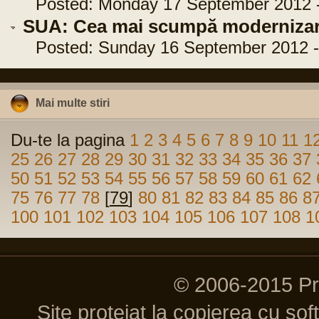
Posted: Monday 17 September 2012 -
SUA: Cea mai scumpă modernizare
Posted: Sunday 16 September 2012 - 
Mai multe stiri
Du-te la pagina
1
2
3
4
5
6
7
8
9
10
11
1
25
26
27
28
29
30
31
32
33
34
35
36
37
50
51
52
53
54
55
56
57
58
59
60
61
62
75
76
77
78
[
79
]
80
81
82
83
84
85
86
8
100
101
102
103
104
105
106
107
108
1
© 2006-2015 P
Site protejat la copierea cu so