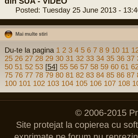
din SUA - VIDEO
Posted: Tuesday 25 June 2013 - 13:4
Mai multe stiri
Du-te la pagina
1
2
3
4
5
6
7
8
9
10
11
1
25
26
27
28
29
30
31
32
33
34
35
36
37
50
51
52
53
[
54
]
55
56
57
58
59
60
61
6
75
76
77
78
79
80
81
82
83
84
85
86
87
100
101
102
103
104
105
106
107
108
1
© 2006-2015 P
Site protejat la copierea cu so
exprimate pe forum nu reprezint