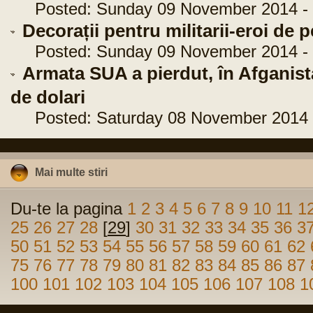
Posted: Sunday 09 November 2014 - 
Decorații pentru militarii-eroi de 
Posted: Sunday 09 November 2014 - 
Armata SUA a pierdut, în Afganist
de dolari
Posted: Saturday 08 November 2014 -
Mai multe stiri
Du-te la pagina
1
2
3
4
5
6
7
8
9
10
11
1
25
26
27
28
[
29
]
30
31
32
33
34
35
36
3
50
51
52
53
54
55
56
57
58
59
60
61
62
75
76
77
78
79
80
81
82
83
84
85
86
87
100
101
102
103
104
105
106
107
108
1