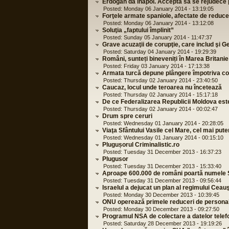
Erdogan dă înapoi. Acceptă să se rejudece
Posted: Monday 06 January 2014 - 13:19:05
Forţele armate spaniole, afectate de reduce
Posted: Monday 06 January 2014 - 13:12:08
Soluţia „faptului împlinit”
Posted: Sunday 05 January 2014 - 11:47:37
Grave acuzaţii de corupţie, care includ şi 
Posted: Saturday 04 January 2014 - 19:29:39
Români, sunteți bineveniți în Marea Britanie
Posted: Friday 03 January 2014 - 17:13:38
Armata turcă depune plângere împotriva con
Posted: Thursday 02 January 2014 - 23:40:50
Caucaz, locul unde teroarea nu încetează
Posted: Thursday 02 January 2014 - 15:17:18
De ce Federalizarea Republicii Moldova est
Posted: Thursday 02 January 2014 - 00:02:47
Drum spre ceruri
Posted: Wednesday 01 January 2014 - 20:28:05
Viaţa Sfântului Vasile cel Mare, cel mai pute
Posted: Wednesday 01 January 2014 - 00:15:10
Plugușorul Criminalistic.ro
Posted: Tuesday 31 December 2013 - 16:37:23
Plugusor
Posted: Tuesday 31 December 2013 - 15:33:40
Aproape 600.000 de români poartă numele Sf
Posted: Tuesday 31 December 2013 - 09:56:44
Israelul a dejucat un plan al regimului Ceau
Posted: Monday 30 December 2013 - 10:39:45
ONU operează primele reduceri de personal 
Posted: Monday 30 December 2013 - 09:27:50
Programul NSA de colectare a datelor telefo
Posted: Saturday 28 December 2013 - 19:19:26