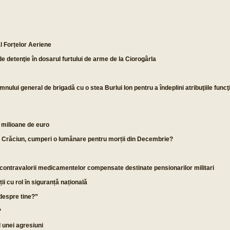
l Forțelor Aeriene
e detenţie în dosarul furtului de arme de la Ciorogârla
mnului general de brigadă cu o stea Burlui Ion pentru a îndeplini atribuţiile funcţ
3 milioane de euro
de Crăciun, cumperi o lumânare pentru morții din Decembrie?
contravalorii medicamentelor compensate destinate pensionarilor militari
ii cu rol ȋn siguranțǎ naționalǎ
 despre tine?”
?
l unei agresiuni