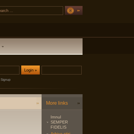
Signup
More links
Imnul
SEMPER
FIDELIS
Arhiva stiri