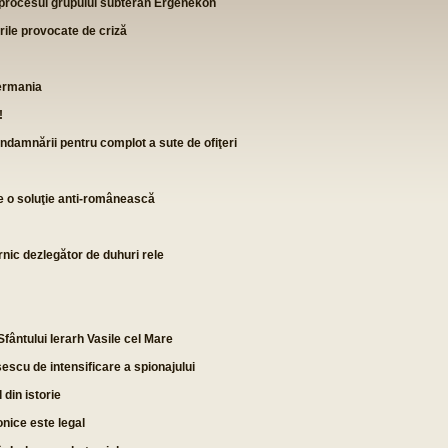
 procesul grupului subteran Ergenekon
rile provocate de criză
Germania
!
damnării pentru complot a sute de ofiţeri
e o soluţie anti-românească
rnic dezlegător de duhuri rele
ântului Ierarh Vasile cel Mare
şescu de intensificare a spionajului
din istorie
nice este legal