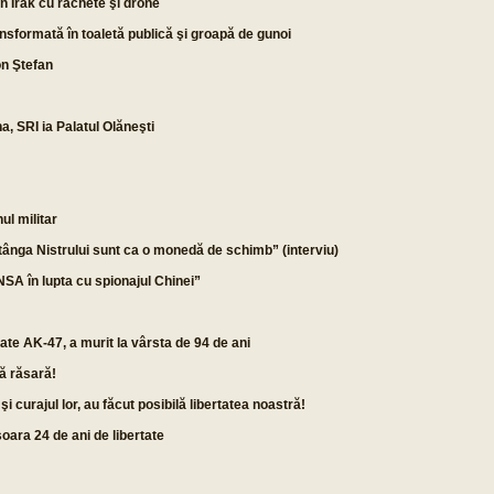
n Irak cu rachete şi drone
nsformată în toaletă publică şi groapă de gunoi
on Ştefan
, SRI ia Palatul Olăneşti
ul militar
tânga Nistrului sunt ca o monedă de schimb” (interviu)
A în lupta cu spionajul Chinei”
ate AK-47, a murit la vârsta de 94 de ani
ă răsară!
i curajul lor, au făcut posibilă libertatea noastră!
ra 24 de ani de libertate