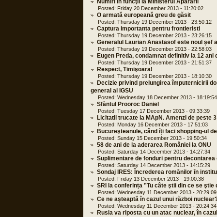
Numiri în funcţii la Ministerul Apărării
Posted: Friday 20 December 2013 - 11:20:02
O armată europeană greu de găsit
Posted: Thursday 19 December 2013 - 23:50:12
Captura importanta pentru frontieristi
Posted: Thursday 19 December 2013 - 23:26:15
Generalul Laurian Anastasof este noul șef a
Posted: Thursday 19 December 2013 - 22:58:03
Eugen Preda, condamnat definitiv la 12 ani d
Posted: Thursday 19 December 2013 - 21:51:37
Respect, Timişoara!
Posted: Thursday 19 December 2013 - 18:10:30
Decizie privind prelungirea împuternicirii do
general al IGSU
Posted: Wednesday 18 December 2013 - 18:19:54
Sfântul Prooroc Daniel
Posted: Tuesday 17 December 2013 - 09:33:39
Licitatii trucate la MApN. Amenzi de peste 
Posted: Monday 16 December 2013 - 17:51:03
Bucureşteanule, când îți faci shopping-ul 
Posted: Sunday 15 December 2013 - 19:50:34
58 de ani de la aderarea României la ONU
Posted: Saturday 14 December 2013 - 14:27:34
Suplimentare de fonduri pentru decontarea 
Posted: Saturday 14 December 2013 - 14:15:29
Sondaj IRES: Ȋncrederea romȃnilor ȋn instituț
Posted: Friday 13 December 2013 - 19:00:38
SRI la conferința ”Tu câte ştii din ce se ştie
Posted: Wednesday 11 December 2013 - 20:29:09
Ce ne așteaptă în cazul unui război nuclear
Posted: Wednesday 11 December 2013 - 20:24:34
Rusia va riposta cu un atac nuclear, în cazu