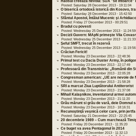
Haosul creează nevoia: SUA "se întoarce" î
Posted: Saturday 28 December 2013 - 19:11:04
O biserică ortodoxă istorică din Kosovo, tra
Posted: Saturday 28 December 2013 - 15:42:50
Sfântul Apostol, Întâiul Mucenic şi Arhidiac
Posted: Friday 27 December 2013 - 00:29:51
Bradul cu povesti
Posted: Wednesday 25 December 2013 - 11:24:59
Decizii Guvern: MApN primeşte Vila Covasna
Posted: Wednesday 25 December 2013 - 11:21:33
Şeful SMFT, trecut în rezervă
Posted: Wednesday 25 December 2013 - 11:19:56
Crăciun Fericit!
Posted: Monday 23 December 2013 - 22:48:36
Primul test cu Dacia Duster Army, în poligon
Posted: Monday 23 December 2013 - 22:17:49
Profesoară din Transnistria: „Românii din S
Posted: Monday 23 December 2013 - 22:05:28
Congresman american: „UE are nevoie de NS
Posted: Monday 23 December 2013 - 21:58:28
SRI a marcat Ziua Luptătorului Antiterorist
Posted: Monday 23 December 2013 - 21:37:08
Mihail Kalaşnikov, inventatorul armei autom
Posted: Monday 23 December 2013 - 21:11:20
Grâu mărunt si grâu de vară, deie Domnul s
Posted: Monday 23 December 2013 - 18:16:31
Recunoştinţă veşnică celor care, prin jertfa ş
Posted: Saturday 21 December 2013 - 22:25:45
20 decembrie 1989 – Cum marcheazǎ Timişoa
Posted: Friday 20 December 2013 - 11:35:20
Ce buget va avea Pentagonul ȋn 2014
Posted: Friday 20 December 2013 - 11:32:13