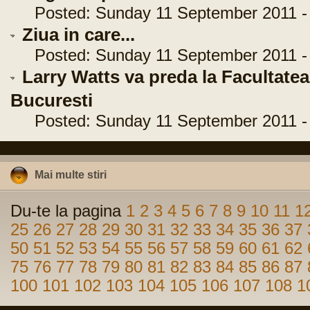
Posted: Sunday 11 September 2011 - 
Ziua in care...
Posted: Sunday 11 September 2011 - 
Larry Watts va preda la Facultatea
Bucuresti
Posted: Sunday 11 September 2011 - 
Mai multe stiri
Du-te la pagina
1
2
3
4
5
6
7
8
9
10
11
1
25
26
27
28
29
30
31
32
33
34
35
36
37
50
51
52
53
54
55
56
57
58
59
60
61
62
75
76
77
78
79
80
81
82
83
84
85
86
87
100
101
102
103
104
105
106
107
108
1