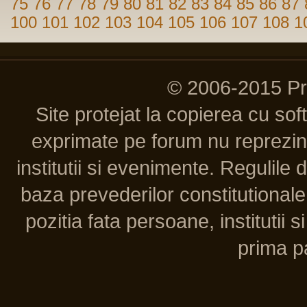
75
76
77
78
79
80
81
82
83
84
85
86
87
100
101
102
103
104
105
106
107
108
1
© 2006-2015 P
Site protejat la copierea cu so
exprimate pe forum nu reprezint
institutii si evenimente. Regulile 
baza prevederilor constitutionale 
pozitia fata persoane, institutii s
prima pa