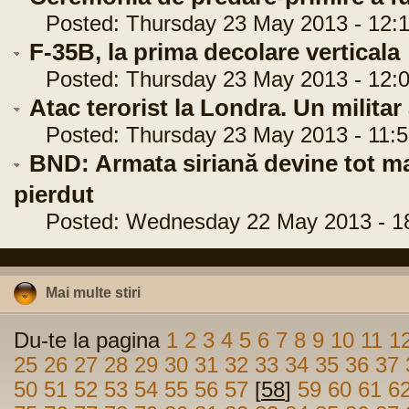
Posted: Thursday 23 May 2013 - 12:1
F-35B, la prima decolare verticala
Posted: Thursday 23 May 2013 - 12:0
Atac terorist la Londra. Un militar
Posted: Thursday 23 May 2013 - 11:5
BND: Armata siriană devine tot mai
pierdut
Posted: Wednesday 22 May 2013 - 18
Mai multe stiri
Du-te la pagina
1
2
3
4
5
6
7
8
9
10
11
1
25
26
27
28
29
30
31
32
33
34
35
36
37
50
51
52
53
54
55
56
57
[
58
]
59
60
61
6