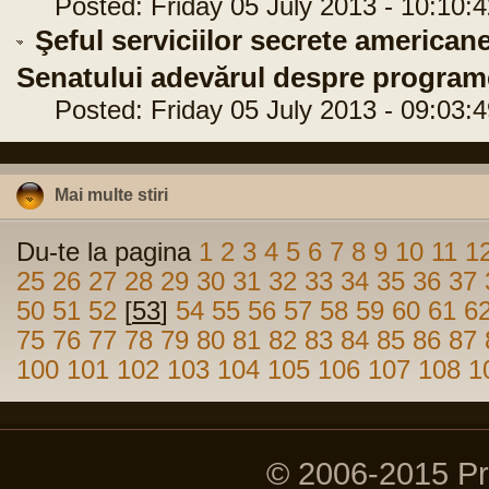
Posted: Friday 05 July 2013 - 10:10:4
Şeful serviciilor secrete america
Senatului adevărul despre programe
Posted: Friday 05 July 2013 - 09:03:4
Mai multe stiri
Du-te la pagina
1
2
3
4
5
6
7
8
9
10
11
1
25
26
27
28
29
30
31
32
33
34
35
36
37
50
51
52
[
53
]
54
55
56
57
58
59
60
61
6
75
76
77
78
79
80
81
82
83
84
85
86
87
100
101
102
103
104
105
106
107
108
1
© 2006-2015 P