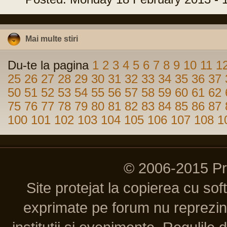
Mai multe stiri
Du-te la pagina
1
2
3
4
5
6
7
8
9
10
11
1
25
26
27
28
29
30
31
32
33
34
35
36
37
50
51
52
53
54
55
56
57
58
59
60
61
62
75
76
77
78
79
80
81
82
83
84
85
86
87
100
101
102
103
104
105
106
107
108
1
© 2006-2015 P
Site protejat la copierea cu so
exprimate pe forum nu reprezint