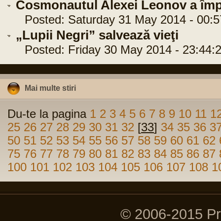
Cosmonautul Alexei Leonov a împl
Posted: Saturday 31 May 2014 - 00:5
„Lupii Negri” salvează vieţi
Posted: Friday 30 May 2014 - 23:44:
Mai multe stiri
Du-te la pagina
1
2
3
4
5
6
7
8
9
10
11
1
25
26
27
28
29
30
31
32
[
33
]
34
35
36
3
50
51
52
53
54
55
56
57
58
59
60
61
62
75
76
77
78
79
80
81
82
83
84
85
86
87
100
101
102
103
104
105
106
107
108
1
© 2006-2015 P